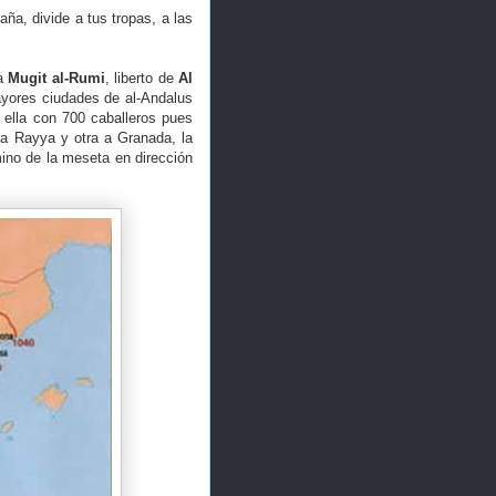
ña, divide a tus tropas, a las
 a
Mugit al-Rumi
, liberto de
Al
ayores ciudades de al-Andalus
 ella con 700 caballeros pues
ó a Rayya y otra a Granada, la
mino de la meseta en dirección