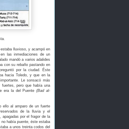
ta.
o estaba lluvioso, y acampó en
 en las inmediaciones de un
alado mandó a varios adalides
aba con su rebaño pastando en
reguntó por la ciudad. Éste
ba hacia Toledo, y que en la
 importante. Le sonsacó más
y fuertes, pero que había una
e era la del Puente
(Bad al-
o ello al amparo de un fuerte
eservados de la lluvia y el
, apagadas por el fragor de la
 no había puente, éste estaba
staba a unos treinta codos del