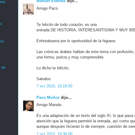
Manuel Estévez
dijo...
nea
Amigo Paco
o
Te felicito de todo corazón, es una
entrada DE HISTORIA, INTERESANTISIMA Y MUY B
Enhorabuena por ls oportunidsd de la higuera.
ba
Las crónicas árabes hablan de este tema con profusión,
una forma, pulcra y muy comprensible.
 de
Lo dicho te felicito.
Saludos.
7 oct 2010, 19:18:00
Paco Muñoz
dijo...
Amigo Manolo
Es una adaptación de un texto del siglo XI, lo que pasa
atención que la higuera permitió la entrada, así como q
aunque después hicieran lo de siempre, cuestión de se
7 oct 2010, 19:36:00