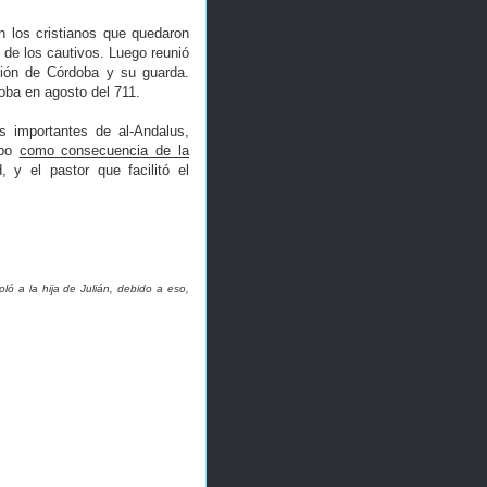
on los cristianos que quedaron
a de los cautivos. Luego reunió
ción de Córdoba y su guarda.
doba en agosto del 711.
s importantes de al-Andalus,
abo
como consecuencia de la
 y el pastor que facilitó el
ó a la hija de Julián, debido a eso,