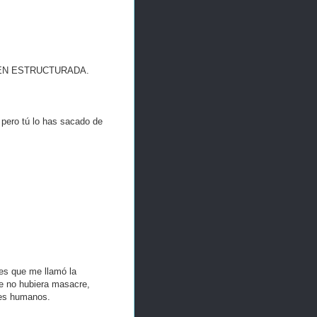
IEN ESTRUCTURADA.
 pero tú lo has sacado de
 es que me llamó la
ue no hubiera masacre,
res humanos.