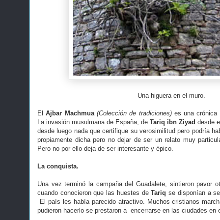
Una higuera en el muro.
El
Ajbar Machmua
(Colección de tradiciones)
es una crónica 
La invasión musulmana de España, de
Tariq ibn Ziyad
desde el
desde luego nada que certifique su verosimilitud pero podría hab
propiamente dicha pero no dejar de ser un relato muy particu
Pero no por ello deja de ser interesante y épico.
La conquista.
Una vez terminó la campaña del Guadalete, sintieron pavor ot
cuando conocieron que las huestes de
Tariq
se disponían a seg
El país les había parecido atractivo. Muchos cristianos march
pudieron hacerlo se prestaron a encerrarse en las ciudades en 