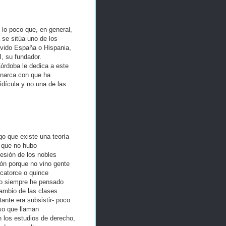
 lo poco que, en general,
se sitúa uno de los
vivido España o Hispania,
I, su fundador.
órdoba le dedica a este
onarca con que ha
idícula y no una de las
o que existe una teoría
e que no hubo
esión de los nobles
ión porque no vino gente
n catorce o quince
 Yo siempre he pensado
cambio de las clases
tante era subsistir- poco
so que llaman
n los estudios de derecho,