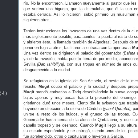
río. No la encontraron. Llamaron nuevamente al pastor que les 
que sortear una higuera, que la disimulaba, que él la uso e
estaba cerrada. Así lo hicieron, subió primero un musulmán 
siguieron otros.
Tenían instrucciones los invasores de una vez dentro de la ciud
más sigilosamente posible, para abrirles la puerta al resto de s
y abrieron ésta, la llamada también de Algeciras. Después de m
poner en fuga a otros, facilitaron a entrada con la apertura a
Mu
Una vez dentro se dirigieron al palacio del gobernador
(Balata a
ya de la invasión, había puesto tierra de por medio, abandonan
Sevilla
(Bab Ishibiliya)
, con sus tropas en número de unos cua
desguarnecida a la ciudad.
Se refugiaron en la iglesia de San Acisclo, al oeste de la me
resistir.
Mugit
ocupó el palacio y la ciudad y después prepa
Mugit
mandó emisarios a Tariq describiéndole la nueva conqui
( 4 )
bajas apenas y muy pocas hasta la presente del enemigo.
cristianos duró unos meses. Cierto día le avisaron que trata
huyendo en dirección a la sierra de Córdoba
(yabal Qurtuba),
par
unirse al resto de los huidos, y el grueso de las tropas. 
Gobernador hasta cerca de la aldea de Qartalabria, y que cu
caballo tropezó y se desnuco. Cuando
Mugit
llegó a su altura
su escudo esperándolo y se entregó, siendo unos de los princi
fue aprehendido, otros o capitularon o huyeron a Galicia.