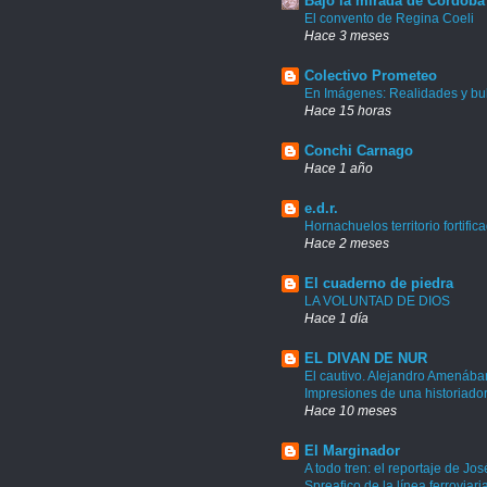
Bajo la mirada de Córdoba
El convento de Regina Coeli
Hace 3 meses
Colectivo Prometeo
En Imágenes: Realidades y bu
Hace 15 horas
Conchi Carnago
Hace 1 año
e.d.r.
Hornachuelos territorio fortific
Hace 2 meses
El cuaderno de piedra
LA VOLUNTAD DE DIOS
Hace 1 día
EL DIVAN DE NUR
El cautivo. Alejandro Amenábar
Impresiones de una historiado
Hace 10 meses
El Marginador
A todo tren: el reportaje de Jos
Spreafico de la línea ferroviari