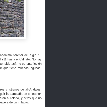
anónima bereber del siglo XI.
 711 hasta el Califato. No hay
er sido así, no es una ficción
lar que tiene muchas lagunas.
ros cristianos de al–Andalus,
uir la campaña en el interior.
aron a Toledo, y otros que no
espera de un milagro.