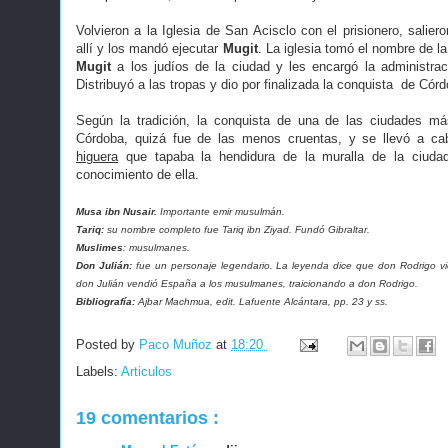
Volvieron a la Iglesia de San Acisclo con el prisionero, salier
allí y los mandó ejecutar
Mugit
. La iglesia tomó el nombre de l
Mugit
a los judíos de la ciudad y les encargó la administra
Distribuyó a las tropas y dio por finalizada la conquista de Cór
Según la tradición, la conquista de una de las ciudades má
Córdoba, quizá fue de las menos cruentas, y se llevó a c
higuera
que tapaba la hendidura de la muralla de la ciudad,
conocimiento de ella.
Musa ibn Nusair.
Importante emir musulmán.
Tariq:
su nombre completo fue Tariq ibn Ziyad. Fundó Gibraltar.
Muslimes
: musulmanes.
Don Julián:
fue un personaje legendario. La leyenda dice que don Rodrigo viol
don Julián vendió España a los musulmanes, traicionando a don Rodrigo.
Bibliografía:
Ajbar Machmua, edit. Lafuente Alcántara, pp. 23 y ss.
Posted by
Paco Muñoz
at
18:20
Labels:
Articulos
19 comentarios :