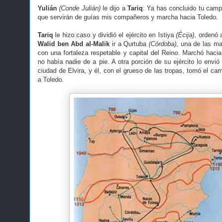
Yulián
(Conde Julián)
le dijo a
Tariq
: Ya has concluido tu campa
que servirán de guías mis compañeros y marcha hacia Toledo.
Tariq
le hizo caso y dividió el ejército en
Istiya
(Écija)
, ordenó
Walid ben Abd al-Malik
ir a Qurtuba
(Córdoba)
, una de las m
con una fortaleza respetable y capital del Reino. Marchó hacia
no había nadie de a pie. A otra porción de su ejército lo envi
ciudad de Elvira, y él, con el grueso de las tropas, tomó el ca
a Toledo.