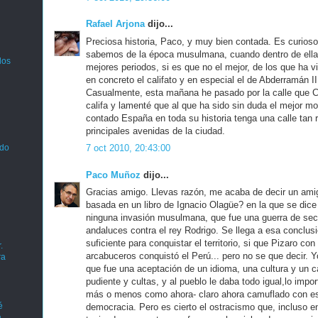
Rafael Arjona
dijo...
Preciosa historia, Paco, y muy bien contada. Es curioso
sabemos de la época musulmana, cuando dentro de ella 
los
mejores periodos, si es que no el mejor, de los que ha 
en concreto el califato y en especial el de Abderramán II
Casualmente, esta mañana he pasado por la calle que C
califa y lamenté que al que ha sido sin duda el mejor m
contado España en toda su historia tenga una calle tan r
principales avenidas de la ciudad.
ado
7 oct 2010, 20:43:00
Paco Muñoz
dijo...
Gracias amigo. Llevas razón, me acaba de decir un amig
basada en un libro de Ignacio Olagüe? en la que se dic
ninguna invasión musulmana, que fue una guerra de sec
andaluces contra el rey Rodrigo. Se llega a esa conclus
suficiente para conquistar el territorio, si que Pizaro co
.
arcabuceros conquistó el Perú... pero no se que decir.
ra
que fue una aceptación de un idioma, una cultura y un 
pudiente y cultas, y al pueblo le daba todo igual,lo impor
más o menos como ahora- claro ahora camuflado con e
é
democracia. Pero es cierto el ostracismo que, incluso e
a