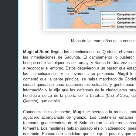
Mapa de las campañas de la conquis
Mugit al-Rumi
llegó a las inmediaciones de Qurtuba, el veran
las inmediaciones de Saqunda. El campamento lo pusieron
bosque entre las alquerías de Tarsayl y Saqunda. Una vez inst
a reconocer el entorno. Estos detuvieron a un pastor que est
las inmediaciones, y lo llevaron a su presencia.
Mugit
le p
comentó que la gente principal se había marchado de Córdo
ciudad quedaban unos cuatrocientos soldados y gente poco
información y le dijo que las defensas de la ciudad eran mu
hendidura cerca de la puerta de la Estatua
(Bad al-Sura)
qu
Qantara),
que detalló.
Cuando se hizo de noche,
Mugit
se acerco a la muralla, tod
aguacero acompañado de granizo. Los centinelas estaban r
temporal, guareciéndose de él. Sólo se oían las alertas lejanas
tormenta. Los muslimes habían pasado el río, vadeándolo, pues
destruido. Buscaron la hendidura que les dijo el pastor y que e