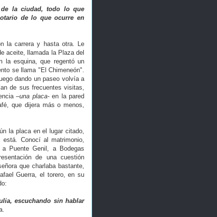
 de la ciudad, todo lo que
otario de lo que ocurre en
n la carrera y hasta otra. Le
de aceite, llamada la Plaza del
n la esquina, que regentó un
ento se llama "El Chimeneón".
luego dando un paseo volvía a
ían de sus frecuentes visitas,
rencia
–una placa-
en la pared
afé, que dijera más o menos,
n la placa en el lugar citado,
 está. Conocí al matrimonio,
ar a Puente Genil, a Bodegas
resentación de una cuestión
señora que charlaba bastante,
fael Guerra, el torero, en su
do:
tulia, escuchando sin hablar
a.