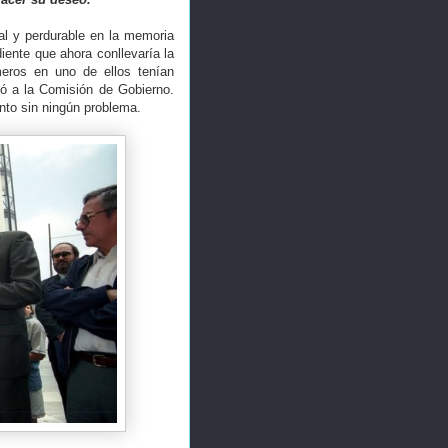
al y perdurable en la memoria
iente que ahora conllevaría la
eros en uno de ellos tenían
ó a la Comisión de Gobierno.
nto sin ningún problema.