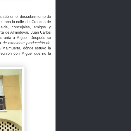
sistió en el descubrimiento de
estaba la calle del Cronista de
calde, concejales, amigos y
erta de Almodóvar, Juan Carlos
es unía a Miguel. Después se
ra de excelente producción de
la Malmuerta, dónde estuvo la
 reunión con Miguel que no la