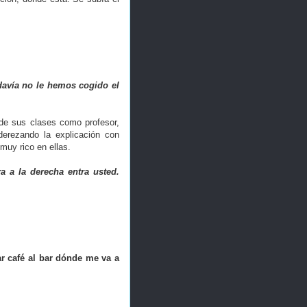
davía no le hemos cogido el
 de sus clases como profesor,
aderezando la explicación con
 muy rico en ellas.
ra a la derecha entra usted.
r café al bar dónde me va a