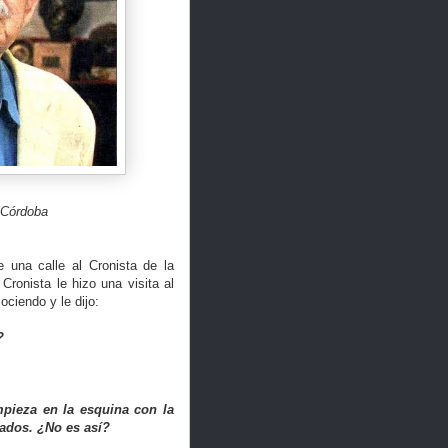
e Córdoba
e una calle al Cronista de la
Cronista le hizo una visita al
ciendo y le dijo:
?
mpieza en la esquina con la
tados. ¿No es así?