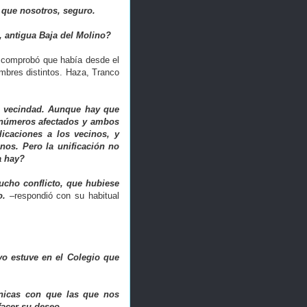
 que nosotros, seguro.
, antigua Baja del Molino?
y comprobó que había
desde el
ombres distintos. Haza, Tranco
a vecindad. Aunque hay que
s números afectados y ambos
icaciones a los vecinos, y
anos.
Pero la unificación no
la hay?
ucho conflicto, que hubiese
ro.
–respondió con su habitual
yo estuve en el Colegio que
cnicas con que las que nos
facer su deseo.