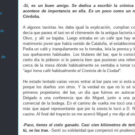
-Si, es un buen amigo. Se dedica a escribir la crónica
acontece de importancia en ella. Es un poco como un n
o
Córdoba.
A algunos taxistas les daba igual la explicación, cumplían co
ba
decía que parara el taxi en el chimeneón de la antigua factoría 
Olivo, y allí se bajaba. Luego entraba en un café que hay e
matrimonio joven que había venido de Cataluña, el establecimi
Pedía un café y tranquilamente se lo tomaba, leía la prensa y 
sus quehaceres habituales. Los titulares del bar, que lo conoc
 de
cierto día le pidieron si le parecía bien que pusieran una refe
cerca de la mesa dónde habitualmente se sentaba a tomar c
"aquí toma café habitualmente el Cronista de la Ciudad".
He estado tentado varias veces entrar al bar para ver si está aú
porque los dueños son otros. Y la verdad es que no lo sé si
primeros propietarios del bar, un día que fuimos en autoc
Delgado a una conferencia que dio Miguel, junto a una p
comercial de la bodega. En el camino de vuelta me tocó una 
más que aquel representante que por la siesta le tocó a D. Ra
casino. Al final del trayecto se me acercó Miguel y me dijo al oí
-Paco, tienes el cielo ganado. Casi cien kilómetros de ter
tú, se las trae.
-
Sentí su solidaridad que compensó mi prudenci