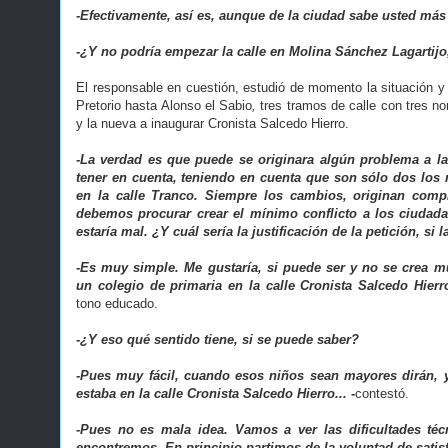
-Efectivamente, así es, aunque de la ciudad sabe usted más
-¿Y no podría empezar la calle en Molina Sánchez Lagartijo
El responsable en cuestión, estudió de momento la situación 
Pretorio hasta Alonso el Sabio
,
tres tramos de calle con tres n
y la nueva a inaugurar Cronista Salcedo Hierro.
-La verdad es que puede se originara algún problema a l
tener en cuenta, teniendo en cuenta que son sólo dos lo
en la calle Tranco. Siempre los cambios, originan compl
debemos procurar crear el mínimo conflicto a los ciudad
estaría mal.
¿Y cuál sería la justificación de la petición, si 
-Es muy simple. Me gustaría, si puede ser y no se crea m
un colegio de primaria en la calle Cronista Salcedo Hier
tono educado.
-¿Y eso qué sentido tiene, si se puede saber?
-Pues muy fácil, cuando esos niños sean mayores dirán, 
estaba en la calle Cronista Salcedo Hierro...
-
contestó.
-Pues no es mala idea. Vamos a ver las dificultades té
encontremos. En principio partimos de la voluntad de satis