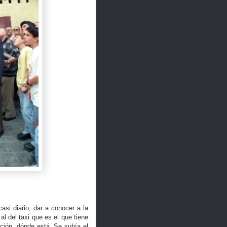
asi diario, dar a conocer a la
l del taxi que es el que tiene
ción, dónde está. Se subía el