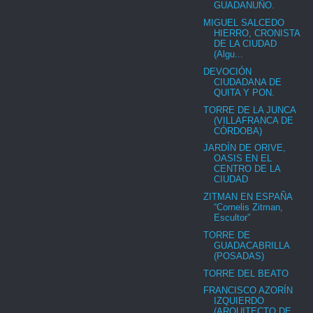
GUADANUÑO.
MIGUEL SALCEDO
HIERRO, CRONISTA
DE LA CIUDAD
(Algu...
DEVOCIÓN
CIUDADANA DE
QUITA Y PON.
TORRE DE LA JUNCA
(VILLAFRANCA DE
CÓRDOBA)
JARDÍN DE ORIVE,
OASIS EN EL
CENTRO DE LA
CIUDAD
ZITMAN EN ESPAÑA
“Cornelis Zitman,
Escultor”
TORRE DE
GUADACABRILLA
(POSADAS)
TORRE DEL BEATO
FRANCISCO AZORÍN
IZQUIERDO
(ARQUITECTO DE