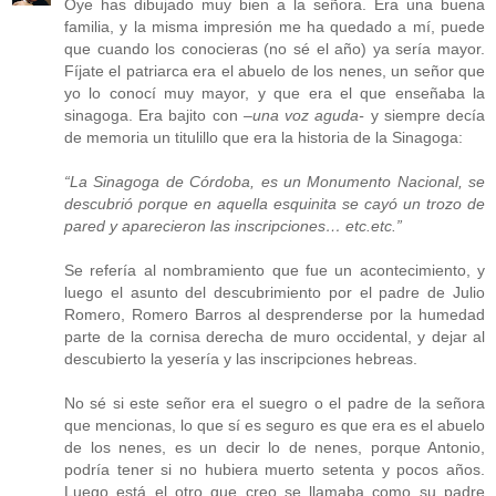
Oye has dibujado muy bien a la señora. Era una buena
familia, y la misma impresión me ha quedado a mí, puede
que cuando los conocieras (no sé el año) ya sería mayor.
Fíjate el patriarca era el abuelo de los nenes, un señor que
yo lo conocí muy mayor, y que era el que enseñaba la
sinagoga. Era bajito con
–una voz aguda-
y siempre decía
de memoria un titulillo que era la historia de la Sinagoga:
“La Sinagoga de Córdoba, es un Monumento Nacional, se
descubrió porque en aquella esquinita se cayó un trozo de
pared y aparecieron las inscripciones… etc.etc.”
Se refería al nombramiento que fue un acontecimiento, y
luego el asunto del descubrimiento por el padre de Julio
Romero, Romero Barros al desprenderse por la humedad
parte de la cornisa derecha de muro occidental, y dejar al
descubierto la yesería y las inscripciones hebreas.
No sé si este señor era el suegro o el padre de la señora
que mencionas, lo que sí es seguro es que era es el abuelo
de los nenes, es un decir lo de nenes, porque Antonio,
podría tener si no hubiera muerto setenta y pocos años.
Luego está el otro que creo se llamaba como su padre