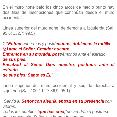
En el muro norte bajo los cinco arcos de medio punto hay
dos filas de inscripciones que continúan desde el muro
occidental.
Línea superior del muro norte, de derecha a izquierda (Sal.
95,6; 132,7; 99,5)
1
“Entrad
adoremos y postré
monos, doblemos la rodilla
(¿) ante el Señor, Creador nuestro.
Entremos en su morada, pos
trémonos ante el estrado
de sus pies.
Ensalzad al Señor Dios nuestro, postraos ante el
estrado
de sus pies: Santo es Él.”
Línea superior del muro occidental y sur, de derecha a
izquierda (Sal. 100,1 b.2ª;86,9; 95,1)
“Servid al
Señor con alegría, entrad en su presencia
con
vitores.
Todos los pueblos [
que has crea
]*do vendrán a postrarse
en tu presencia, Señor, y a honrar tu nombre