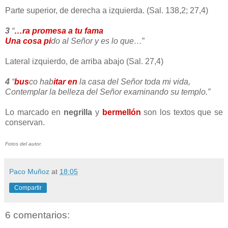
Parte superior, de derecha a izquierda. (Sal. 138,2; 27,4)
3
“
…ra promesa a tu fama
Una cosa pi
do al Señor y es lo que…
”
Lateral izquierdo, de arriba abajo (Sal. 27,4)
4
“
bus
co hab
itar en
la casa del Señor toda mi vida,
Contemplar la belleza del Señor examinando su templo.”
Lo marcado en
negrilla
y
bermellón
son los textos que se
conservan.
Fotos del autor.
Paco Muñoz
at
18:05
Compartir
6 comentarios: