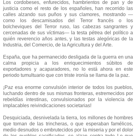
Los cordobeses, enfurecidos, hambrientos de pan y de
justicia como el resto de los españoles, han recorrido las
calles alzando sus puños y sus clamores, mostrando —
como los descamisados del Terror francés o los
bolcheviques del Terror ruso, las cabezas sangrantes y
cercenadas de sus víctimas— la testa pétrea del político a
quién reverencio años antes, y las testas alegóricas de la
Industria, del Comercio, de la Agricultura y del Arte.
España, que ha permanecido desligada de la guerra en una
calma propicia a los enriquecimientos súbitos de
exportadores y acaparadores, no lo está ahora en este
periodo tumultuario que con triste ironía se llama de la paz.
¡Paz esa enorme convulsión interior de todos los pueblos,
luchando dentro de sus mismas fronteras, estremecidos por
rebeldías intestinas, convulsionados por la violencia de
implacables reivindicaciones societarias!
Desquiciada, desnivelada la tierra, los millones de hombres
que tornan de las trincheras, o que esperaban famélicos,
medio desnudos o embrutecidos por la miseria y por el dolor
de los pueblos sacrificados, se alzan contra todo Lo que