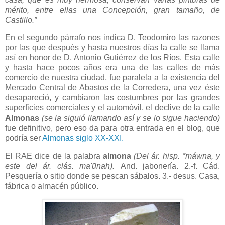
mérito, entre ellas una Concepción, gran tamaño, de
Castillo.”
En el segundo párrafo nos indica D. Teodomiro las razones
por las que después y hasta nuestros días la calle se llama
así en honor de D. Antonio Gutiérrez de los Ríos. Esta calle
y hasta hace pocos años era una de las calles de más
comercio de nuestra ciudad, fue paralela a la existencia del
Mercado Central de Abastos de la Corredera, una vez éste
desapareció, y cambiaron las costumbres por las grandes
superficies comerciales y el automóvil, el declive de la calle
Almonas
(se la siguió llamando así y se lo sigue haciendo)
fue definitivo, pero eso da para otra entrada en el blog, que
podría ser
Almonas siglo XX-XXI.
El RAE dice de la palabra
almona
(Del ár. hisp. *máwna, y
este del ár. clás. ma'ūnah).
And. jabonería. 2.-f. Cád.
Pesquería o sitio donde se pescan sábalos. 3.- desus. Casa,
fábrica o almacén público.