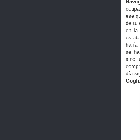
Naveg
ocupa
ese qu
de tu
en la
estab
haría 
se ha
sino 
compr
día s
Gogh