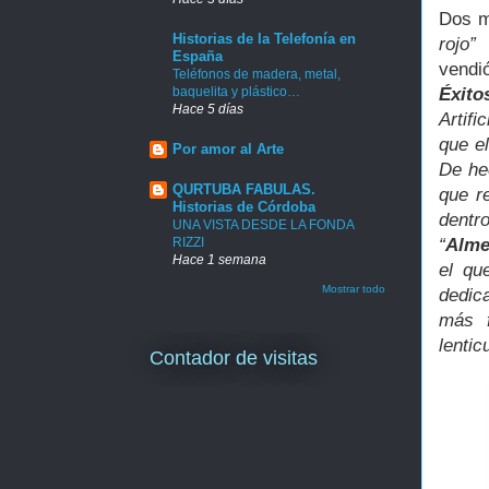
Dos m
Historias de la Telefonía en
rojo”
e
España
vendi
Teléfonos de madera, metal,
Éxito
baquelita y plástico…
Hace 5 días
Artifi
que el
Por amor al Arte
De he
QURTUBA FABULAS.
que r
Historias de Córdoba
dentr
UNA VISTA DESDE LA FONDA
“
Alme
RIZZI
Hace 1 semana
el qu
Mostrar todo
dedic
más f
lentic
Contador de visitas