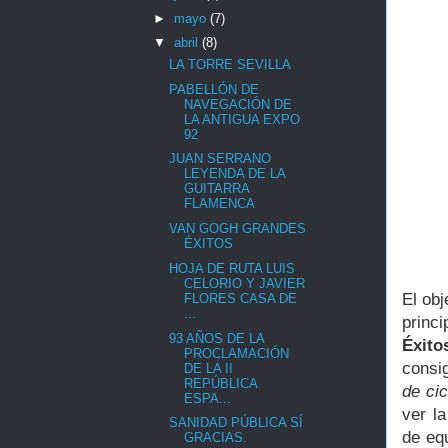
►
mayo
(7)
▼
abril
(8)
LA TORRE SEVILLA
PABELLÓN DE
NAVEGACIÓN DE
LA ANTIGUA EXPO
92
JUAN SERRANO
LEYENDA DE LA
GUITARRA
FLAMENCA
VAN GOGH GRANDES
ÉXITOS
HOJA DE RUTA LUIS
CELORIO Y JAVIER
El obj
FLORES CASA DE
...
princ
93 AÑOS DE LA
Éxito
PROCLAMACIÓN
consi
DE LA II
REPÚBLICA
de ci
ESPA...
ver l
SANIDAD PÚBLICA SÍ
de eq
GRACIAS.