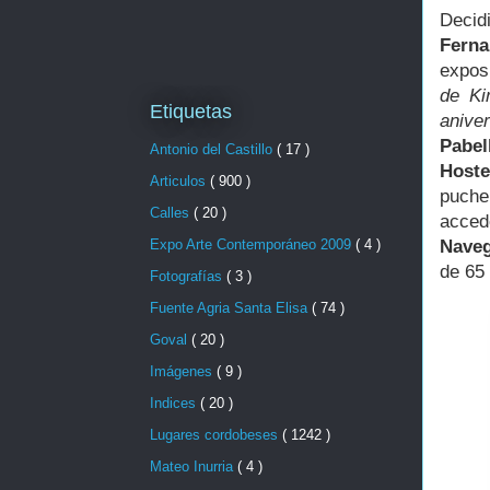
Deci
Fern
expos
de Ki
Etiquetas
anive
Pabe
Antonio del Castillo
( 17 )
Hoste
Articulos
( 900 )
puche
Calles
( 20 )
accede
Expo Arte Contemporáneo 2009
( 4 )
Naveg
de 65
Fotografías
( 3 )
Fuente Agria Santa Elisa
( 74 )
Goval
( 20 )
Imágenes
( 9 )
Indices
( 20 )
Lugares cordobeses
( 1242 )
Mateo Inurria
( 4 )