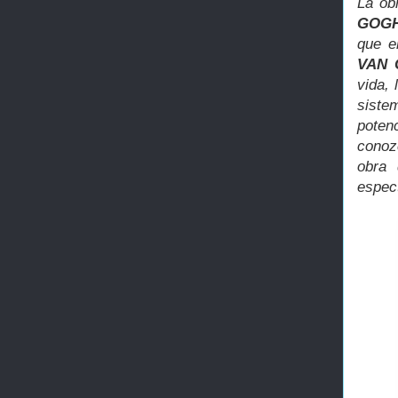
La ob
GOGH
que e
VAN 
vida, 
siste
poten
conoz
obra 
espect