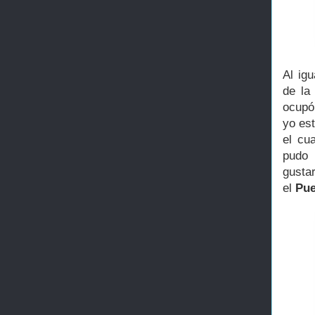
Al ig
de la
ocupó
yo es
el cu
pudo 
gusta
el
Pue