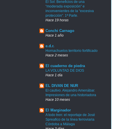
El Sol: Beneficios de una
“moderada exposición” e
inconvenientes de la “excesiva
protección”. 1ª Parte.
Hace 19 horas
Conchi Carnago
Hace 1 año
e.d.r.
Hornachuelos territorio fortificado
Hace 2 meses
El cuaderno de piedra
LA VOLUNTAD DE DIOS
Hace 1 día
EL DIVAN DE NUR
El cautivo. Alejandro Amenábar.
Impresiones de una historiadora
Hace 10 meses
El Marginador
A todo tren: el reportaje de José
Spreafico de la línea ferroviaria
Córdoba a Málaga
Hace 3 días