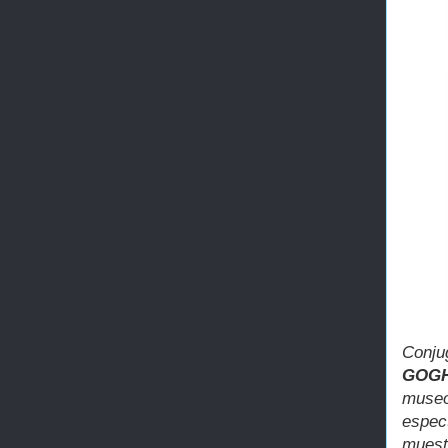
Conju
GOGH
museo
espec
muest