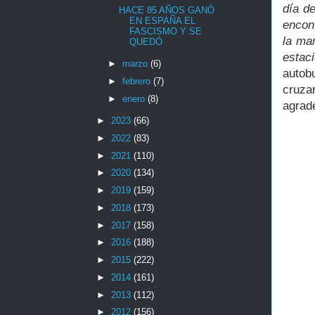
día de
HACE 85 AÑOS GANÓ
EN ESPAÑA EL
encont
FASCISMO Y SE
la mar
QUEDÓ
estaci
►
marzo
(6)
autob
►
febrero
(7)
cruza
►
enero
(8)
agrade
►
2023
(66)
►
2022
(83)
►
2021
(110)
►
2020
(134)
►
2019
(159)
►
2018
(173)
►
2017
(158)
►
2016
(188)
►
2015
(222)
►
2014
(161)
►
2013
(112)
►
2012
(156)