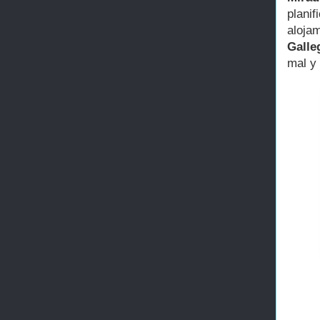
planif
aloja
Galle
mal y 