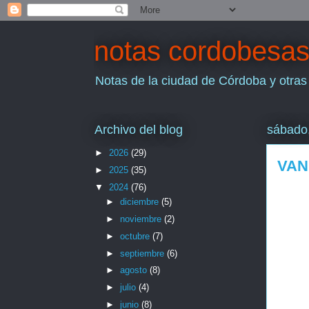
notas cordobesa
Notas de la ciudad de Córdoba y otras
Archivo del blog
sábado,
►
2026
(29)
VAN
►
2025
(35)
▼
2024
(76)
►
diciembre
(5)
►
noviembre
(2)
►
octubre
(7)
►
septiembre
(6)
►
agosto
(8)
►
julio
(4)
►
junio
(8)