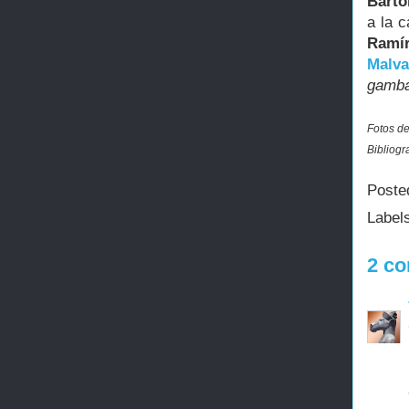
Barto
a la c
Ramír
Malva
gamba
Fotos de
Bibliogr
Poste
Label
2 co