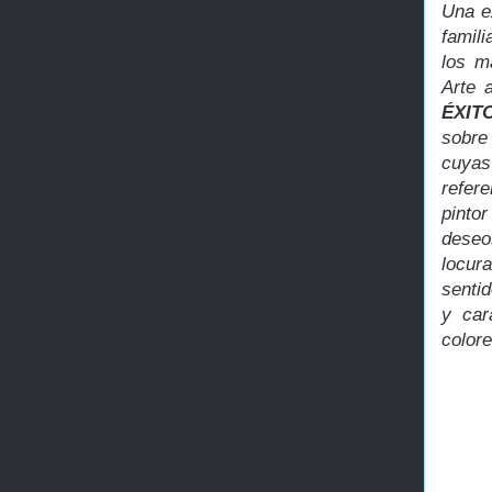
Una ex
famili
los m
Arte 
ÉXIT
sobre
cuyas
refer
pinto
deseo
locur
senti
y car
color