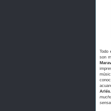
Todo e
son m
Marav
impre
músic
conoc
acuare
Arlés
mucho
sensac