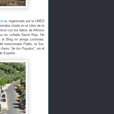
 Nav
a, organizado por la UNED
staba citada en el Libro de la
nició con los datos de Alfonso
 su ex cuñado David Rojo. He
 al Blog mi amiga Lisistrata.
del mencionado Pablo, la Sra.
e llamo
"de los Poyatos",
en el
de España.