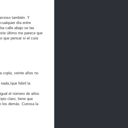
recioso también. Y
cualquier día entre
ba calle abajo se las
 este último me parece que
o que pensar si el cura
a copla, veinte años no
nada,/que febril la
igual el número de años.
ipio claro, tiene que
o los demás. Curiosa la