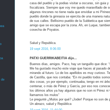
casa del pueblo y la podias visitar a oscuras, sin guia y
fiscalizara. Siempre que voy me quedo maravillado de s
algunos rincones no tiene nada que envidiar a mi Pirineo
pueblo donde la ginnasia se ejercita de una manera natu
de sus calles. Bellisimo pueblo de la Subbetica que si
amigo que se escapa por la zona. Ah, en Luque, tambie
nea
cosecha de Poyatos.
Salud y Republica.
o
19 sept 2016, 8:06:00
PATXI GUERRIKABEITIA dijo...
ba
Buenos días, amigos. Paco, hay un tanguillo que dice: 
Me ha gustado mucho este viaje que haces al pasado de
mirando al futuro. Lo de los apellidos es muy curioso. 
de Castilla, que nos contaba: “En mi pueblo todos somo
 de
dos cosas, yo por ejemplo, continuaba, tengo en mi árb
centenar, o más de Pérez y García, por eso nos conoc
los últimos años ya hay algunos que no son ni Pérez ni 
llamamos los mulos”
Le pregunté ¿Mulos por qué? ¡Joder! Porque no son de 
Un abrazo, salud y República
19 sept 2016, 11:44:00