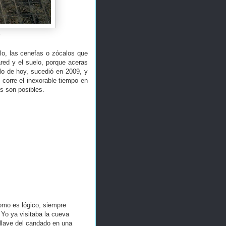
s
lo, las cenefas o zócalos que
pared y el suelo, porque aceras
lo de hoy, sucedió en 2009, y
 corre el inexorable tiempo en
ás son posibles.
mo es lógico, siempre
 Yo ya visitaba la cueva
 llave del candado en una