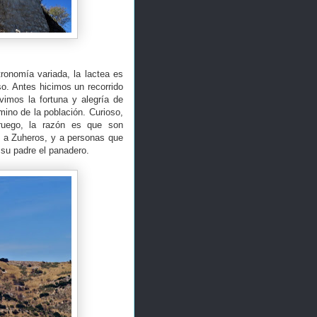
onomía variada, la lactea es
so. Antes hicimos un recorrido
vimos la fortuna y alegría de
ino de la población. Curioso,
ruego, la razón es que son
, a Zuheros, y a personas que
su padre el panadero.