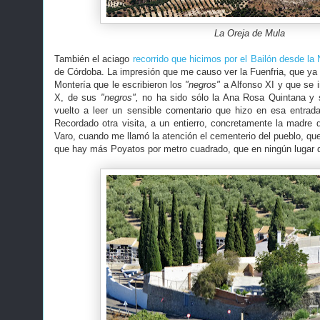
La Oreja de Mula
También el aciago
recorrido que hicimos por el Bailón desde la
de Córdoba. La impresión que me causo ver la Fuenfria, que ya e
Montería que le escribieron los
"negros"
a Alfonso XI y que se i
X, de sus
"negros",
no ha sido sólo la Ana Rosa Quintana y
vuelto a leer un sensible comentario que hizo en esa entrada
Recordado otra visita, a un entierro, concretamente la madre 
Varo, cuando me llamó la atención el cementerio del pueblo, qu
que hay más Poyatos por metro cuadrado, que en ningún lugar 