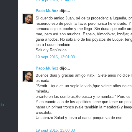
Paco Muñoz
dijo...
Si querido amigo Juan, sé de tu procedencia luqueña, p
recuerdo eso de pedir la llave, pero nunca he entrado. Y 
semana cojo el coche y me llego. Sin duda que calle arri
trae, pero así son muchos: Espejo, Almodóvar, Iznájar,
gana a todos. No sabía lo de los poyatos de Luque, teng
iba a Luque también.
Salud y República.
19 sept 2016, 13:01:00
Paco Muñoz
dijo...
Buenos días y gracias amigo Patxi. Siete años no dice l
es nada:
"Sentir…/que es un soplo la vida,/que veinte años no es 
mirada,/
errante en las sombras,/te busca y te nombra." Pero es 
Y en cuanto a lo de los apellidos tiene que tener un princ
ado
haber un primer tronco (vale también la metáfora) y lueg
anécdota.
Un abrazo Salud y forza al canut porque va de eso.
19 sept 2016, 13:08:00