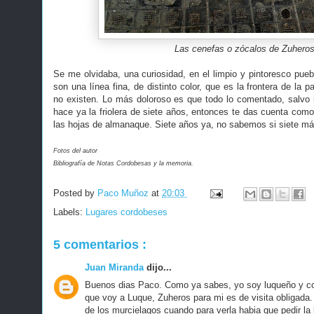
Las cenefas o zócalos de Zuhero
Se me olvidaba, una curiosidad, en el limpio y pintoresco pueb
son una línea fina, de distinto color, que es la frontera de la 
no existen. Lo más doloroso es que todo lo comentado, salvo 
hace ya la friolera de siete años, entonces te das cuenta como
las hojas de almanaque. Siete años ya, no sabemos si siete m
Fotos del autor
Bibliografía de Notas Cordobesas y la memoria.
Posted by
Paco Muñoz
at
20:03
Labels:
Lugares cordobeses
5 comentarios :
Juan Miranda
dijo...
Buenos dias Paco. Como ya sabes, yo soy luqueño y co
que voy a Luque, Zuheros para mi es de visita obligada.
de los murcielagos cuando para verla habia que pedir la