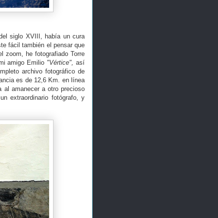
el siglo XVIII, había un cura
e fácil también el pensar que
el zoom, he fotografiado Torre
o mi amigo Emilio
"Vértice",
así
mpleto archivo fotográfico de
stancia es de 12,6 Km. en línea
a al amanecer a otro precioso
n extraordinario fotógrafo, y