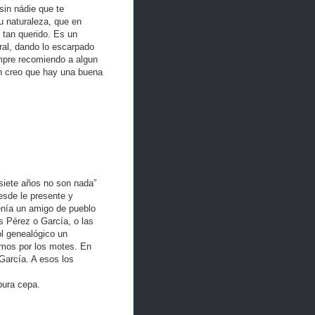
 sin nádie que te
u naturaleza, que en
 tan querido. Es un
ral, dando lo escarpado
empre recomiendo a algun
n creo que hay una buena
“siete años no son nada”
sde le presente y
Tenía un amigo de pueblo
s Pérez o García, o las
ol genealógico un
emos por los motes. En
García. A esos los
pura cepa.