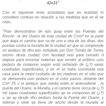
42x31"
Con el siguiente texto aclaratorio que en realidad lo
considero confuso en relación a las medidas que en él se
citan.
"Plan demostrativo de ejio guay entre las Puertas del
Rincón la del Osario de esta ciudad de Corvª en la parte
que ataja el camino que va de una a otra de las dhas. dos
puertas contra la muralla de la ciudad, en que se comprende
un pedazo de dho ejio señalado por Don Tomás de Torres
vecino desta ciudad, con facultad real para cerrarlo d
etapias para encerrar materias que vender al público cuio
pedazo de compone según está señalado de (¿?) varas
cuadradas superficiales, y en el se halla construida una
casa para la mejor custodia de las maderas en el sitio que
se demuestra cuio pedazo es el color paxizo, distante del
Cmº 25 v el pedazo que media entre el antecedente , la
puerta del Osario, la Muralla, y el camino tiene cerca de (¿?)
mil varas cuadradas superficiales qe se componen de (¿?)
v. qe ay desde dho pedazo hasta la Puerta del Osario, y
setenta y siete qe tiene de ancho desde la muralla al