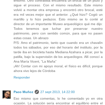
entorno. Otro contratista encuentra un brocal de un pozo y
sigue el proceso. Con el mismo resultado. Este mismo
volvió a montar otra empresa y encontró otro brocal, esté
era mil veces mejor que el anterior. ¿Qué hizo? Cogió un
martillo y lo hizo pedazos. Esto mismo se lo conté al
director de un importante Museo arqueológico qué me dijo:
Todos tenemos que luchar por preservar nuestro
patrimonio, pero con sentido común, para que no pasen
estas cosas. Un abrazo
P/S: Amo el patrimonio, tanto que cuando era un chavalín
todos los sábados, por eso del horario del instituto, por la
tarde iba en bicicleta hasta Mediana Azahara a picar, por la
patilla, bajo la supervisión de los arqueólogos. Allí conocí a
Ana María Vicent, “La Maña”
¡Ah! Contar con mi apoyo moral, el físico es difícil, porque
ahora vivo lejos de Córdoba
Responder
Paco Muñoz
27 sept 2013, 14:22:00
Eso mismo que comentas, lo he comentado yo en otra
ocasión. La solución sería encontrar el equilibrio entre el