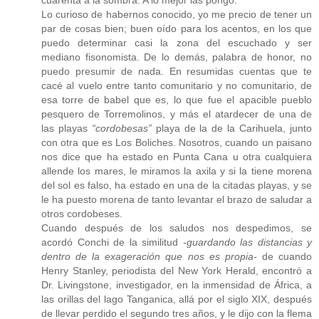
cuarenta a la sombra. A lo mejor las pongo.
Lo curioso de habernos conocido, yo me precio de tener un
par de cosas bien; buen oído para los acentos, en los que
puedo determinar casi la zona del escuchado y ser
mediano fisonomista. De lo demás, palabra de honor, no
puedo presumir de nada. En resumidas cuentas que te
cacé al vuelo entre tanto comunitario y no comunitario, de
esa torre de babel que es, lo que fue el apacible pueblo
pesquero de Torremolinos, y más el atardecer de una de
las playas
“cordobesas”
playa de la de la Carihuela, junto
con otra que es Los Boliches. Nosotros, cuando un paisano
nos dice que ha estado en Punta Cana u otra cualquiera
allende los mares, le miramos la axila y si la tiene morena
del sol es falso, ha estado en una de la citadas playas, y se
le ha puesto morena de tanto levantar el brazo de saludar a
otros cordobeses.
Cuando después de los saludos nos despedimos, se
acordó Conchi de la similitud
-guardando las distancias y
dentro de la exageración que nos es propia-
de cuando
Henry Stanley, periodista del New York Herald, encontró a
Dr. Livingstone, investigador, en la inmensidad de África, a
las orillas del lago Tanganica, allá por el siglo XIX, después
de llevar perdido el segundo tres años, y le dijo con la flema