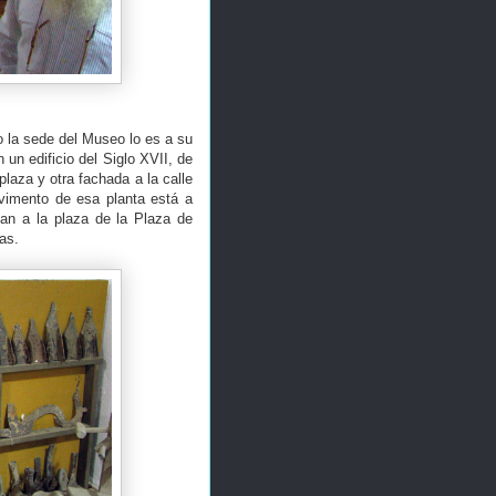
 la sede del Museo lo es a su
un edificio del Siglo XVII, de
plaza y otra fachada a la calle
avimento de esa planta está a
dan a la plaza de la Plaza de
as.