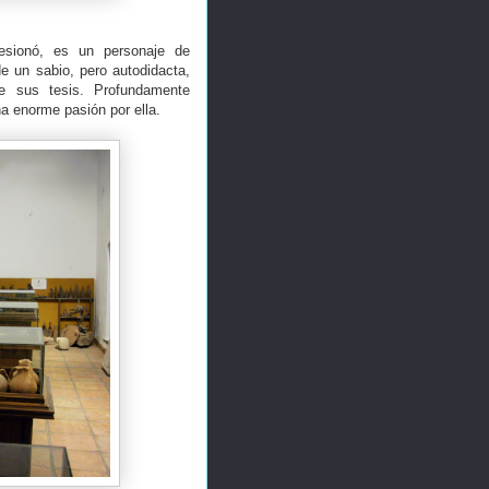
resionó, es un personaje de
de un sabio, pero autodidacta,
e sus tesis. Profundamente
na enorme pasión por ella.