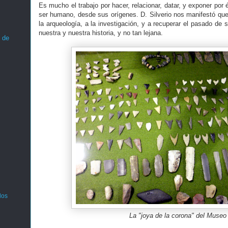
Es mucho el trabajo por hacer, relacionar, datar, y exponer por
ser humano, desde sus orígenes. D. Silverio nos manifestó que 
la arqueología, a la investigación, y a recuperar el pasado de s
nuestra y nuestra historia, y no tan lejana.
 de
los
La "joya de la corona" del Museo