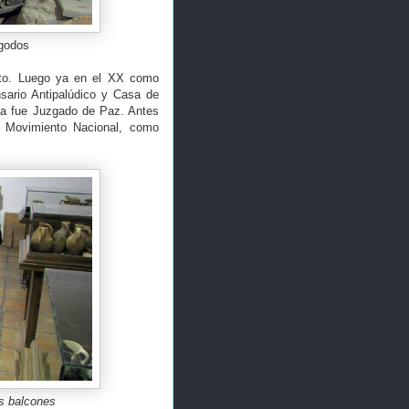
igodos
ento. Luego ya en el XX como
sario Antipalúdico y Casa de
ia fue Juzgado de Paz. Antes
l Movimiento Nacional, como
os balcones