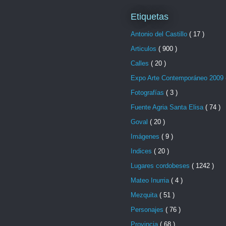
Etiquetas
Antonio del Castillo
( 17 )
Articulos
( 900 )
Calles
( 20 )
Expo Arte Contemporáneo 2009
Fotografías
( 3 )
Fuente Agria Santa Elisa
( 74 )
Goval
( 20 )
Imágenes
( 9 )
Indices
( 20 )
Lugares cordobeses
( 1242 )
Mateo Inurria
( 4 )
Mezquita
( 51 )
Personajes
( 76 )
Provincia
( 68 )