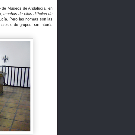
o de Museos de Andalucía, en
, muchas de ellas difíciles de
ucía. Pero las normas son las
ales o de grupos, sin interés