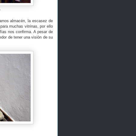
e
ramos almacén, la escasez de
para muchas vitrinas, por ello
fías nos confirma. A pesar de
dedor de tener una visión de su