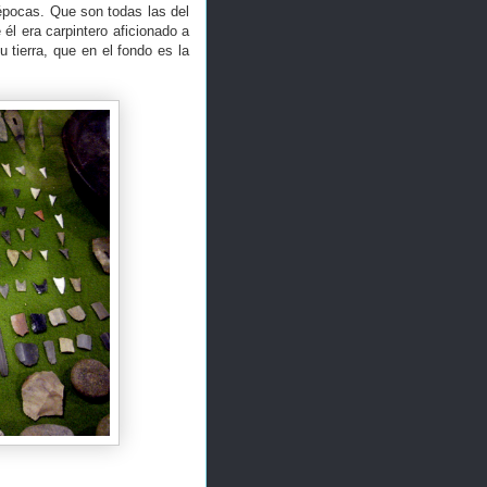
 épocas. Que son todas las del
él era carpintero aficionado a
u tierra, que en el fondo es la