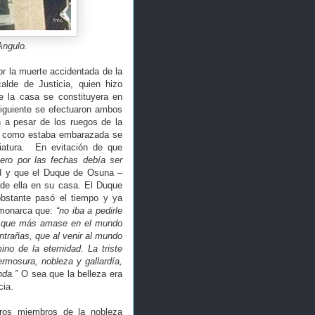
Angulo.
por la muerte accidentada de la
alde de Justicia, quien hizo
ue la casa se constituyera en
siguiente se efectuaron ambos
n a pesar de los ruegos de la
s como estaba embarazada se
iatura. En evitación de que
pero por las fechas debía ser
rid y que el Duque de Osuna
–
 de ella en su casa. El Duque
 obstante pasó el tiempo y ya
l monarca que:
“no iba a pedirle
 lo que más amase en el mundo
ntrañas, que al venir al mundo
no de la eternidad. La triste
rmosura, nobleza y gallardía,
nda.”
O sea que la belleza era
cia.
tros miembros de la nobleza