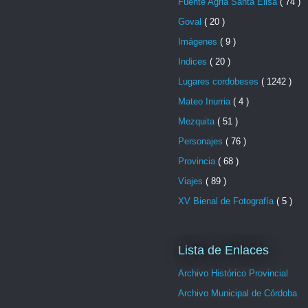
Fuente Agria Santa Elisa
( 74 )
Goval
( 20 )
Imágenes
( 9 )
Indices
( 20 )
Lugares cordobeses
( 1242 )
Mateo Inurria
( 4 )
Mezquita
( 51 )
Personajes
( 76 )
Provincia
( 68 )
Viajes
( 89 )
XV Bienal de Fotografía
( 5 )
Lista de Enlaces
Archivo Histórico Provincial
Archivo Municipal de Córdoba