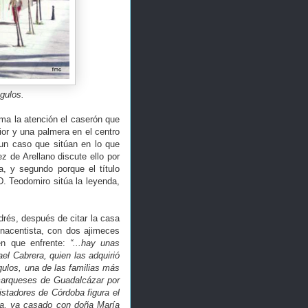
gulos.
ma la atención el caserón que
or y una palmera en el centro
un caso que sitúan en lo que
 de Arellano discute ello por
a, y segundo porque el título
D. Teodomiro sitúa la leyenda,
rés, después de citar la casa
enacentista, con dos ajimeces
ién que enfrente:
“...hay unas
el Cabrera, quien las adquirió
gulos, una de las familias más
 marqueses de Guadalcázar por
istadores de Córdoba figura el
sa, ya casado con doña María