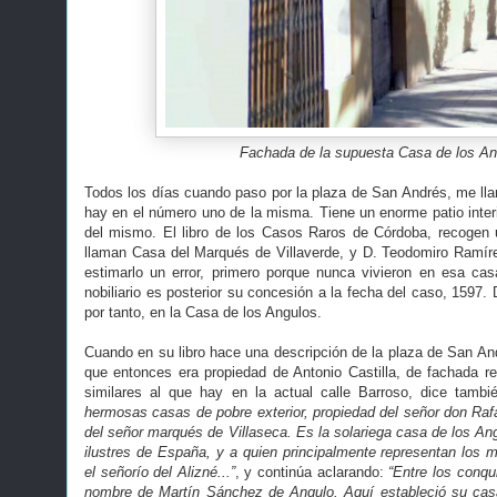
Fachada de la supuesta Casa de los An
Todos los días cuando paso por la plaza de San Andrés, me lla
hay en el número uno de la misma. Tiene un enorme patio interi
del mismo. El libro de los Casos Raros de Córdoba, recogen 
llaman Casa del Marqués de Villaverde, y D. Teodomiro Ramírez
estimarlo un error, primero porque nunca vivieron en esa cas
nobiliario es posterior su concesión a la fecha del caso, 1597. 
por tanto, en la Casa de los Angulos.
Cuando en su libro hace una descripción de la plaza de San And
que entonces era propiedad de Antonio Castilla, de fachada r
similares al que hay en la actual calle Barroso, dice tamb
hermosas casas de pobre exterior, propiedad del señor don Rafa
del señor marqués de Villaseca. Es la solariega casa de los An
ilustres de España, y a quien principalmente representan los
el señorío del Alizné...”
, y continúa aclarando:
“Entre los conqu
nombre de Martín Sánchez de Angulo. Aquí estableció su ca