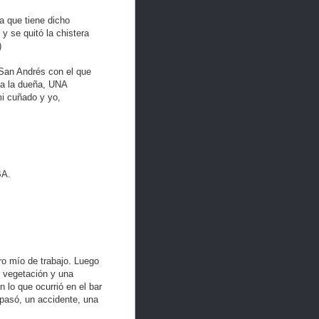
a que tiene dicho
 se quitó la chistera
)
 San Andrés con el que
 a la dueña, UNA
i cuñado y yo,
A.
o mío de trabajo. Luego
e vegetación y una
n lo que ocurrió en el bar
pasó, un accidente, una