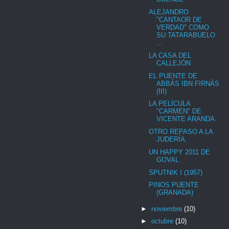
ALEJANDRO
"CANTAOR DE
VERDAD" COMO
SU TATARABUELO
...
LA CASA DEL
CALLEJÓN
EL PUENTE DE
ABBÁS IBN FIRNÁS
(III)
LA PELÍCULA
"CARMEN" DE
VICENTE ARANDA.
OTRO REPASO A LA
JUDERÍA.
UN HAPPY 2011 DE
GOVAL.
SPUTNIK I (1957)
PINOS PUENTE
(GRANADA)
►
noviembre
(10)
►
octubre
(10)