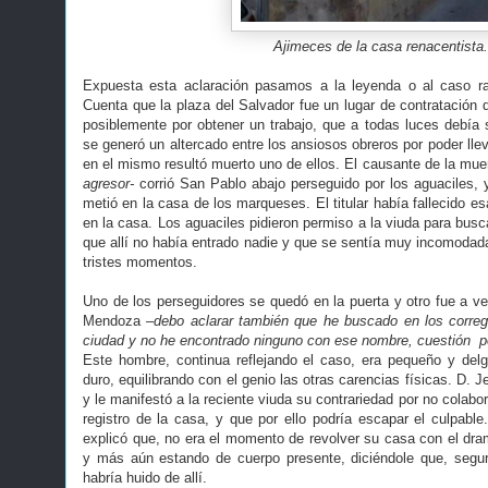
Ajimeces de la casa renacentista.
Expuesta esta aclaración pasamos a la leyenda o al caso r
Cuenta que la plaza del Salvador fue un lugar de contratació
posiblemente por obtener un trabajo, que a todas luces debía
se generó un altercado entre los ansiosos obreros por poder llev
en el mismo resultó muerto uno de ellos. El causante de la mue
agresor-
corrió San Pablo abajo perseguido por los aguaciles, 
metió en la casa de los marqueses. El titular había fallecido e
en la casa. Los aguaciles pidieron permiso a la viuda para buscar
que allí no había entrado nadie y que se sentía muy incomodada
tristes momentos.
Uno de los perseguidores se quedó en la puerta y otro fue a ve
Mendoza
–debo aclarar también que he buscado en los correg
ciudad y no he encontrado ninguno con ese nombre, cuestión p
Este hombre, continua reflejando el caso, era pequeño y delg
duro, equilibrando con el genio las otras carencias físicas. D. 
y le manifestó a la reciente viuda su contrariedad por no colabora
registro de la casa, y que por ello podría escapar el culpab
explicó que, no era el momento de revolver su casa con el dr
y más aún estando de cuerpo presente, diciéndole que, segur
habría huido de allí.