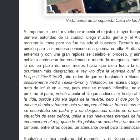
Vista aérea de la supuesta Casa de los 
Si importante fue el revuelo por impedir el registro, mayor fue 
primera autoridad de la ciudad. Llegó mucha gente y el Alc
registrar la casa pero no fue hallado el buscado. Decretó q
prisión para la marquesa poniendo una guardia en ella. Al día 
entierros y con una gran rapidez se celebró el proceso, y aú
nobleza cordobesa fue condenada a muerte la marquesa, má
le dio un plazo de unos meses hasta que diera luz a la cr
ocurrieran más desgracias, el rey
-no dice la leyenda cual, 
Felipe II (1556-1598)-
, dio orden de que se trasladará a Mad
posiblemente Pedro Téllez–Girón y Velasco-,
se hiciera cargo
trató de influir en el rey, pero este se mostró inflexible, no
próximo el parto, volvió a pedir el Duque audiencia y le dijo a
la vida, porque sólo era digna de la muerte, pero sí que por
sacase de pila y tomase bajo su amparo al infeliz fruto de sus e
se encontraba sin padre y a su desgraciada madre en el cami
situación de esta señora, unida a sus relevantes prendas de he
conmovieron al rey, quien le dio palabra de acceder a su dema
también, entre otras cosas, un atenuante penal para la aristocra
Bautizóse el hijo póstumo del marqués, y el Duque con o