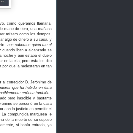
aro, como queramos llamarla.
n de mano de obra, una mañana
 ser mísero como los tiempos,
ar algo de dinero a su casa, y
rte
–nos sabemos quién fue el
y cuando iban a alcanzarlo se
sa noche y aún estaba el duelo
 en la ella, pero ésta les dijo
 por que la molestaran en tan
r al corregidor D. Jerónimo de
idores que ha habido en ésta
osiblemente errónea también-
.
ado pero irascible y bastante
Jerónimo se personó en la casa
r con la justicia en permitir el
le. La compungida marquesa le
ama de la muerte de su esposo
amente, si había entrado, ya