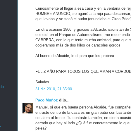
Curiosamente al llegar a esa casa y en la ventana de rej
HOMBRE ANUNCIO, se agarró a la reja para descansar, y
que llevaba y se secó el sudor.(anunciaba el Circo Price
En otra ocasión 1966, y gracias a Alcaide, sacristán de
coincidí en el Parque de Automovilismo, me recomendó
CABRERA, con la que tenía mucha amistad, para que m
cogieramos más de dos kilos de caracoles gordos.
Al bueno de Alcaide, le di para que los probara.
FELIZ AÑO PARA TODOS LOS QUE AMAN A CORDOB
Saludos.
ado
31 dic 2010, 21:35:00
Paco Muñoz
dijo...
Manuel, si que era buena persona Alcaide, fue compañer
entraste dentro de la casa es un gran patio con bastant
escalera al frente. Tu contaste también, en cierta ocasió
cerrado que hay al lado ¿Qué fue concretamente lo que 
.
pelea?