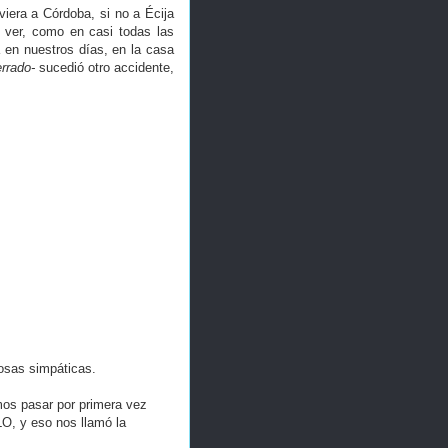
iera a Córdoba, si no a Écija
 ver, como en casi todas las
 en nuestros días, en la casa
rrado-
sucedió otro accidente,
osas simpáticas.
mos pasar por primera vez
, y eso nos llamó la