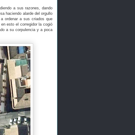
endiendo a sus razones, dando
sa haciendo alarde del orgullo
n a ordenar a sus criados que
 en esto el corregidor la cogió
ado a su corpulencia y a poca