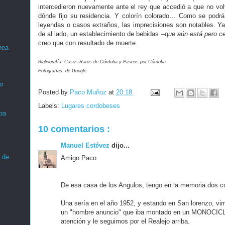
intercedieron nuevamente ante el rey que accedió a que no volv
dónde fijo su residencia. Y colorín colorado… Como se podrá
leyendas o casos extraños, las imprecisiones son notables. Ya
de al lado, un establecimiento de bebidas
–que aún está pero ce
creo que con resultado de muerte.
nea
Bibliografía: Casos Raros de Córdoba y Paseos por Córdoba.
Fotografías: de Google.
o
Posted by
Paco Muñoz
at
20:18
Labels:
Lugares cordobeses
ba
10 comentarios :
Manuel Estévez
dijo...
 de
Amigo Paco
De esa casa de los Angulos, tengo en la memoria dos c
Una sería en el año 1952, y estando en San lorenzo, vi
un "hombre anuncio" que iba montado en un MONOCICLO
atención y le seguimos por el Realejo arriba.