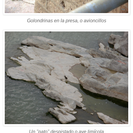
Golondrinas en la presa, o avioncillos
Un "pato" despistado o ave limícola