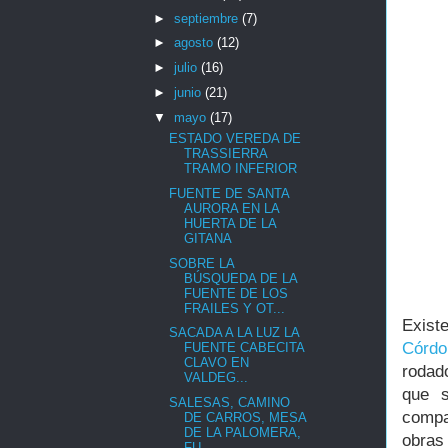
►
septiembre
(7)
►
agosto
(12)
►
julio
(16)
►
junio
(21)
▼
mayo
(17)
ESTADO VEREDA DE
TRASSIERRA
TRAMO INFERIOR
FUENTE DE SANTA
AURORA EN LA
HUERTA DE LA
GITANA
SOBRE LA
BÚSQUEDA DE LA
FUENTE DE LOS
FRAILES Y OT...
Exist
SACADA A LA LUZ LA
Córdo
FUENTE CABECITA
CLAVO EN
rodado
VALDEG...
que 
SALESAS, CAMINO
compar
DE CARROS, MESA
DE LA PALOMERA,
obras
FU...