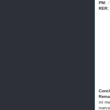
PM:
-
RER:
Conc
Remai
mí me
nueva