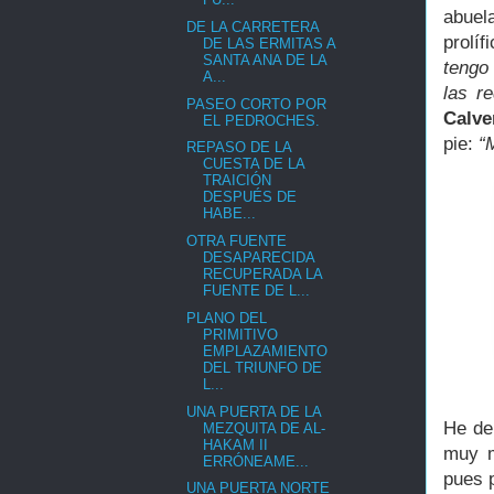
abuel
DE LA CARRETERA
prolí
DE LAS ERMITAS A
SANTA ANA DE LA
tengo
A...
las r
PASEO CORTO POR
Calve
EL PEDROCHES.
pie:
“
REPASO DE LA
CUESTA DE LA
TRAICIÓN
DESPUÉS DE
HABE...
OTRA FUENTE
DESAPARECIDA
RECUPERADA LA
FUENTE DE L...
PLANO DEL
PRIMITIVO
EMPLAZAMIENTO
DEL TRIUNFO DE
L...
UNA PUERTA DE LA
He de
MEZQUITA DE AL-
HAKAM II
muy m
ERRÓNEAME...
pues p
UNA PUERTA NORTE