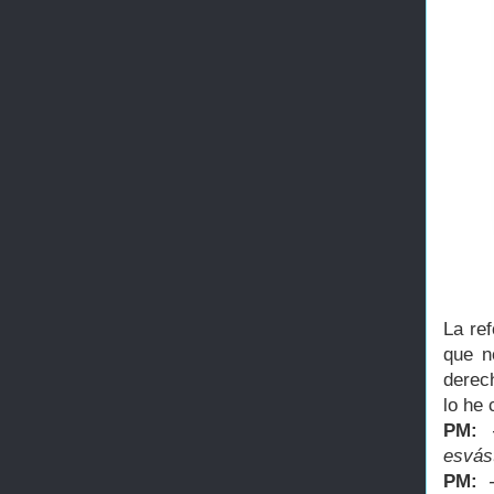
La re
que n
derech
lo he
PM:
esvás
PM: