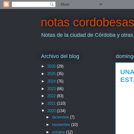
notas cordobesa
Notas de la ciudad de Córdoba y otras
Archivo del blog
doming
►
2026
(29)
UNA
►
2025
(35)
EST
►
2024
(76)
►
2023
(66)
►
2022
(83)
►
2021
(110)
▼
2020
(134)
►
diciembre
(7)
►
noviembre
(10)
►
octubre
(12)