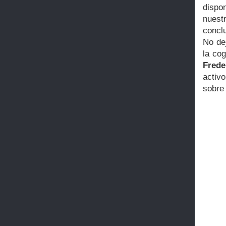
dispo
nuest
concl
No dej
la co
Frede
activ
sobre 