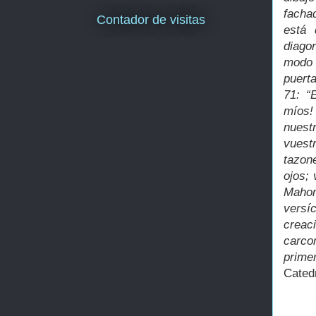
facha
Contador de visitas
está 
diago
modo 
puerta
71: “
míos!
nuest
vuestr
tazon
ojos; 
Maho
versí
crea
carco
prime
Cated