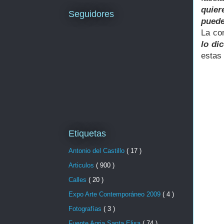
quier
Seguidores
puede
La con
lo di
estas 
Etiquetas
Antonio del Castillo
( 17 )
Articulos
( 900 )
Calles
( 20 )
Expo Arte Contemporáneo 2009
( 4 )
Fotografías
( 3 )
Fuente Agria Santa Elisa
( 74 )