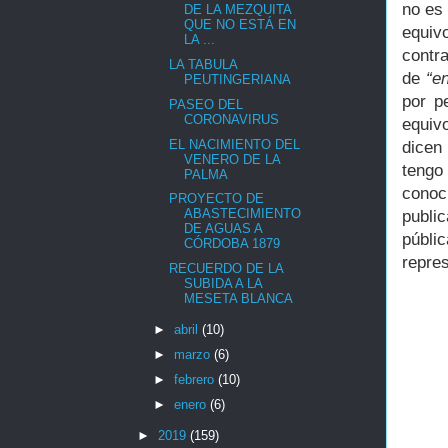
no es
DE LA MEZQUITA
QUE NO ESTÁ EN
equiv
LA ...
contr
LA TABULA
de
“e
PEUTINGERIANA
por p
PASEO DEL
CORONAVIRUS
equiv
EL NACIMIENTO DEL
dicen
VENERO DE LA
tengo
PALMA
conoc
PROYECTO DE
ABASTECIMIENTO
publi
DE AGUAS A
públi
CÓRDOBA 1879
repre
RECUERDO DE LA
SUBIDA A LA
MESETA BLANCA
►
abril
(10)
►
marzo
(6)
►
febrero
(10)
►
enero
(6)
►
2019
(159)