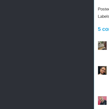
Poste
Label
5 co