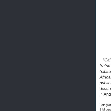
“Calv
trata
habita
Áfric
publi
descr
.”
And
Fotograf
Bibliogr