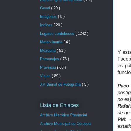
Goval
( 20 )
Imágenes
( 9 )
Indices
( 20 )
Lugares cordobeses
( 1242 )
Mateo Inurria
( 4 )
Mezquita
( 51 )
Y est
Faceb
Personajes
( 76 )
es pú
Provincia
( 68 )
funci
Viajes
( 89 )
XV Bienal de Fotografía
( 5 )
Paco
postig
no es)
Lista de Enlaces
RafaH
de qué
Archivo Histórico Provincial
PM:
Archivo Municipal de Córdoba
esta