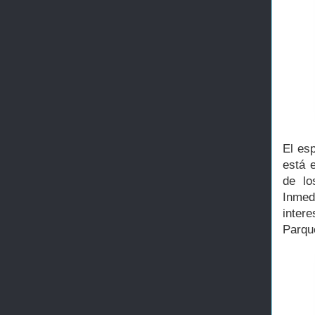
El es
está 
de lo
Inmed
intere
Parque