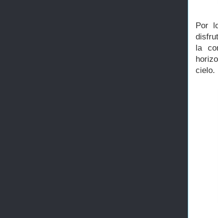
Por l
disfr
la co
horiz
cielo.