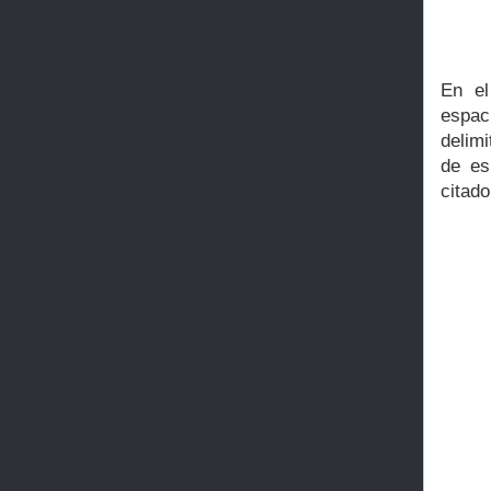
En el
espac
delim
de es
citado