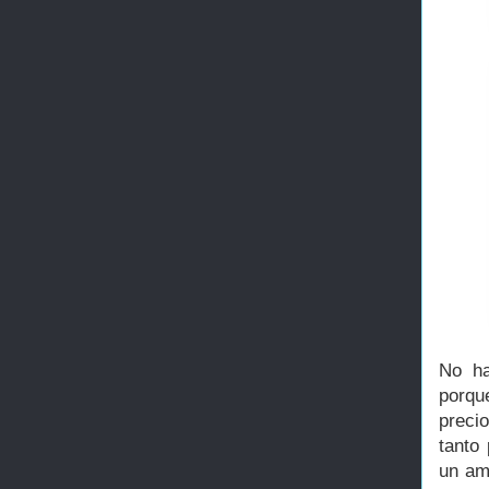
No ha
porqu
preci
tanto
un am