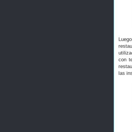
Luego
resta
utiliz
con t
resta
las in