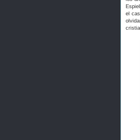
Espiel
el ca
olvida
cristi