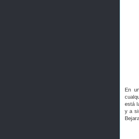
En un
cualq
está 
y a si
Bejar