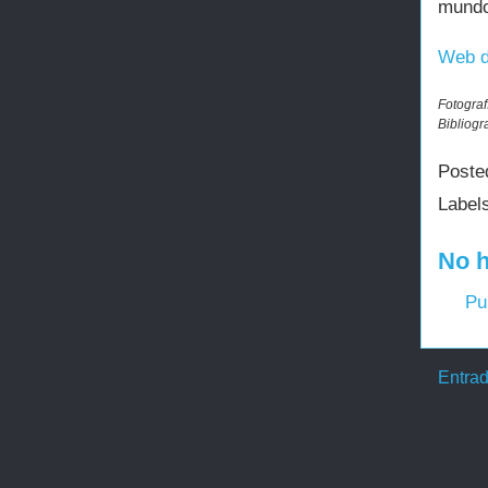
mundo
Web d
Fotograf
Bibliogr
Poste
Label
No h
Pu
Entrad