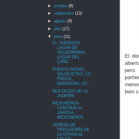
►
octubre
(8)
►
septiembre
(13)
►
agosto
(9)
►
julio
(17)
▼
junio
(11)
EL JARDINITO,
LAGAR DE
VALDERRAMA,
El do
LAGAR DEL
CAÑO,...
abier
PUERTO ARTAFI,
pero 
VALDEJETAS, LO
parti
PRADO,
BARAZONA, LO ...
menos
NOSTALGIA DE LA
bien s
JUDERÍA
MESONEROS-
CANCHUELA-
JAROSA-
MESONEROS
VEREDA DE
TRASSIERRA DE
LA GITANA AL
CRUCE