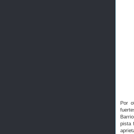
Por o
fuert
Barri
pista
apriet