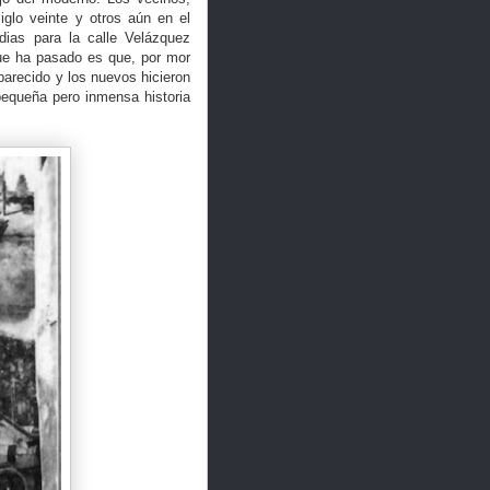
iglo veinte y otros aún en el
ias para la calle Velázquez
que ha pasado es que, por mor
arecido y los nuevos hicieron
pequeña pero inmensa historia