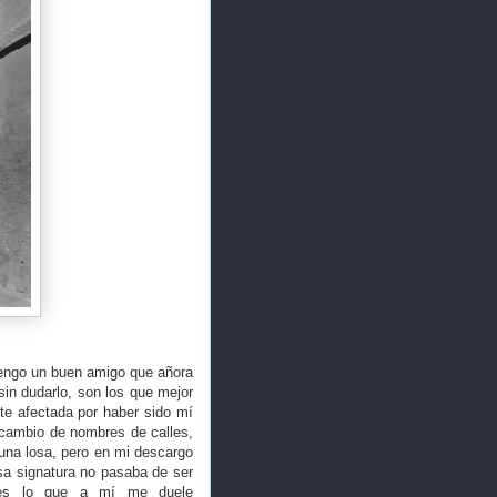
tengo un buen amigo que añora
in dudarlo, son los que mejor
te afectada por haber sido mí
 cambio de nombres de calles,
na losa, pero en mi descargo
sa signatura no pasaba de ser
e es lo que a mí me duele