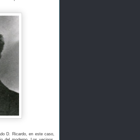
do D. Ricardo, en este caso,
ajo del moderno. Los vecinos,