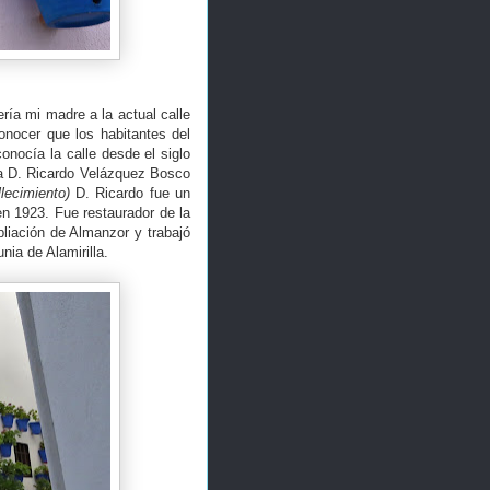
ría mi madre a la actual calle
nocer que los habitantes del
onocía la calle desde el siglo
ó a D. Ricardo Velázquez Bosco
lecimiento)
D. Ricardo fue un
en 1923. Fue restaurador de la
liación de Almanzor y trabajó
nia de Alamirilla.