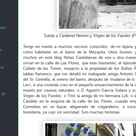
nea
Salida a Cardenal Herrero y Virgen de los Faroles (
Tengo en mente a muchos vecinos conocidos, de mi lejana ya
o
como habitante en el barrio de la Mezquita. Unos ilustres
muchos en este blog Notas Cordobesas de una u otra maner
vivían en la calle de Las Flores, que eran bastantes; el episod
ba
Cañete de las Torres, respecto a la propiedad de los Baños 
tablao flamenco, que me detalló mi malogrado amigo Antonio S
del Sr. Centella, el sereno del barrio, después de mudarse de lo
Leví, a una vivienda creo en el pequeño ensanchamiento de la c
muerto por causas naturales; o D. Agustín García Solano y su 
 de
Virgen de los Faroles; o Trini la amiga de mi hermana Loli; o 
Cándido en la esquina de la calle de las Flores, cuando emp
Comedias en un bazar, abigarrado de colganderos, o suce
hostelería, ya casi sin vecindad. Son muchas historias.