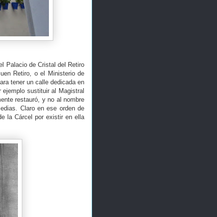
l Palacio de Cristal del Retiro
en Retiro, o el Ministerio de
ara tener un calle dedicada en
ejemplo sustituir al Magistral
ente restauró, y no al nombre
edias. Claro en ese orden de
e la Cárcel por existir en ella