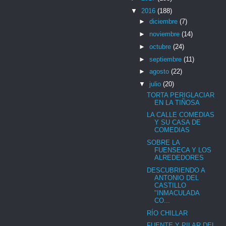
▼
2016
(188)
►
diciembre
(7)
►
noviembre
(14)
►
octubre
(24)
►
septiembre
(11)
►
agosto
(22)
▼
julio
(20)
TORTA PERIGLACIAR
EN LA TIÑOSA
LA CALLE COMEDIAS
Y SU CASA DE
COMEDIAS
SOBRE LA
FUENSECA Y LOS
ALREDEDORES
DESCUBRIENDO A
ANTONIO DEL
CASTILLO
"INMACULADA
CO...
RÍO CHILLAR
FUENTE Y PILAR DEL