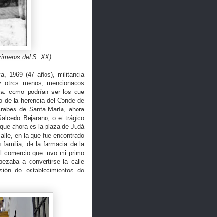
Primeros del S. XX)
, 1969 (47 años), militancia
 y otros menos, mencionados
a: como podrían ser los que
io de la herencia del Conde de
Árabes de Santa María, ahora
alcedo Bejarano; o el trágico
 que ahora es la plaza de Judá
alle, en la que fue encontrado
familia, de la farmacia de la
el comercio que tuvo mi primo
ezaba a convertirse la calle
sión de establecimientos de