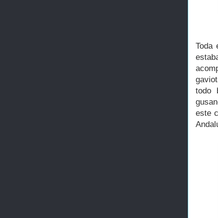
Toda 
estaba
acomp
gavio
todo 
gusan
este c
Andal