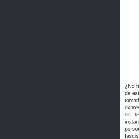
¿No ha
de es
tomar
expres
del t
insta
perso
fasci