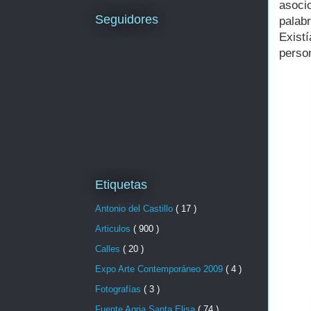
asoci
Seguidores
palab
Exist
perso
Etiquetas
Antonio del Castillo
( 17 )
Articulos
( 900 )
Calles
( 20 )
Expo Arte Contemporáneo 2009
( 4 )
Fotografías
( 3 )
Fuente Agria Santa Elisa
( 74 )