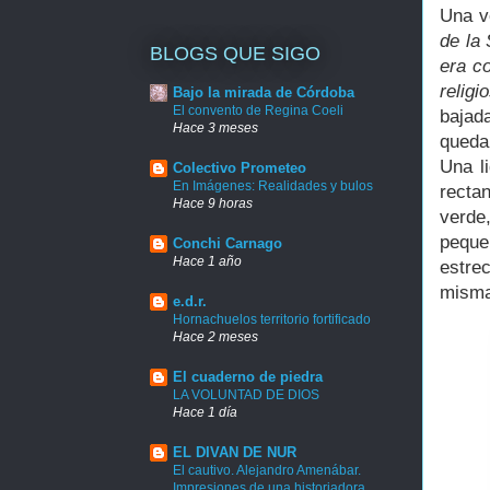
Una v
de la 
BLOGS QUE SIGO
era c
relig
Bajo la mirada de Córdoba
El convento de Regina Coeli
bajad
Hace 3 meses
quedar
Una l
Colectivo Prometeo
En Imágenes: Realidades y bulos
recta
Hace 9 horas
verde
pequeñ
Conchi Carnago
Hace 1 año
estre
misma 
e.d.r.
Hornachuelos territorio fortificado
Hace 2 meses
El cuaderno de piedra
LA VOLUNTAD DE DIOS
Hace 1 día
EL DIVAN DE NUR
El cautivo. Alejandro Amenábar.
Impresiones de una historiadora