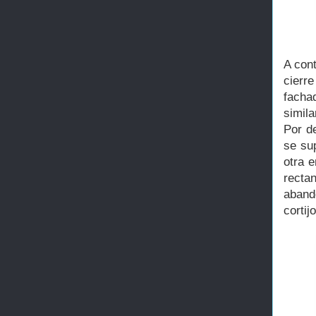
A cont
cierr
facha
simila
Por d
se sup
otra 
recta
aband
cortij