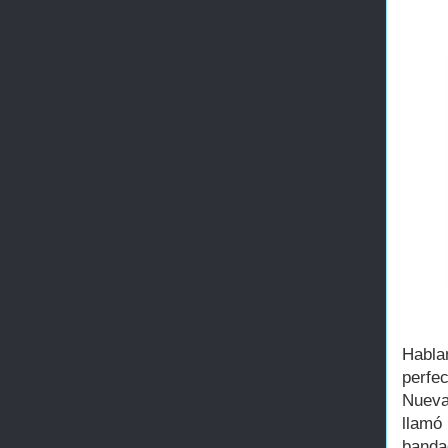
Habla
perfe
Nueva
llamó
banda