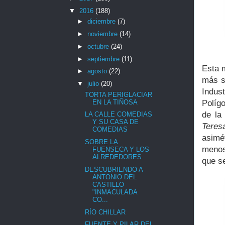
▼
2016
(188)
►
diciembre
(7)
►
noviembre
(14)
►
octubre
(24)
►
septiembre
(11)
Esta 
►
agosto
(22)
más s
▼
julio
(20)
Indus
TORTA PERIGLACIAR
EN LA TIÑOSA
Políg
de la
LA CALLE COMEDIAS
Y SU CASA DE
Teresa
COMEDIAS
asimé
SOBRE LA
menos
FUENSECA Y LOS
ALREDEDORES
que se
DESCUBRIENDO A
ANTONIO DEL
CASTILLO
"INMACULADA
CO...
RÍO CHILLAR
FUENTE Y PILAR DEL