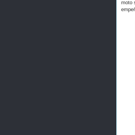
moto 
empeñ