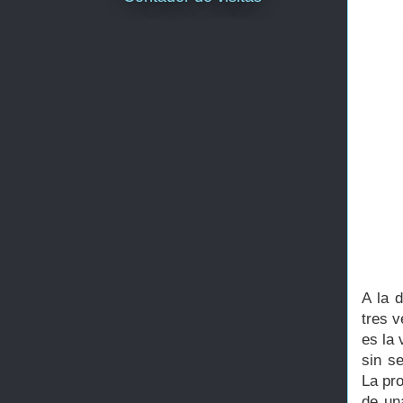
A la 
tres 
es la 
sin s
La pro
de u