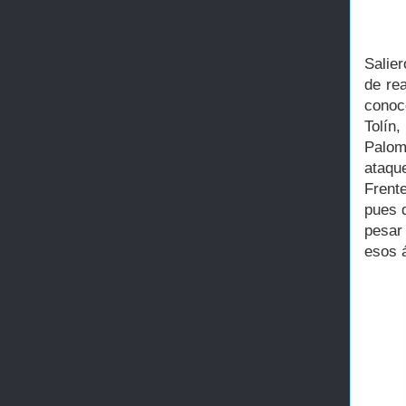
Salie
de re
conoc
Tolín
Palom
ataque
Frent
pues d
pesar
esos 