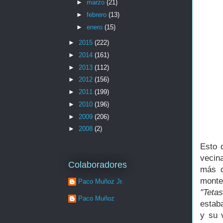
►
marzo
(21)
►
febrero
(13)
►
enero
(15)
►
2015
(222)
►
2014
(161)
►
2013
(112)
►
2012
(156)
►
2011
(199)
►
2010
(196)
►
2009
(206)
►
2008
(2)
Esto 
vecin
Colaboradores
más d
monte
Paco Muñoz Jr.
"Teta
Paco Muñoz
estab
y su 