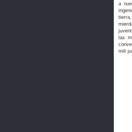
a nue
ingen
tierr
mierd
juven
las m
conve
mili j