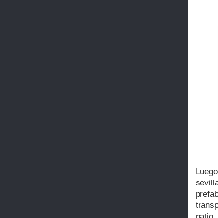
Luego
sevil
prefa
trans
patio