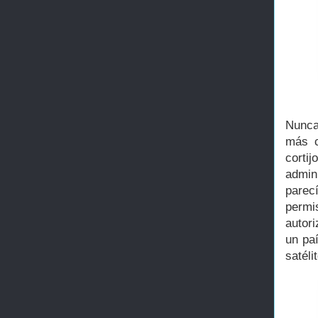
Nunca
más c
corti
admin
parec
permi
autor
un paí
satéli