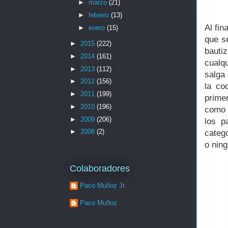
►
marzo
(21)
►
febrero
(13)
Al fin
►
enero
(15)
que se
►
2015
(222)
bauti
►
2014
(161)
cualq
►
2013
(112)
salga 
►
2012
(156)
la co
►
2011
(199)
prime
►
2010
(196)
como 
►
2009
(206)
los p
►
2008
(2)
categ
o nin
Colaboradores
Paco Muñoz Jr.
Paco Muñoz