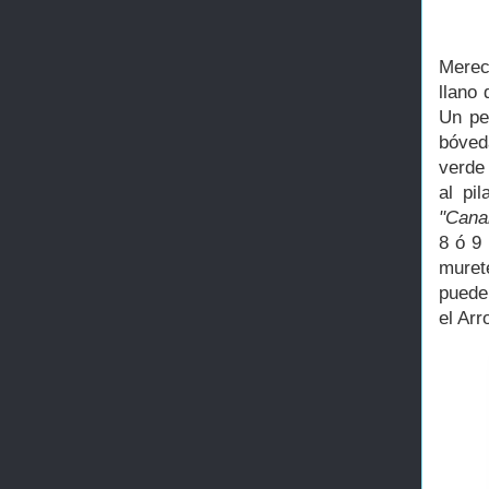
Merec
llano
Un pe
bóved
verde
al pi
"Cana
8 ó 9
muret
puede
el Arr