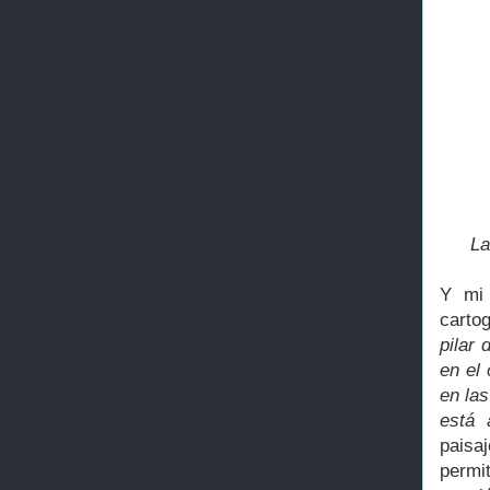
La
Y mi 
carto
pilar 
en el
en la
está 
paisa
permi