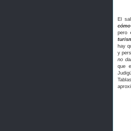
El sa
cómo 
pero 
turis
hay q
y per
no da
que e
Judig
Tabla
aprox