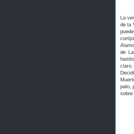
La ver
de la
puede
corti
Álamo
de La
fastit
claro
Decid
Muerto
palo, 
sobre