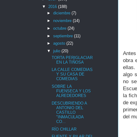
▼
2016
(188)
►
diciembre
(7)
►
noviembre
(14)
►
octubre
(24)
►
septiembre
(11)
►
agosto
(22)
▼
julio
(20)
Antes
TORTA PERIGLACIAR
obra 
EN LA TIÑOSA
ellas
LA CALLE COMEDIAS
algo 
Y SU CASA DE
COMEDIAS
no se
SOBRE LA
Escue
FUENSECA Y LOS
la fi
ALREDEDORES
de ex
DESCUBRIENDO A
ANTONIO DEL
primer
CASTILLO
del mu
"INMACULADA
CO...
RÍO CHILLAR
FUENTE Y PILAR DEL