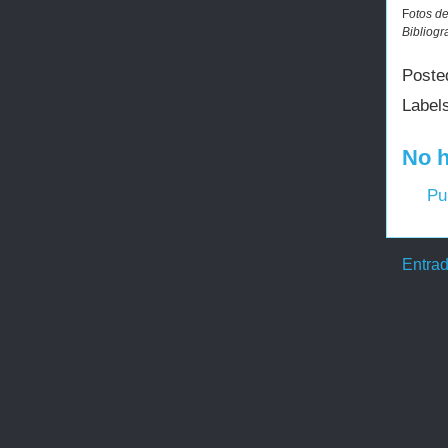
F
otos d
Bibliog
Poste
Label
No h
Pu
Entrad