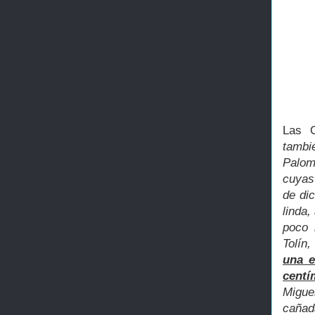
Las 
tambi
Palom
cuyas 
de dic
linda,
poco 
Tolín
una e
centí
Miguel
cañad