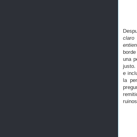
Despu
claro
entien
borde
una p
justo.
e inc
la pe
pregu
remit
ruinos