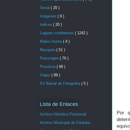
Goval
( 20 )
Imágenes
( 9 )
Indices
( 20 )
Lugares cordobeses
( 1242 )
Mateo Inurria
( 4 )
Mezquita
( 51 )
Personajes
( 76 )
Provincia
( 68 )
Viajes
( 89 )
XV Bienal de Fotografía
( 5 )
Lista de Enlaces
Por q
Archivo Histórico Provincial
deter
Archivo Municipal de Córdoba
equiv