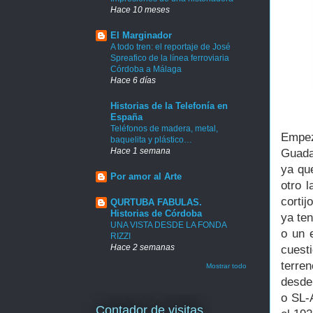
Hace 10 meses
El Marginador
A todo tren: el reportaje de José
Spreafico de la línea ferroviaria
Córdoba a Málaga
Hace 6 días
Historias de la Telefonía en
España
Teléfonos de madera, metal,
Empez
baquelita y plástico…
Hace 1 semana
Guadal
ya qu
Por amor al Arte
otro l
corti
QURTUBA FABULAS.
Historias de Córdoba
ya te
UNA VISTA DESDE LA FONDA
o un 
RIZZI
Hace 2 semanas
cuest
terre
Mostrar todo
desde 
o SL-A
Contador de visitas