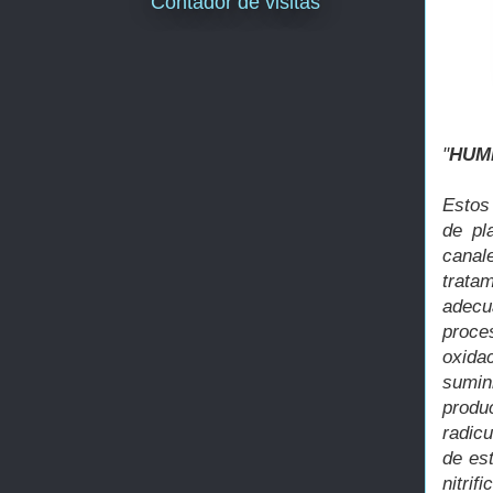
Contador de visitas
"
HUM
Estos
de pl
canal
trata
adecu
proces
oxid
sumin
produ
radicu
de es
nitri