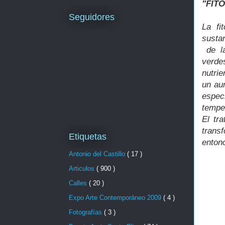
"FIT
Seguidores
La fi
susta
de la
verde
nutri
un au
espec
tempe
El tr
trans
Etiquetas
entonc
Antonio del Castillo
( 17 )
Articulos
( 900 )
Calles
( 20 )
Expo Arte Contemporáneo 2009
( 4 )
Fotografías
( 3 )