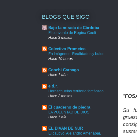
BLOGS QUE SIGO
Bajo la mirada de Córdoba
El convento de Regina Coeli
Hace 3 meses
Colectivo Prometeo
En Imágenes: Realidades y bulos
Hace 10 horas
Conchi Carnago
Hace 1 año
e.d.r.
Hornachuelos territorio fortificado
"
FOS
Hace 2 meses
El cuaderno de piedra
Su fu
LA VOLUNTAD DE DIOS
grues
Hace 1 día
consi
EL DIVAN DE NUR
susta
El cautivo. Alejandro Amenábar.