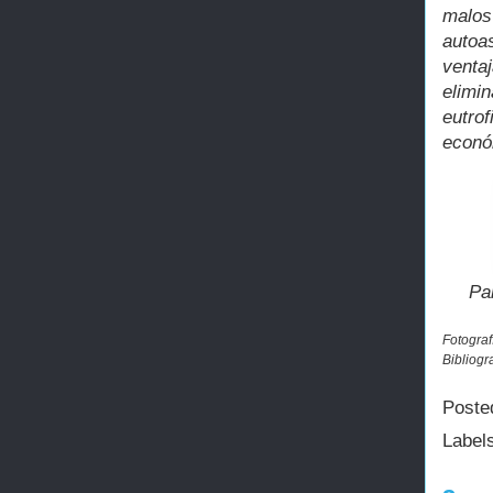
malos
autoa
venta
elimi
eutro
econó
Pa
Fotograf
Bibliogr
Poste
Label