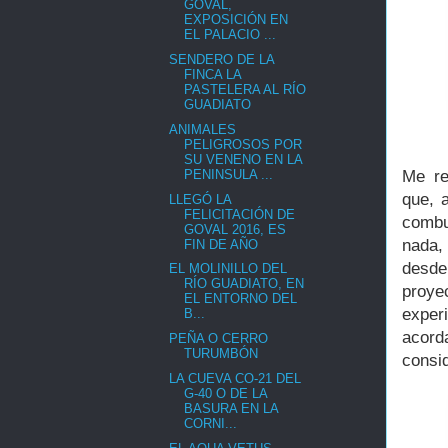
GOVAL,
EXPOSICIÓN EN
EL PALACIO ...
SENDERO DE LA
FINCA LA
PASTELERA AL RÍO
GUADIATO
ANIMALES
PELIGROSOS POR
SU VENENO EN LA
PENINSULA ...
Me re
que, 
LLEGÓ LA
FELICITACIÓN DE
combu
GOVAL 2016, ES
nada,
FIN DE AÑO
desde
EL MOLINILLO DEL
RÍO GUADIATO, EN
proye
EL ENTORNO DEL
exper
B...
acord
PEÑA O CERRO
TURUMBÓN
consi
LA CUEVA CO-21 DEL
G-40 O DE LA
BASURA EN LA
CORNI...