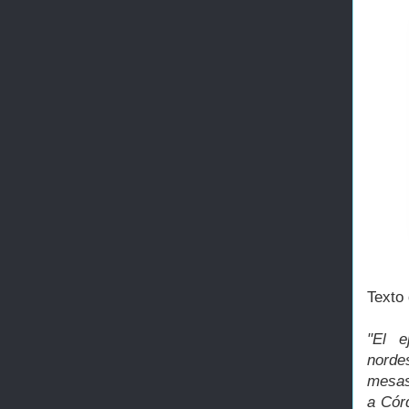
Texto 
"El e
norde
mesas 
a Cór