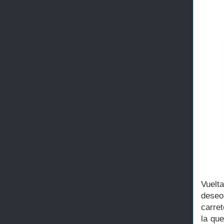
Vuelta
deseo
carret
la que