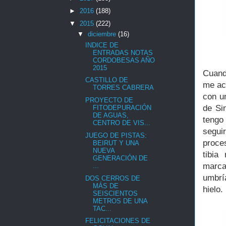
►
2016
(188)
▼
2015
(222)
▼
diciembre
(16)
INDICE DE
ENTRADAS NOTAS
CORDOBESAS AÑO
2015
Cuand
CASTILLO DE
me ac
TORRES CABRERA
con u
PROYECTO DE
de Si
FITODEPURACIÓN
DE AGUAS,
tengo
CENTRO DE VIS...
segui
JUEGO DE PISTAS:
proce
BEIRUT Y UNA
NUEVA
tibia
GENERACIÓN DE
marca
...
umbrí
DOS CERROS DE
MÁS DE
hielo.
SEISCIENTOS
METROS DE UNA
TAC...
FELICITACIONES DE