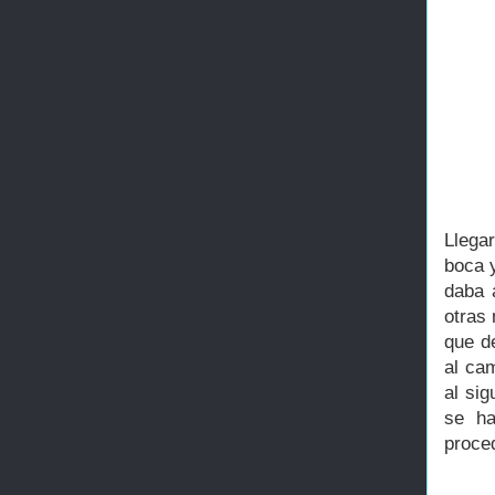
Llega
boca 
daba 
otras 
que d
al ca
al si
se ha
proced