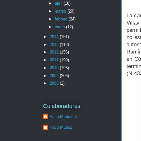
►
abril
(18)
►
marzo
(20)
La ca
►
febrero
(24)
Villa
►
enero
(12)
permi
►
2014
(161)
no es
auton
►
2013
(112)
Ramí
►
2012
(156)
en C
►
2011
(199)
termi
►
2010
(196)
(N-432
►
2009
(206)
►
2008
(2)
Colaboradores
Paco Muñoz Jr.
Paco Muñoz