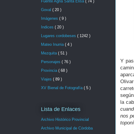
Fuente Agria Santa Elisa
( 74 )
Goval
( 20 )
Imágenes
( 9 )
Indices
( 20 )
Lugares cordobeses
( 1242 )
Mateo Inurria
( 4 )
Mezquita
( 51 )
Y pas
Personajes
( 76 )
camin
Provincia
( 68 )
aparc
Viajes
( 89 )
Oliva
XV Bienal de Fotografía
( 5 )
carre
según
la ca
cuand
Lista de Enlaces
nos pe
Archivo Histórico Provincial
toponí
Archivo Municipal de Córdoba