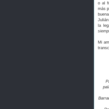
o al 
más p
buena
Juliá
la le
siempr
Mi am
transc
P
pal
Barra