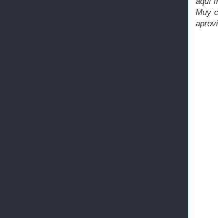
aquí f
Muy c
aprovi