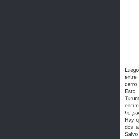
Luego
entre
cerro 
Esto 
Turum
encim
he pu
Hay q
dos a
Salvo