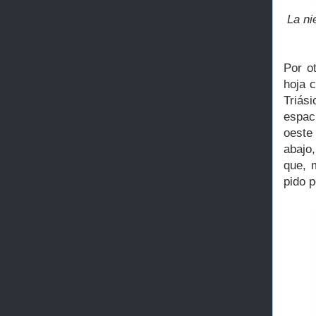
La ni
Por o
hoja 
Triás
espac
oeste
abajo
que, 
pido p