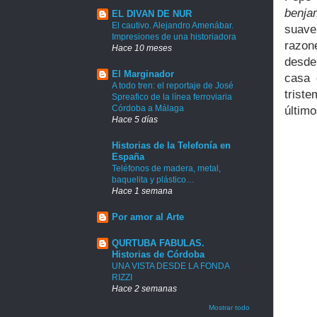
benjam
EL DIVAN DE NUR
El cautivo. Alejandro Amenábar.
suave
Impresiones de una historiadora
razon
Hace 10 meses
desde
El Marginador
casa 
A todo tren: el reportaje de José
trist
Spreafico de la línea ferroviaria
Córdoba a Málaga
último
Hace 5 días
Historias de la Telefonía en
España
Teléfonos de madera, metal,
baquelita y plástico…
Hace 1 semana
Por amor al Arte
QURTUBA FABULAS.
Historias de Córdoba
UNA VISTA DESDE LA FONDA
RIZZI
Hace 2 semanas
Mostrar todo