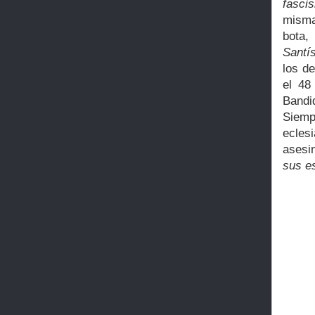
fasci
misma
bota,
Santí
los d
el 48
Bandi
Siemp
eclesi
asesi
sus es