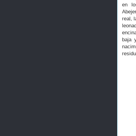
en lo
Abejer
real, 
leona
encin
baja 
nacim
resid