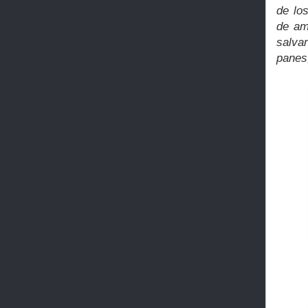
de lo
de am
salva
panes