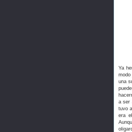
Ya he
modo d
una s
puede
hacer
a ser
tuvo a
era e
Aunqu
oliga