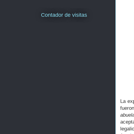
Contador de visitas
La ex
fuero
abuel
acept
legal