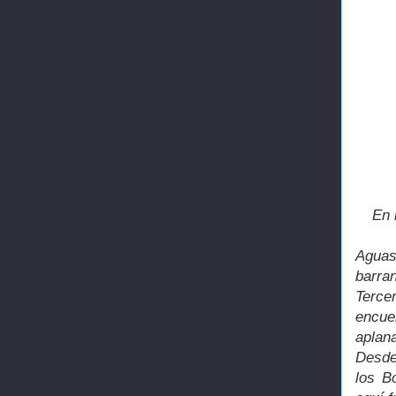
En 
Aguas
barra
Terce
encue
aplan
Desde
los B