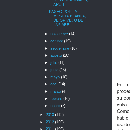
LOS ESCRIBANOS,
ARCH...
PASEO POR LA
MESETA BLANCA,
DE ORIVE, O DE
LAS ABE...
►
noviembre
(14)
►
octubre
(19)
►
septiembre
(18)
►
agosto
(20)
►
julio
(11)
►
junio
(15)
►
mayo
(10)
En ci
►
abril
(14)
proce
►
marzo
(4)
su co
►
febrero
(10)
volve
►
enero
(7)
Como 
►
2013
(112)
habl
►
2012
(156)
usado
►
2011
(199)