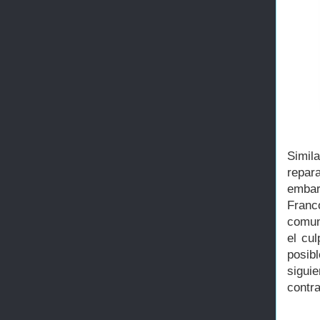
Simil
repar
embar
Franc
comun
el cu
posib
sigui
contr