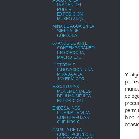
AUGUSTO LA
IMAGEN DEL
PODER,
EXPOSICIÓN
MUSEO ARQU...
MINA DE AGUA EN LA
SIERRA DE
CÓRDOBA
60 AÑOS DE ARTE
CONTEMPORÁNEO
EN CÓRDOBA,
MACRO EX...
HISTORIA E
INNOVACIÓN, UNA
Y alg
MIRADA A LA
JOYERÍA COR...
por es
ESCULTURAS
mundo
MONUMENTALES
coleg
DE JUAN MÉJICA-
EXPOSICIÓN...
procu
ENDESA, NOS
permit
ILUMINA LA VIDA
bien 
CON CHAPUZAS
QUE NOS C...
ocasio
CAPILLA DE LA
CONCEPCIÓN O DE