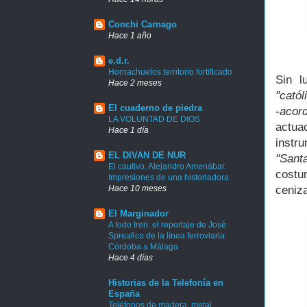
Conchi Carnago
Hace 1 año
e.d.r.
Hornachuelos territorio fortificado
Sin l
Hace 2 meses
"catól
El cuaderno de piedra
-acor
LA VOLUNTAD DE DIOS
actua
Hace 1 día
instr
EL DIVAN DE NUR
"Sant
El cautivo. Alejandro Amenábar.
costu
Impresiones de una historiadora
Hace 10 meses
ceniz
El Marginador
A todo tren: el reportaje de José
Spreafico de la línea ferroviaria
Córdoba a Málaga
Hace 4 días
Historias de la Telefonía en
España
Teléfonos de madera, metal,