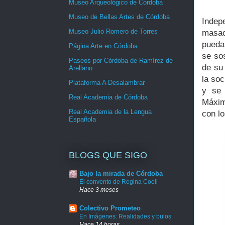
Museo Arqueológico de Córdoba
Museo de Bellas Artes de Córdoba
Indep
Museo Julio Romero de Torres
masac
pueda
Página Arte en Córdoba
se so
Paseos por Córdoba de Ramírez de
de su 
Arellano
la so
Plataforma A Desalambrar
y se 
Real Academia de Córdoba
Máxim
Real Academia de la Lengua
con lo
Española
BLOGS QUE SIGO
Bajo la mirada de Córdoba
El convento de Regina Coeli
Hace 3 meses
Colectivo Prometeo
En Imágenes: Realidades y bulos
Hace 14 horas