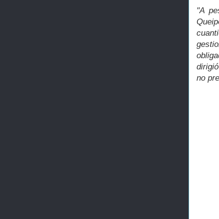
"A pe
Queip
cuant
gesti
oblig
dirigi
no pr