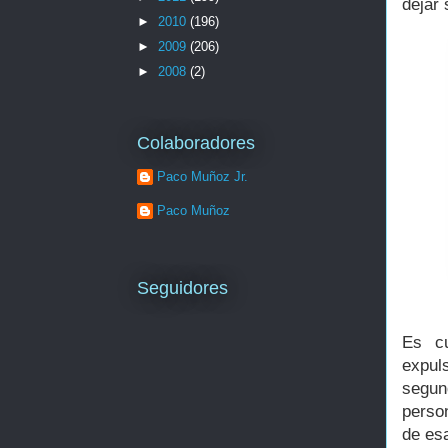
dejar
►
2010
(196)
►
2009
(206)
►
2008
(2)
Colaboradores
Paco Muñoz Jr.
Paco Muñoz
Seguidores
Es c
expul
segun
person
de es