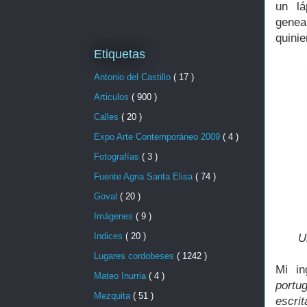
un lá
genea
quinie
Etiquetas
Antonio del Castillo
( 17 )
Articulos
( 900 )
Calles
( 20 )
Expo Arte Contemporáneo 2009
( 4 )
Fotografías
( 3 )
Fuente Agria Santa Elisa
( 74 )
Goval
( 20 )
Imágenes
( 9 )
Indices
( 20 )
U
Lugares cordobeses
( 1242 )
Mi in
Mateo Inurria
( 4 )
portu
Mezquita
( 51 )
escri