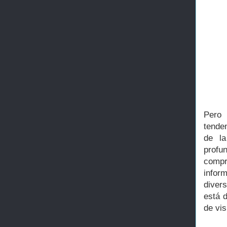
Pero 
tende
de la
profun
compr
infor
diver
está 
de vis