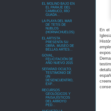
EL MOLINO BAJO EN
EL PARAJE DEL
CAMBUCO, RÍO
GUADA...
LA PLAYA DEL MAR
DE TETIS DE
NUBLOS
En el
(HORNACHUELOS)
Igles
EL ARTISTA
Histó
PRESENTA SU
OBRA, MUSEO DE
emple
BELLAS ARTES...
expo
GOVAL,
Demas
FELICITACIÓN DE
AÑO NUEVO 2015
testi
SEFARAD OCULTO,
detal
TESTIMONIO DE
españ
UN
DESENCUENTRO,
creen
EXP...
conse
RECURSOS
GEOLÓGICOS Y
PAISAJÍSTICOS
DEL ARROYO
PED...