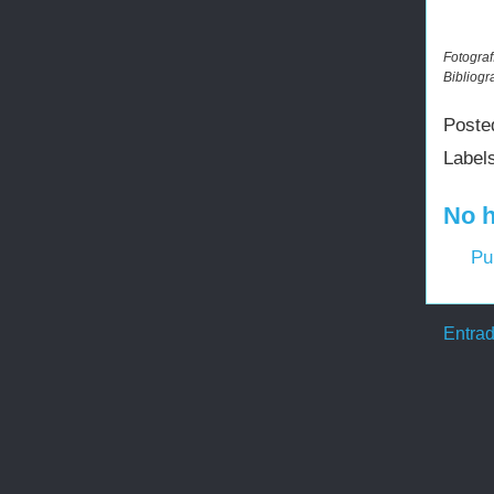
Fotograf
Bibliogr
Poste
Label
No h
Pu
Entrad