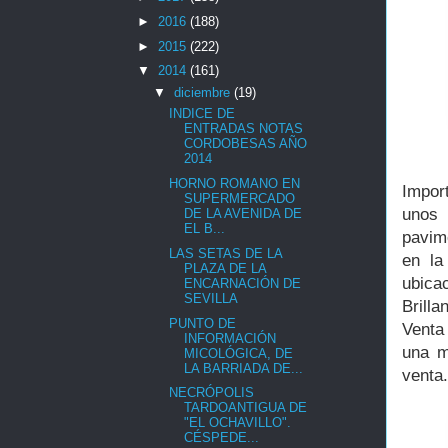
►
2016
(188)
►
2015
(222)
▼
2014
(161)
▼
diciembre
(19)
INDICE DE
ENTRADAS NOTAS
CORDOBESAS AÑO
2014
HORNO ROMANO EN
Impor
SUPERMERCADO
unos 
DE LA AVENIDA DE
EL B...
pavim
LAS SETAS DE LA
en la
PLAZA DE LA
ubica
ENCARNACIÓN DE
SEVILLA
Brilla
PUNTO DE
Venta
INFORMACIÓN
una m
MICOLÓGICA, DE
LA BARRIADA DE...
venta.
NECRÓPOLIS
TARDOANTIGUA DE
"EL OCHAVILLO".
CÉSPEDE...