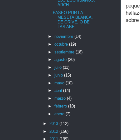
LOS ESCRIBANOS,
ARCH...
peque
halla
PASEO POR LA
MESETA BLANCA,
sobre 
DE ORIVE, O DE
LAS ABE...
►
noviembre
(14)
►
octubre
(19)
►
septiembre
(18)
►
agosto
(20)
►
julio
(11)
►
junio
(15)
►
mayo
(10)
►
abril
(14)
►
marzo
(4)
►
febrero
(10)
►
enero
(7)
►
2013
(112)
►
2012
(156)
►
2011
(199)