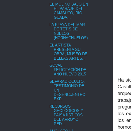
EL MOLINO BAJO EN
EL PARAJE DEL
CAMBUCO, RÍO
GUADA...
LA PLAYA DEL MAR
DE TETIS DE
NUBLOS
(HORNACHUELOS)
EL ARTISTA
PRESENTA SU
OBRA, MUSEO DE
BELLAS ARTES...
GOVAL,
FELICITACIÓN DE
AÑO NUEVO 2015
Ha si
SEFARAD OCULTO,
TESTIMONIO DE
Casti
UN
arque
DESENCUENTRO,
EXP...
traba
RECURSOS
pregu
GEOLÓGICOS Y
los e
PAISAJÍSTICOS
DEL ARROYO
los e
PED...
hornos