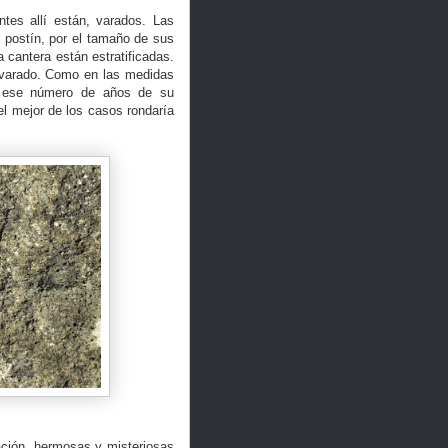
tes allí están, varados. Las
 postín, por el tamaño de sus
a cantera están estratificadas.
l varado. Como en las medidas
ir ese número de años de su
el mejor de los casos rondaría
ación, hermosas y misteriosas