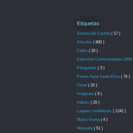
Etiquetas
Antonio del Castillo
( 17 )
Articulos
( 900 )
Calles
( 20 )
Expo Arte Contemporáneo 2009
Fotografías
( 3 )
Fuente Agria Santa Elisa
( 74 )
Goval
( 20 )
Imágenes
( 9 )
Indices
( 20 )
Lugares cordobeses
( 1242 )
Mateo Inurria
( 4 )
Mezquita
( 51 )