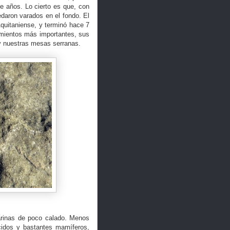
e años. Lo cierto es que, con
daron varados en el fondo. El
quitaniense, y terminó hace 7
imientos más importantes, sus
 y nuestras mesas serranas.
arinas de poco calado. Menos
cidos y bastantes mamíferos,