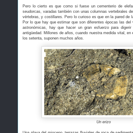
Pero lo cierto es que como si fuese un cementerio de elefan
seudorcas, varadas también con unas columnas vertebrales de
vértebras, y costillares. Pero lo curioso es que en la pared de l
Por lo que hay que estimar que son diferentes épocas las de
astronómicas, hay que hacer un gran esfuerzo para diger
antigüedad. Millones de años, cuando nuestra medida vital, en 
los setenta, suponen muchos años.
Un erizo
Una playa del mioceno, terrazas fluviales de roca de sediment