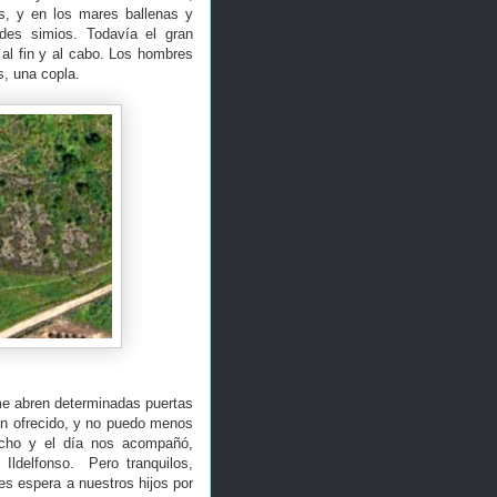
os, y en los mares ballenas y
ndes simios. Todavía el gran
al fin y al cabo. Los hombres
, una copla.
me abren determinadas puertas
an ofrecido, y no puedo menos
echo y el día nos acompañó,
 Ildelfonso. Pero tranquilos,
s espera a nuestros hijos por