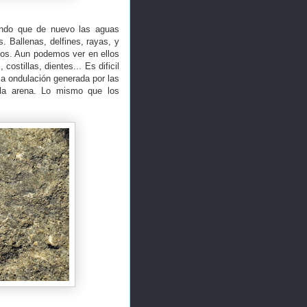
rando que de nuevo las aguas
s. Ballenas, delfines, rayas, y
vos. Aun podemos ver en ellos
ostillas, dientes... Es dificil
la ondulación generada por las
e la arena. Lo mismo que los