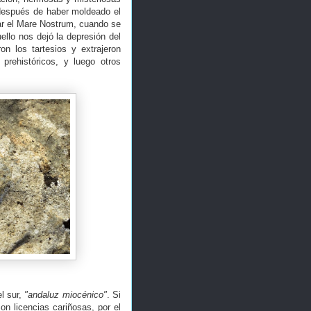
 después de haber moldeado el
nar el Mare Nostrum, cuando se
ello nos dejó la depresión del
on los tartesios y extrajeron
prehistóricos, y luego otros
l sur,
"andaluz miocénico"
. Si
Son licencias cariñosas, por el