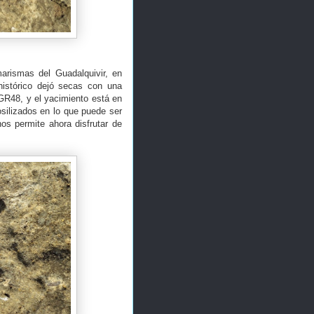
marismas del Guadalquivir, en
histórico dejó secas con una
GR48, y el yacimiento está en
silizados en lo que puede ser
nos permite ahora disfrutar de