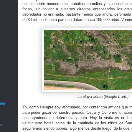
posiblemente rinocerontes, caballos camellos y algunos felin
focas, sin olvidar a nuestros directos antepasados los gra
depredador no era nada, bastante menos que ahora, pero nada 
de Kibish en Etiopía parecen datarse hace 195.000 años. Vamos
La playa aérea (Google Earth)
nea
Yo, como siempre soy afortunado, por contar con amigos que 
para poder gozar de nuestro pasado. Óscar y Curro me lo habí
que agradecer su deferencia y guía. Hoy la visita es un h
veinticuatro horas antes de la cantinela de los niños de San
o
seguiremos siendo pobres, algo menos desde luego, de lo que le