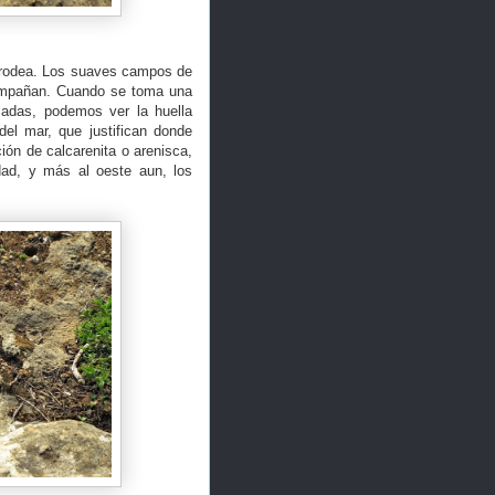
 rodea. Los suaves campos de
acompañan. Cuando se toma una
osadas, podemos ver la huella
el mar, que justifican donde
ión de calcarenita o arenisca,
dad, y más al oeste aun, los