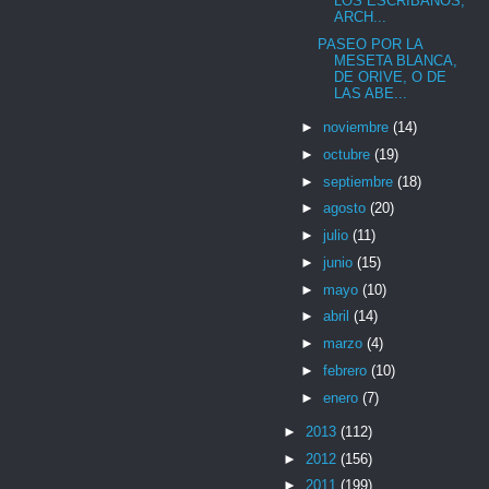
LOS ESCRIBANOS,
ARCH...
PASEO POR LA
MESETA BLANCA,
DE ORIVE, O DE
LAS ABE...
►
noviembre
(14)
►
octubre
(19)
►
septiembre
(18)
►
agosto
(20)
►
julio
(11)
►
junio
(15)
►
mayo
(10)
►
abril
(14)
►
marzo
(4)
►
febrero
(10)
►
enero
(7)
►
2013
(112)
►
2012
(156)
►
2011
(199)