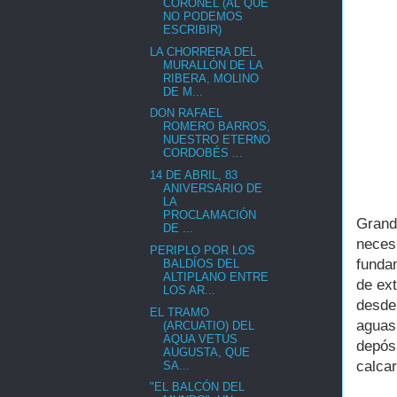
CORONEL (AL QUE
NO PODEMOS
ESCRIBIR)
LA CHORRERA DEL
MURALLÓN DE LA
RIBERA, MOLINO
DE M...
DON RAFAEL
ROMERO BARROS,
NUESTRO ETERNO
CORDOBÉS ...
14 DE ABRIL, 83
ANIVERSARIO DE
LA
PROCLAMACIÓN
Grand
DE ...
neces
PERIPLO POR LOS
funda
BALDÍOS DEL
ALTIPLANO ENTRE
de ext
LOS AR...
desde
EL TRAMO
aguas 
(ARCUATIO) DEL
AQUA VETUS
depós
AUGUSTA, QUE
calcar
SA...
"EL BALCÓN DEL