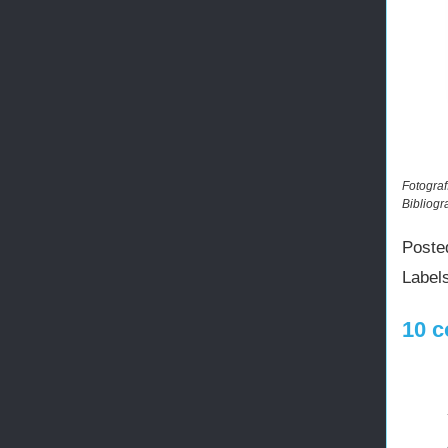
Fotograf
Bibliogr
Poste
Label
10 c