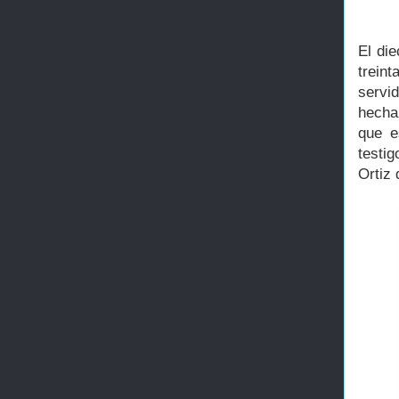
El die
trein
servi
hecha
que e
testi
Ortiz 