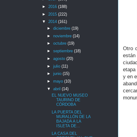
►
2016
(188)
►
2015
(222)
▼
2014
(161)
►
diciembre
(19)
►
noviembre
(14)
►
octubre
(19)
Otro 
►
septiembre
(18)
están
►
agosto
(20)
ciuda
►
julio
(11)
etapa 
►
junio
(15)
y en e
►
mayo
(10)
aband
▼
abril
(14)
cerca
EL NUEVO MUSEO
monum
TAURINO DE
CÓRDOBA
LA PUERTA DEL
MURALLÓN DE LA
BAJADA A LA
ISLETA DE...
LA CASA DEL