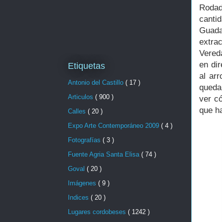
Rodad
canti
Guada
extra
Vereda
en di
Etiquetas
al ar
Antonio del Castillo
( 17 )
queda
Articulos
( 900 )
ver c
que ha
Calles
( 20 )
Expo Arte Contemporáneo 2009
( 4 )
Fotografías
( 3 )
Fuente Agria Santa Elisa
( 74 )
Goval
( 20 )
Imágenes
( 9 )
Indices
( 20 )
Lugares cordobeses
( 1242 )