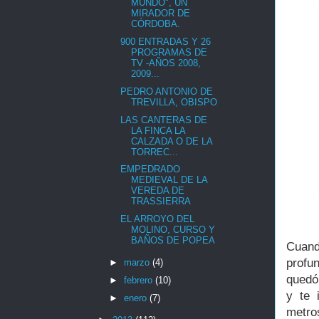
MUNDO", UN
MIRADOR DE
CÓRDOBA.
900 ENTRADAS Y 26
PROGRAMAS DE
TV -AÑOS 2008,
2009...
PEDRO ANTONIO DE
TREVILLA, OBISPO
LAS CANTERAS DE
LA FINCA LA
CALZADA O DE LA
TORREC...
EMPEDRADO
MEDIEVAL DE LA
VEREDA DE
TRASSIERRA
EL ARROYO DEL
MOLINO, CURSO Y
BAÑOS DE POPEA
Cuand
profu
►
marzo
(4)
quedó 
►
febrero
(10)
y te 
►
enero
(7)
metro