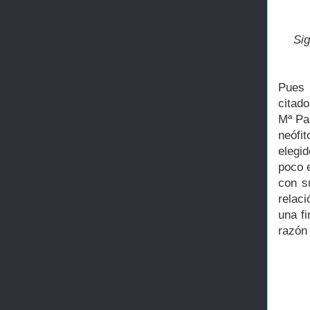
Sig
Pues 
citad
Mª Pad
neófit
elegid
poco e
con s
relac
una f
razón