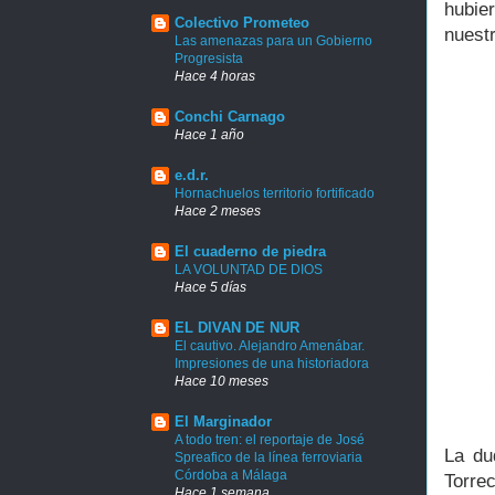
hubier
Colectivo Prometeo
nuestr
Las amenazas para un Gobierno
Progresista
Hace 4 horas
Conchi Carnago
Hace 1 año
e.d.r.
Hornachuelos territorio fortificado
Hace 2 meses
El cuaderno de piedra
LA VOLUNTAD DE DIOS
Hace 5 días
EL DIVAN DE NUR
El cautivo. Alejandro Amenábar.
Impresiones de una historiadora
Hace 10 meses
El Marginador
A todo tren: el reportaje de José
La du
Spreafico de la línea ferroviaria
Córdoba a Málaga
Torrec
Hace 1 semana