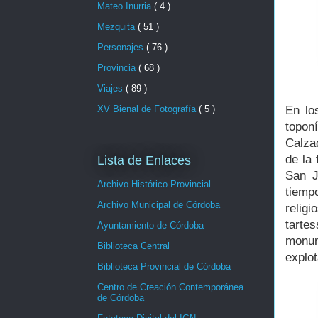
Mateo Inurria
( 4 )
Mezquita
( 51 )
Personajes
( 76 )
Provincia
( 68 )
Viajes
( 89 )
En lo
XV Bienal de Fotografía
( 5 )
toponí
Calza
de la 
Lista de Enlaces
San J
Archivo Histórico Provincial
tiemp
Archivo Municipal de Córdoba
relig
tarte
Ayuntamiento de Córdoba
monum
Biblioteca Central
explot
Biblioteca Provincial de Córdoba
Centro de Creación Contemporánea
de Córdoba