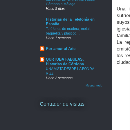
Córdoba a Málaga
Una i
Hace 5 días
sufri
Historias de la Telefonía en
suyos
España
igles
Teléfonos de madera, metal,
baquelita y plástico…
famil
Hace 1 semana
La re
omisió
Por amor al Arte
los re
QURTUBA FABULAS.
ciuda
Historias de Córdoba
UNA VISTA DESDE LA FONDA
RIZZI
Hace 2 semanas
Mostrar todo
Contador de visitas