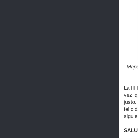
Mapa
La III
vez q
justo
felici
sigui
SALU