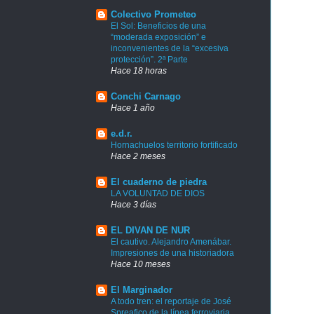
Colectivo Prometeo
El Sol: Beneficios de una
“moderada exposición” e
inconvenientes de la “excesiva
protección”. 2ª Parte
Hace 18 horas
Conchi Carnago
Hace 1 año
e.d.r.
Hornachuelos territorio fortificado
Hace 2 meses
El cuaderno de piedra
LA VOLUNTAD DE DIOS
Hace 3 días
EL DIVAN DE NUR
El cautivo. Alejandro Amenábar.
Impresiones de una historiadora
Hace 10 meses
El Marginador
A todo tren: el reportaje de José
Spreafico de la línea ferroviaria