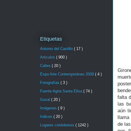
Etiquetas
Antonio del Castillo
( 17 )
Articulos
( 900 )
Calles
( 20 )
Giron
Expo Arte Contemporáneo 2009
( 4 )
muert
Fotografías
( 3 )
poste
bende
Fuente Agria Santa Elisa
( 74 )
falta 
Goval
( 20 )
las b
Imágenes
( 9 )
aún t
Indices
( 20 )
llama 
de la
Lugares cordobeses
( 1242 )
nos l