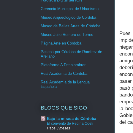
Fototeca Digital del IGN
Gerencia Municipal de Urbanismo
Museo Arqueológico de Córdoba
Museo de Bellas Artes de Córdoba
Pues 
Museo Julio Romero de Torres
impid
Página Arte en Córdoba
niegan
Paseos por Córdoba de Ramírez de
encon
Arellano
amigo
Plataforma A Desalambrar
deber
Real Academia de Córdoba
encon
pasar
Real Academia de la Lengua
Española
pasó 
bando
empez
BLOGS QUE SIGO
la bo
Gobie
Bajo la mirada de Córdoba
del ca
El convento de Regina Coeli
Hace 3 meses