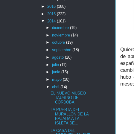
►
2016
(188)
►
2015
(222)
▼
2014
(161)
►
diciembre
(19)
►
noviembre
(14)
►
octubre
(19)
Quier
►
septiembre
(18)
de ab
►
agosto
(20)
españ
►
julio
(11)
cambi
►
junio
(15)
hubo 
►
mayo
(10)
meses
▼
abril
(14)
EL NUEVO MUSEO
TAURINO DE
CÓRDOBA
LA PUERTA DEL
MURALLÓN DE LA
BAJADA A LA
ISLETA DE...
LA CASA DEL