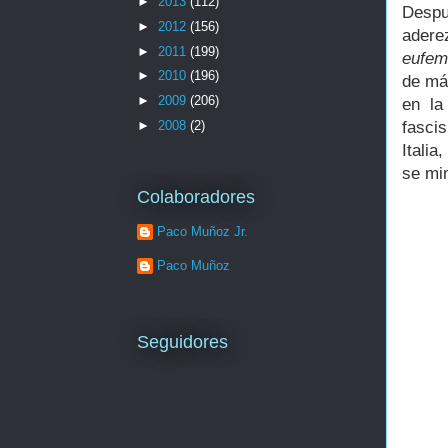
►
2013
(112)
Despu
►
2012
(156)
adere
►
2011
(199)
eufem
►
2010
(196)
de má
►
2009
(206)
en la
►
2008
(2)
fasci
Italia
se mim
Colaboradores
Paco Muñoz Jr.
Paco Muñoz
Seguidores