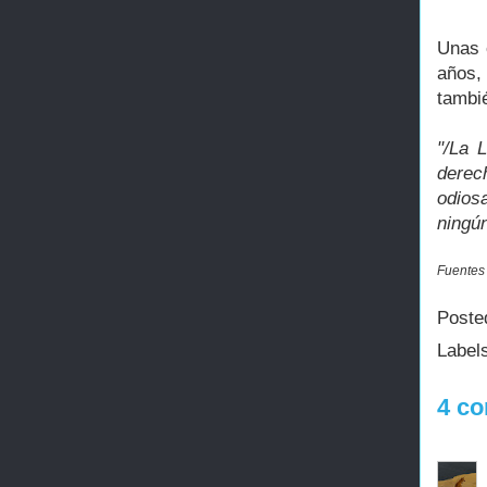
Unas 
años,
tambi
"/La 
derec
odiosa
ningún
Fuentes 
Poste
Label
4 co