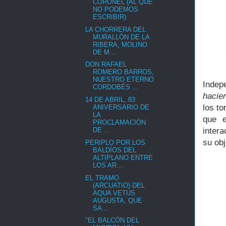
CORONEL (AL QUE
NO PODEMOS
ESCRIBIR)
LA CHORRERA DEL
MURALLÓN DE LA
RIBERA, MOLINO
DE M...
DON RAFAEL
ROMERO BARROS,
NUESTRO ETERNO
Indep
CORDOBÉS ...
hacie
14 DE ABRIL, 83
los to
ANIVERSARIO DE
LA
que e
PROCLAMACIÓN
inter
DE ...
su ob
PERIPLO POR LOS
BALDÍOS DEL
ALTIPLANO ENTRE
LOS AR...
EL TRAMO
(ARCUATIO) DEL
AQUA VETUS
AUGUSTA, QUE
SA...
"EL BALCÓN DEL