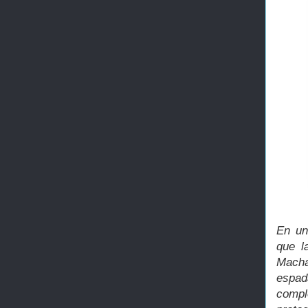
En un
que l
Macha
espad
compl