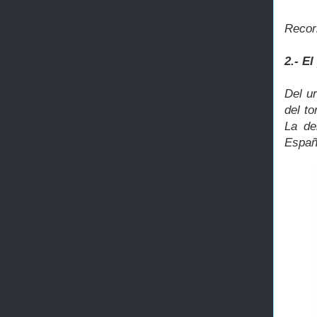
Recor
2.- El
Del ur
del to
La de
Españ