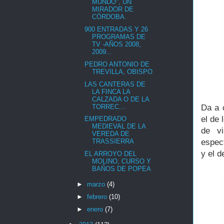
MUNDO", UN
MIRADOR DE
CÓRDOBA.
900 ENTRADAS Y 26
PROGRAMAS DE
TV -AÑOS 2008,
2009...
PEDRO ANTONIO DE
TREVILLA, OBISPO
LAS CANTERAS DE
LA FINCA LA
CALZADA O DE LA
TORREC...
Da a 
el de 
EMPEDRADO
MEDIEVAL DE LA
de vi
VEREDA DE
espec
TRASSIERRA
y el d
EL ARROYO DEL
MOLINO, CURSO Y
BAÑOS DE POPEA
►
marzo
(4)
►
febrero
(10)
►
enero
(7)