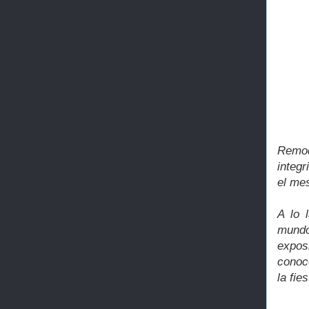
Remod
integr
el me
A lo 
mundo
expos
conoc
la fie