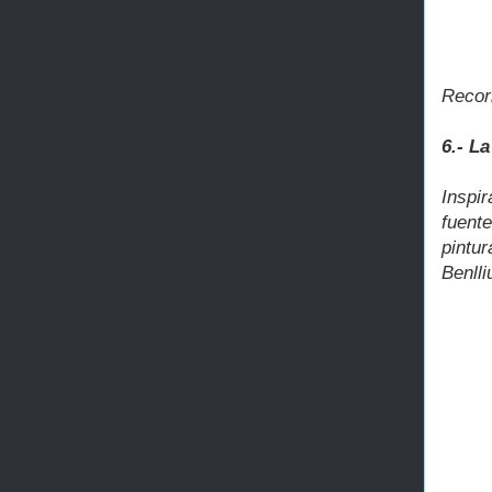
Recorr
6.- La
Inspi
fuent
pintur
Benlli