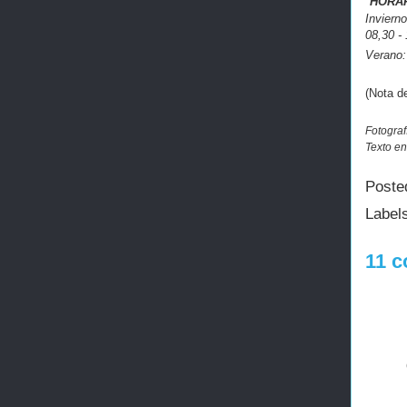
"
HORA
Inviern
08,30 - 
Verano:
(Nota d
Fotograf
Texto en
Poste
Label
11 c