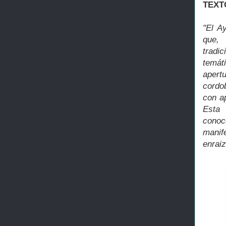
TEXT
"El A
que, 
tradi
temát
apert
cordo
con a
Esta 
cono
manife
enraiz