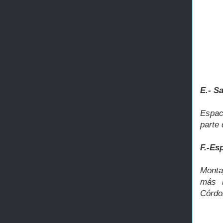
E.- S
Espac
parte
F.-Es
Monta
más r
Córdo