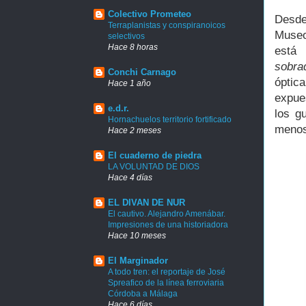
Colectivo Prometeo
Desde
Terraplanistas y conspiranoicos
Museo
selectivos
Hace 8 horas
está
sobra
Conchi Carnago
óptic
Hace 1 año
expue
e.d.r.
los g
Hornachuelos territorio fortificado
menos
Hace 2 meses
El cuaderno de piedra
LA VOLUNTAD DE DIOS
Hace 4 días
EL DIVAN DE NUR
El cautivo. Alejandro Amenábar.
Impresiones de una historiadora
Hace 10 meses
El Marginador
A todo tren: el reportaje de José
Spreafico de la línea ferroviaria
Córdoba a Málaga
Hace 6 días