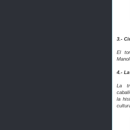
3.- C
El to
Manol
4.- L
La tr
caball
la his
cultu