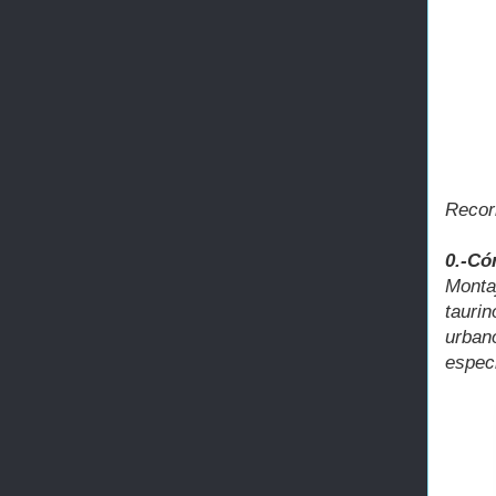
Recorr
0.-Có
Monta
tauri
urban
espec