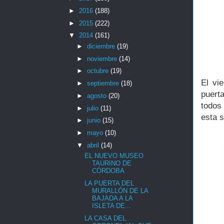
►
2016
(188)
►
2015
(222)
▼
2014
(161)
►
diciembre
(19)
►
noviembre
(14)
►
octubre
(19)
El vi
►
septiembre
(18)
puerta
►
agosto
(20)
todos 
►
julio
(11)
esta 
►
junio
(15)
►
mayo
(10)
▼
abril
(14)
EL NUEVO MUSEO
TAURINO DE
CÓRDOBA
LA PUERTA DEL
MURALLÓN DE LA
BAJADA A LA
ISLETA DE...
LA CASA DEL