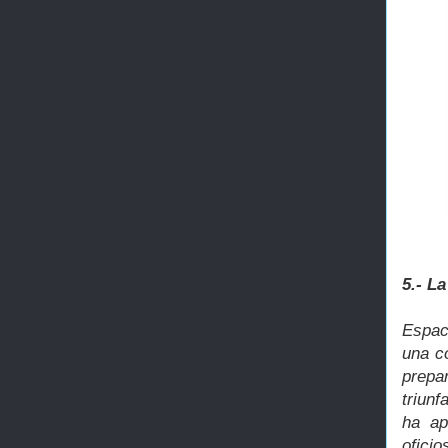
5.- L
Espac
una co
prepar
triunf
ha ap
ofici