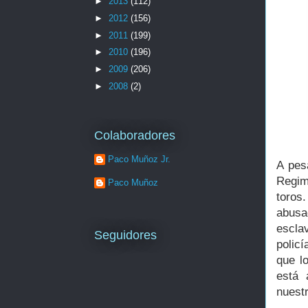
►
2013
(112)
►
2012
(156)
►
2011
(199)
►
2010
(196)
►
2009
(206)
►
2008
(2)
Colaboradores
Paco Muñoz Jr.
A pes
Regim
Paco Muñoz
toros
abusad
escla
Seguidores
polic
que l
está 
nuestr