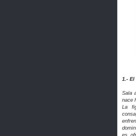
1.- El
Sala 
nace 
La fi
cons
enfre
domin
es, of