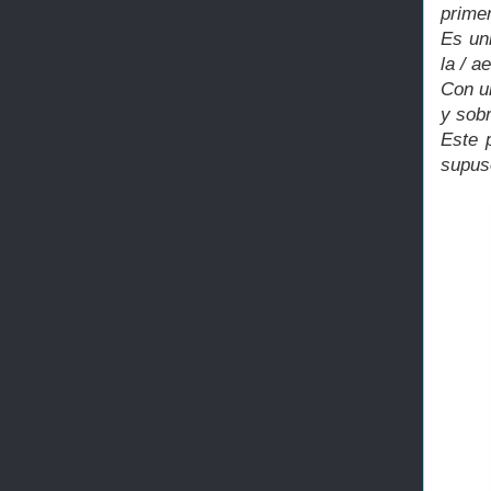
primer
Es un
la / a
Con u
y sob
Este 
supuso