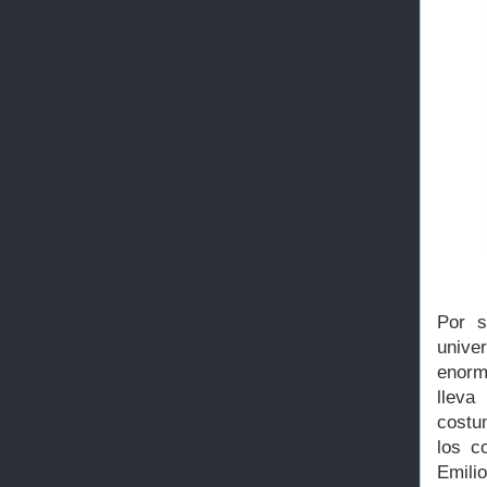
Por s
unive
enorm
lleva
costu
los c
Emili