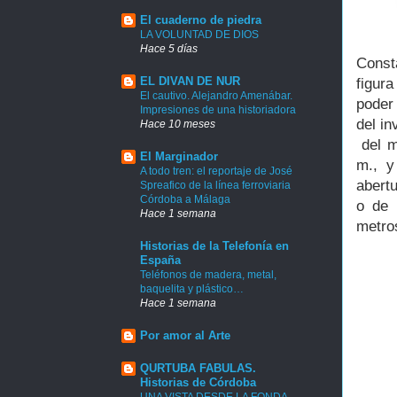
El cuaderno de piedra
LA VOLUNTAD DE DIOS
Hace 5 días
Consta
EL DIVAN DE NUR
figur
El cautivo. Alejandro Amenábar.
poder 
Impresiones de una historiadora
del in
Hace 10 meses
del m
El Marginador
m., y
A todo tren: el reportaje de José
abert
Spreafico de la línea ferroviaria
Córdoba a Málaga
o de 
Hace 1 semana
metro
Historias de la Telefonía en
España
Teléfonos de madera, metal,
baquelita y plástico…
Hace 1 semana
Por amor al Arte
QURTUBA FABULAS.
Historias de Córdoba