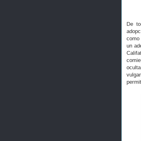
De to
adopc
como D
un ad
Calif
comie
ocult
vulgar
permi