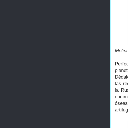
Molino
Perfec
planet
Dédal
las re
la Ru
encim
óseas
artilu