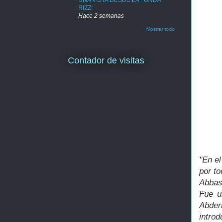
UNA VISTA DESDE LA FONDA
RIZZI
Hace 2 semanas
Mostrar todo
Contador de visitas
"En el
por to
Abbas
Fue u
Abder
introd