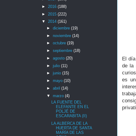
►
2016
(188)
►
2015
(222)
▼
2014
(161)
►
diciembre
(19)
►
noviembre
(14)
►
octubre
(19)
►
septiembre
(18)
►
agosto
(20)
El dí
de la
►
julio
(11)
curio
►
junio
(15)
es un
►
mayo
(10)
inter
►
abril
(14)
traba
▼
marzo
(4)
consi
LA FUENTE DEL
ELEFANTE EN EL
privat
POLJÉ DE
ESCARABITA (II)
LA ALBERCA DE LA
HUERTA DE SANTA
MARÍA DE LAS