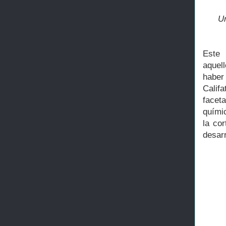
Un
Este
aquel
haber
Calif
facet
químic
la co
desarr