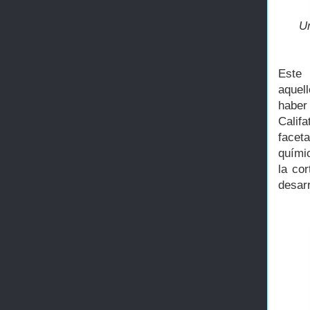
Un
Este
aquel
haber
Calif
facet
químic
la co
desarr