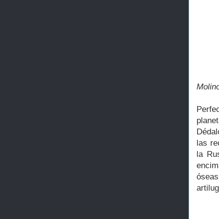
Molino
Perfec
planet
Dédal
las re
la Ru
encim
óseas
artilu