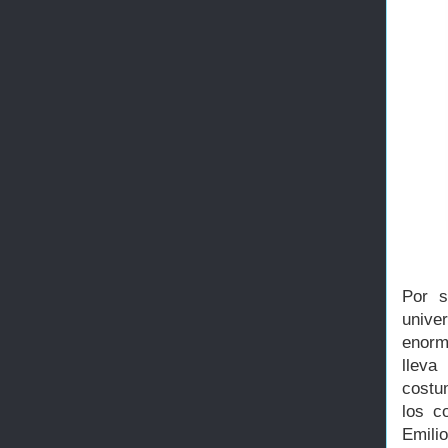
Por s
unive
enorm
lleva
costu
los c
Emili