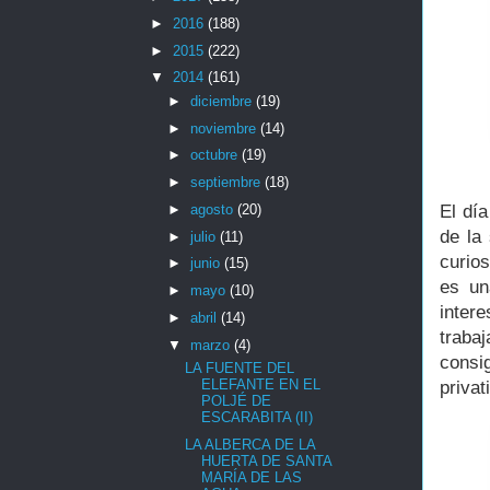
►
2016
(188)
►
2015
(222)
▼
2014
(161)
►
diciembre
(19)
►
noviembre
(14)
►
octubre
(19)
►
septiembre
(18)
►
agosto
(20)
El dí
de la
►
julio
(11)
curio
►
junio
(15)
es un
►
mayo
(10)
inter
►
abril
(14)
traba
▼
marzo
(4)
consi
LA FUENTE DEL
ELEFANTE EN EL
privat
POLJÉ DE
ESCARABITA (II)
LA ALBERCA DE LA
HUERTA DE SANTA
MARÍA DE LAS