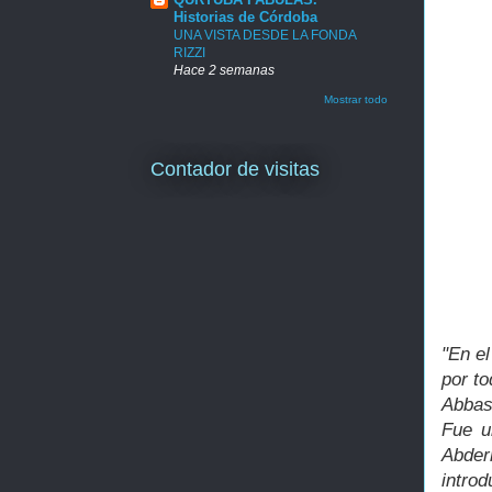
Historias de Córdoba
UNA VISTA DESDE LA FONDA
RIZZI
Hace 2 semanas
Mostrar todo
Contador de visitas
"En el
por to
Abbas
Fue u
Abder
introd