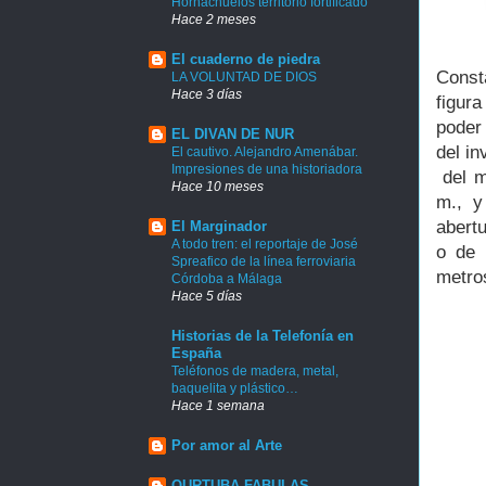
Hornachuelos territorio fortificado
Hace 2 meses
El cuaderno de piedra
Consta
LA VOLUNTAD DE DIOS
Hace 3 días
figur
poder 
EL DIVAN DE NUR
del in
El cautivo. Alejandro Amenábar.
Impresiones de una historiadora
del m
Hace 10 meses
m., y
abert
El Marginador
A todo tren: el reportaje de José
o de 
Spreafico de la línea ferroviaria
metro
Córdoba a Málaga
Hace 5 días
Historias de la Telefonía en
España
Teléfonos de madera, metal,
baquelita y plástico…
Hace 1 semana
Por amor al Arte
QURTUBA FABULAS.