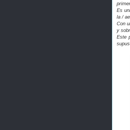
primer
Es un
la / a
Con u
y sob
Este 
supuso