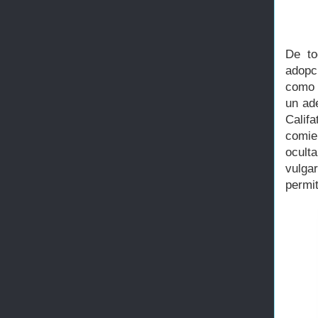
De to
adopc
como D
un ad
Calif
comie
ocult
vulgar
permi