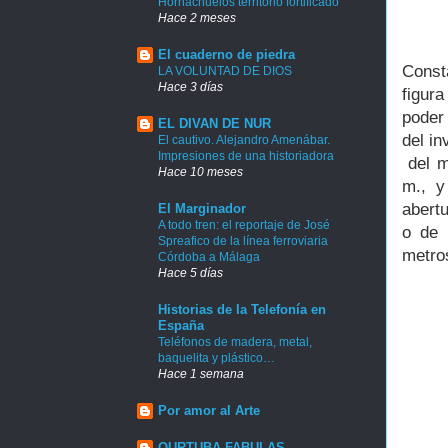
Hornachuelos territorio fortificado
Hace 2 meses
El cuaderno de piedra
Consta
LA VOLUNTAD DE DIOS
Hace 3 días
figur
poder 
EL DIVAN DE NUR
del in
El cautivo. Alejandro Amenábar.
Impresiones de una historiadora
del m
Hace 10 meses
m., y
abert
El Marginador
A todo tren: el reportaje de José
o de 
Spreafico de la línea ferroviaria
metro
Córdoba a Málaga
Hace 5 días
Historias de la Telefonía en
España
Teléfonos de madera, metal,
baquelita y plástico…
Hace 1 semana
Por amor al Arte
QURTUBA FABULAS.