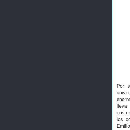
Por s
unive
enorm
lleva
costu
los c
Emili