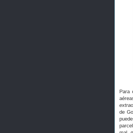
Para 
aérea
extra
de Go
puede
parce
mal, 