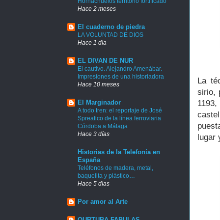
Hornachuelos territorio fortificado
Hace 2 meses
El cuaderno de piedra
LA VOLUNTAD DE DIOS
Hace 1 día
EL DIVAN DE NUR
El cautivo. Alejandro Amenábar.
Impresiones de una historiadora
La té
Hace 10 meses
sirio
1193,
El Marginador
A todo tren: el reportaje de José
caste
Spreafico de la línea ferroviaria
puest
Córdoba a Málaga
Hace 3 días
lugar 
Historias de la Telefonía en
España
Teléfonos de madera, metal,
baquelita y plástico…
Hace 5 días
Por amor al Arte
QURTUBA FABULAS.