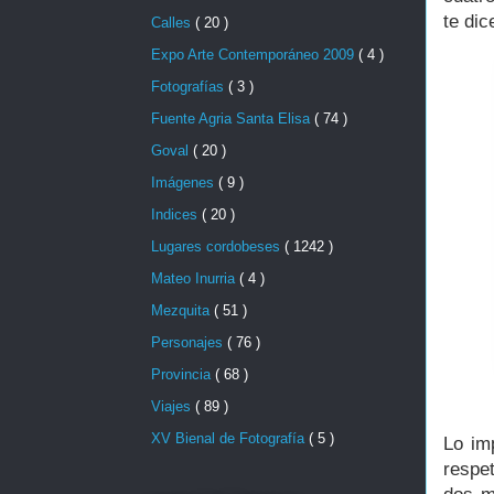
te di
Calles
( 20 )
Expo Arte Contemporáneo 2009
( 4 )
Fotografías
( 3 )
Fuente Agria Santa Elisa
( 74 )
Goval
( 20 )
Imágenes
( 9 )
Indices
( 20 )
Lugares cordobeses
( 1242 )
Mateo Inurria
( 4 )
Mezquita
( 51 )
Personajes
( 76 )
Provincia
( 68 )
Viajes
( 89 )
XV Bienal de Fotografía
( 5 )
Lo im
respe