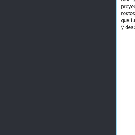
proye
resto
que fu
y des