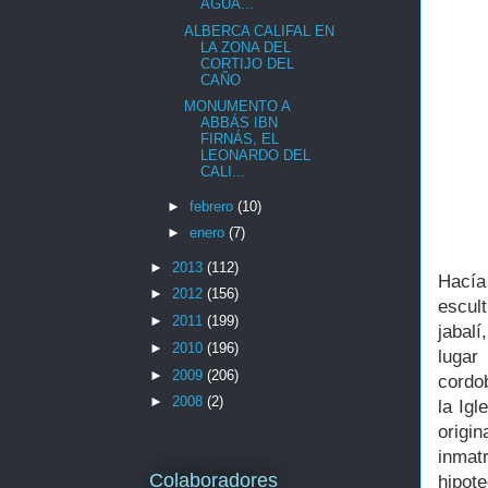
AGUA...
ALBERCA CALIFAL EN
LA ZONA DEL
CORTIJO DEL
CAÑO
MONUMENTO A
ABBÁS IBN
FIRNÁS, EL
LEONARDO DEL
CALI...
►
febrero
(10)
►
enero
(7)
►
2013
(112)
Hacía
►
2012
(156)
escul
►
2011
(199)
jabal
►
2010
(196)
lugar
►
2009
(206)
cordo
►
2008
(2)
la Ig
origi
inmat
Colaboradores
hipote