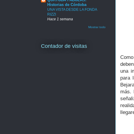
Historias de Córdoba
UNA VISTA DESDE LA FONDA
RIZZI
Hace 1 semana
Mostrar todo
Contador de visitas
Como 
deben 
una i
para 
Bejar
más. 
señal
reali
llegar