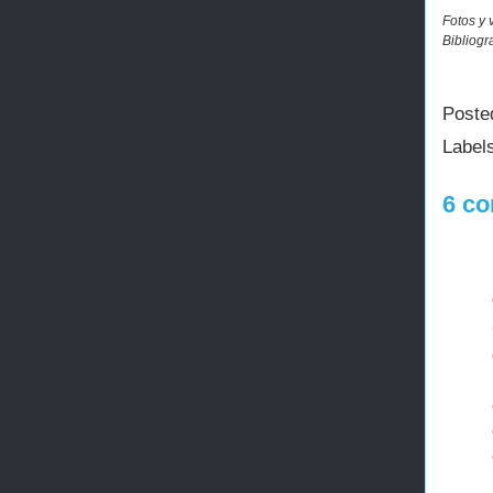
Fotos y 
Bibliogr
Poste
Label
6 co