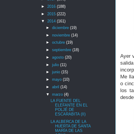
►
2016
(188)
►
2015
(222)
▼
2014
(161)
►
diciembre
(19)
►
noviembre
(14)
►
octubre
(19)
►
septiembre
(18)
Ayer v
►
agosto
(20)
salida
►
julio
(11)
incorp
►
junio
(15)
Me ll
►
mayo
(10)
o cin
►
abril
(14)
los t
▼
marzo
(4)
desde
LA FUENTE DEL
ELEFANTE EN EL
POLJÉ DE
ESCARABITA (II)
LA ALBERCA DE LA
HUERTA DE SANTA
MARÍA DE LAS