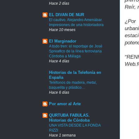
Hace 2 días
Reír, 
EL DIVAN DE NUR
El cautivo. Alejandro Amenábar.
¿Por
Impresiones de una historiadora
urban
Hace 10 meses
estac
El Marginador
potenc
A todo tren: el reportaje de José
Spreafico de la línea ferroviaria
Córdoba a Málaga
“RENF
Hace 4 días
Web.fo
Historias de la Telefonía en
España
Teléfonos de madera, metal,
baquelita y plástico…
Hace 6 días
Por amor al Arte
QURTUBA FABULAS.
Historias de Córdoba
UNA VISTA DESDE LA FONDA
RIZZI
Hace 1 semana