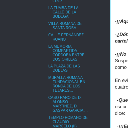
CRUZ
LA TUMBA DE LA
CALLE DE LA
BODEGA
-¡¡Aq
VILLA ROMANA DE
SANTA ROSA
-¿Dón
CALLE FERNÁNDEZ
RUANO
cartel
LA MEMORIA
COMPARTIDA.
-¡¡No
CÓRDOBA ENTRE
DOS ORILLAS.
Sospe
LA PLAZA DE LAS
como 
DOBLAS
MURALLA ROMANA
En ev
FUNDACIONAL EN
RONDA DE LOS
cuatro
TEJARES...
CASO RARO DE D.
-Que
ALONSO
MARTÍNEZ, D.
escuc
GASPAR GARCIA ...
dice:
TEMPLO ROMANO DE
CLAUDIO
-¡¡¡E
MARCELO (II)