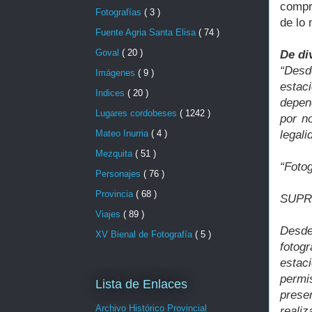
compr
Fotografías
( 3 )
de lo 
Fuente Agria Santa Elisa
( 74 )
Goval
( 20 )
De di
“Desd
Imágenes
( 9 )
estac
Indices
( 20 )
depend
Lugares cordobeses
( 1242 )
por n
legal
Mateo Inurria
( 4 )
Mezquita
( 51 )
“Fotog
Personajes
( 76 )
Provincia
( 68 )
SUPR
Viajes
( 89 )
Desde
XV Bienal de Fotografía
( 5 )
fotog
estac
permi
Lista de Enlaces
prese
Archivo Histórico Provincial
realiz