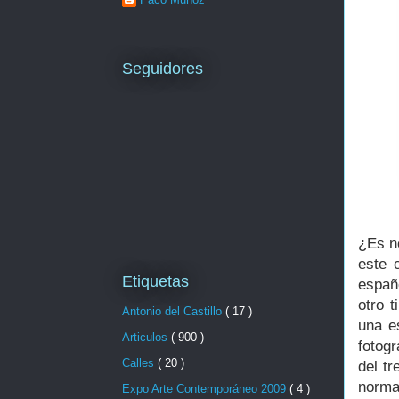
Seguidores
¿Es n
este 
Etiquetas
españ
otro 
Antonio del Castillo
( 17 )
una e
Articulos
( 900 )
fotogr
Calles
( 20 )
del t
norma
Expo Arte Contemporáneo 2009
( 4 )