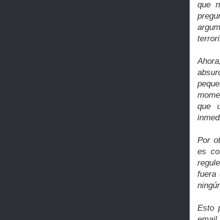
que n
preg
argum
terror
Ahora,
absur
peque
moment
que u
inmedi
Por o
es co
regule
fuera
ningú
Esto 
email