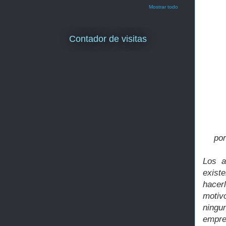
Mostrar todo
Contador de visitas
por
Los a
exist
hacer
motiv
ningu
empre