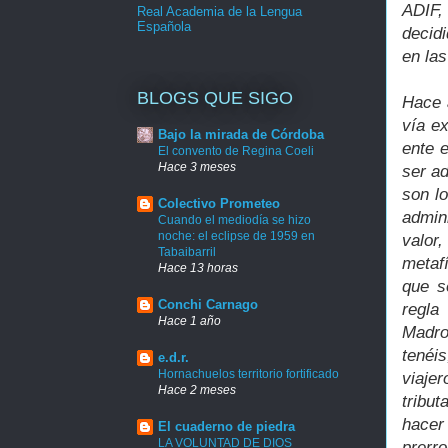
ADIF,
Real Academia de la Lengua
Española
decid
en la
BLOGS QUE SIGO
Hace a
vía ex
Bajo la mirada de Córdoba
ente 
El convento de Regina Coeli
Hace 3 meses
ser ad
son l
Colectivo Prometeo
admin
Cuando el mediodía se hizo
noche: el eclipse de 1959 en
valor
Tabaibarril
metafí
Hace 13 horas
que s
Conchi Carnago
regla
Hace 1 año
Madro
tenéi
e.d.r.
Hornachuelos territorio fortificado
viaje
Hace 2 meses
tribu
hacer
El cuaderno de piedra
LA VOLUNTAD DE DIOS
prerr