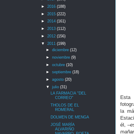
►
2016
(188)
►
2015
(222)
►
2014
(161)
►
2013
(112)
►
2012
(156)
▼
2011
(199)
►
diciembre
(12)
►
noviembre
(9)
►
octubre
(10)
►
septiembre
(18)
►
agosto
(20)
▼
julio
(31)
LA FARMACIA "DEL
Esta 
CORREO"
fotog
THOLOS DE EL
ROMERAL
la má
DOLMEN DE MENGA
Estaci
él,
–e
JOSÉ MARÍA
ALVARIÑO
mañan
NAVARRO, POETA.