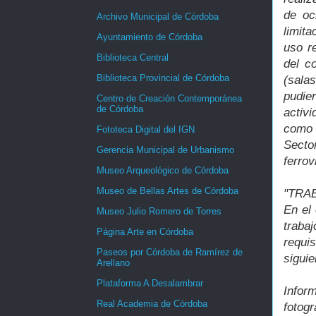
de oc
Archivo Municipal de Córdoba
limita
Ayuntamiento de Córdoba
uso r
Biblioteca Central
del c
Biblioteca Provincial de Córdoba
(sala
pudier
Centro de Creación Contemporánea
de Córdoba
activi
como 
Fototeca Digital del IGN
Sector
Gerencia Municipal de Urbanismo
ferrov
Museo Arqueológico de Córdoba
Museo de Bellas Artes de Córdoba
"TRA
En el
Museo Julio Romero de Torres
traba
Página Arte en Córdoba
requi
Paseos por Córdoba de Ramírez de
siguie
Arellano
Plataforma A Desalambrar
Infor
Real Academia de Córdoba
fotogr