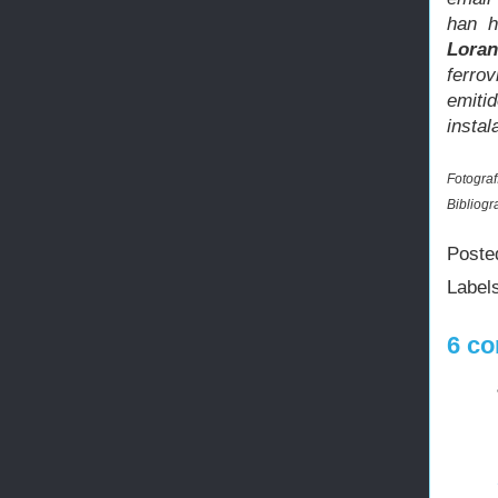
han h
Loran
ferro
emiti
instal
Fotograf
Bibliogr
Poste
Label
6 co