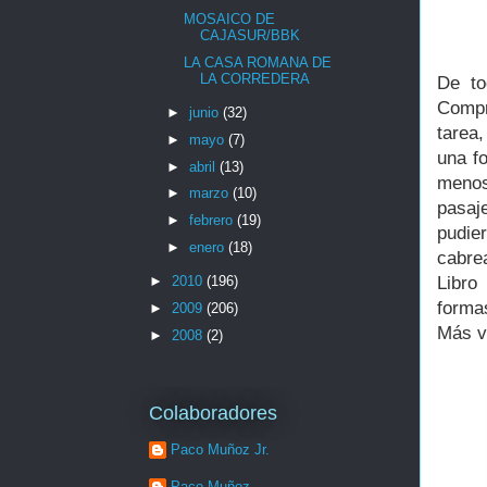
MOSAICO DE
CAJASUR/BBK
LA CASA ROMANA DE
LA CORREDERA
De to
Compr
►
junio
(32)
tarea
►
mayo
(7)
una fo
►
abril
(13)
menos
►
marzo
(10)
pasaj
►
febrero
(19)
pudie
►
enero
(18)
cabr
Libro
►
2010
(196)
formas
►
2009
(206)
Más va
►
2008
(2)
Colaboradores
Paco Muñoz Jr.
Paco Muñoz