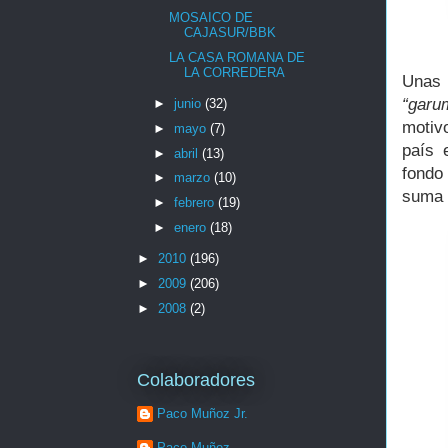
MOSAICO DE
CAJASUR/BBK
LA CASA ROMANA DE
LA CORREDERA
Unas 
“garu
►
junio
(32)
motiv
►
mayo
(7)
país 
►
abril
(13)
fondo
►
marzo
(10)
suma 
►
febrero
(19)
►
enero
(18)
►
2010
(196)
►
2009
(206)
►
2008
(2)
Colaboradores
Paco Muñoz Jr.
Paco Muñoz