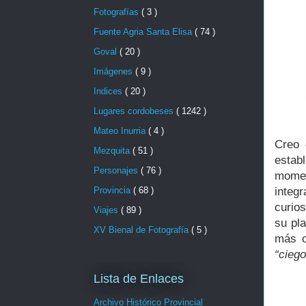
Fotografías
( 3 )
Fuente Agria Santa Elisa
( 74 )
Goval
( 20 )
Imágenes
( 9 )
Indices
( 20 )
Lugares cordobeses
( 1242 )
Mateo Inurria
( 4 )
Creo 
Mezquita
( 51 )
estab
Personajes
( 76 )
momen
integ
Provincia
( 68 )
curios
Viajes
( 89 )
su pla
XV Bienal de Fotografía
( 5 )
más c
“ciego
Lista de Enlaces
Archivo Histórico Provincial