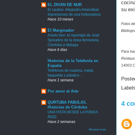
cocina
EL DIVAN DE NUR
su exi
El cautivo. Alejandro Amenábar.
Impresiones de una historiadora
Hace 10 meses
Fotos de
El Marginador
Bibliogr
A todo tren: el reportaje de José
Spreafico de la línea ferroviaria
Córdoba a Málaga
Hace 6 días
Para hac
Restaur
Historias de la Telefonía en
España
14003 C
Teléfonos de madera, metal,
baquelita y plástico…
Poste
Hace 1 semana
Label
Por amor al Arte
4 co
QURTUBA FABULAS.
Historias de Córdoba
UNA VISTA DESDE LA FONDA
RIZZI
Hace 2 semanas
Mostrar todo