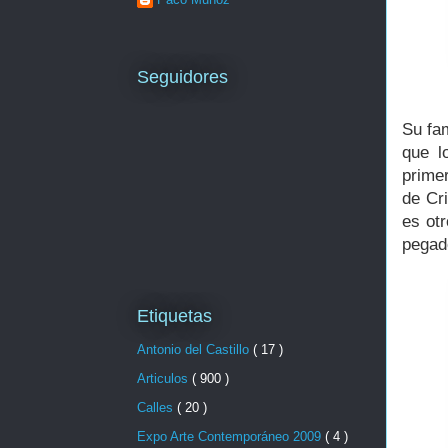
Seguidores
Su fa
que l
prime
de Cr
es ot
pegad
Etiquetas
Antonio del Castillo
( 17 )
Articulos
( 900 )
Calles
( 20 )
Expo Arte Contemporáneo 2009
( 4 )