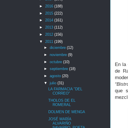
►
2016
(188)
►
2015
(222)
►
2014
(161)
►
2013
(112)
►
2012
(156)
▼
2011
(199)
►
diciembre
(12)
►
noviembre
(9)
►
octubre
(10)
En la
►
septiembre
(18)
de Ra
►
agosto
(20)
mode
▼
julio
(31)
“Bist
LA FARMACIA "DEL
que s
CORREO"
mezcla
THOLOS DE EL
ROMERAL
DOLMEN DE MENGA
JOSÉ MARÍA
ALVARIÑO
NAVARRO, POETA.