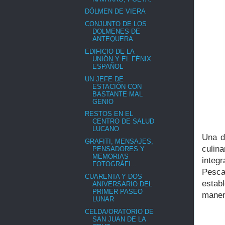
DÓLMEN DE VIERA
CONJUNTO DE LOS
DOLMENES DE
ANTEQUERA
EDIFICIO DE LA
UNIÓN Y EL FÉNIX
ESPAÑOL
UN JEFE DE
ESTACIÓN CON
BASTANTE MAL
GENIO
RESTOS EN EL
CENTRO DE SALUD
LUCANO
Una d
GRAFITI, MENSAJES,
culin
PENSADORES Y
MEMORIAS
integ
FOTOGRÁFI...
Pesc
CUARENTA Y DOS
estab
ANIVERSARIO DEL
PRIMER PASEO
manera
LUNAR
CELDA/ORATORIO DE
SAN JUAN DE LA