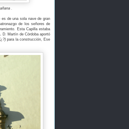
añana .
-
es de una sola nave de gran
patronazgo de los señores de
ramiento. Esta Capilla estaba
a. D. Martín de Córdoba aportó
(¿?)
para la construcción, Ese