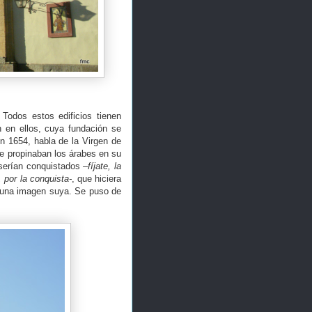
 Todos estos edificios tienen
n en ellos, cuya fundación se
n 1654, habla de la Virgen de
le propinaban los árabes en su
o serían conquistados
–fíjate, la
 por la conquista-
, que hiciera
ía una imagen suya. Se puso de