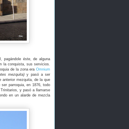
I, pagándole éste, de alguna
 la conquista, sus servicios.
roquia de la zona era
Omnium
ntes mezquita)
y pasó a ser
 anterior mezquita, de la que
ser parroquia, en 1876, todo
Trinitarios, y pasó a llamarse
iendo en un alarde de mezcla