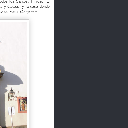
odos los Santos, Trinidad, El
s y Oficios-
y la casa donde
ez de Feria
-Campanas-.