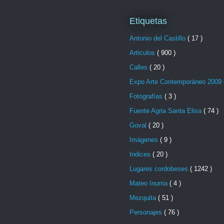
Etiquetas
Antonio del Castillo
( 17 )
Articulos
( 900 )
Calles
( 20 )
Expo Arte Contemporáneo 2009
Fotografías
( 3 )
Fuente Agria Santa Elisa
( 74 )
Goval
( 20 )
Imágenes
( 9 )
Indices
( 20 )
Lugares cordobeses
( 1242 )
Mateo Inurria
( 4 )
Mezquita
( 51 )
Personajes
( 76 )