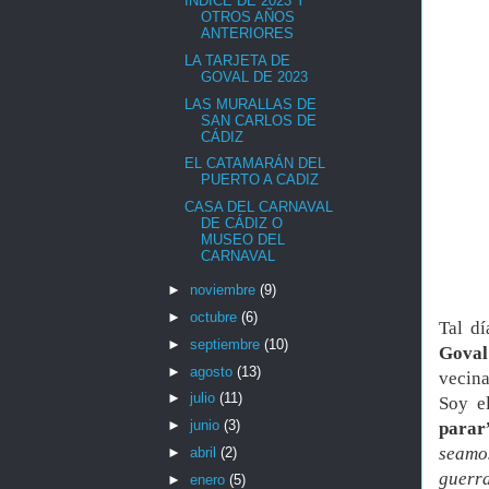
ÍNDICE DE 2023 Y
OTROS AÑOS
ANTERIORES
LA TARJETA DE
GOVAL DE 2023
LAS MURALLAS DE
SAN CARLOS DE
CÁDIZ
EL CATAMARÁN DEL
PUERTO A CADIZ
CASA DEL CARNAVAL
DE CÁDIZ O
MUSEO DEL
CARNAVAL
►
noviembre
(9)
►
octubre
(6)
Tal d
►
septiembre
(10)
Goval
►
agosto
(13)
vecina
►
julio
(11)
Soy e
►
junio
(3)
parar
seamos
►
abril
(2)
guerr
►
enero
(5)