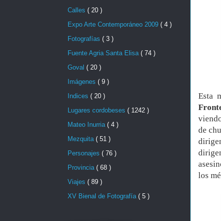
Calles
( 20 )
Expo Arte Contemporáneo 2009
( 4 )
Fotografías
( 3 )
Fuente Agria Santa Elisa
( 74 )
Goval
( 20 )
Imágenes
( 9 )
Esta 
Indices
( 20 )
Front
Lugares cordobeses
( 1242 )
viendo
Mateo Inurria
( 4 )
de chu
Mezquita
( 51 )
dirige
dirige
Personajes
( 76 )
asesin
Provincia
( 68 )
los mé
Viajes
( 89 )
XV Bienal de Fotografía
( 5 )