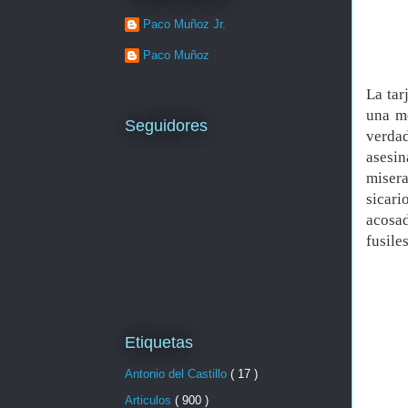
Paco Muñoz Jr.
Paco Muñoz
La tar
una m
Seguidores
verda
asesin
miser
sicari
acosad
fusile
Etiquetas
Antonio del Castillo
( 17 )
Articulos
( 900 )