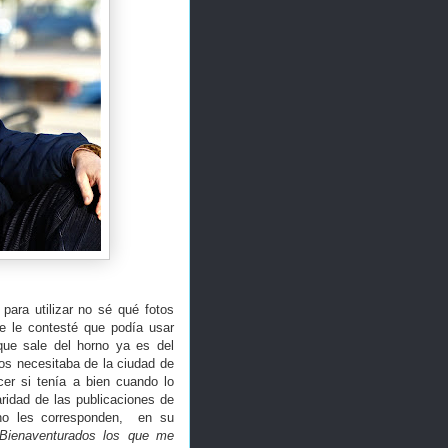
para utilizar no sé qué fotos
e le contesté que podía usar
que sale del horno ya es del
los necesitaba de la ciudad de
er si tenía a bien cuando lo
aridad de las publicaciones de
n no les corresponden, en su
"Bienaventurados los que me