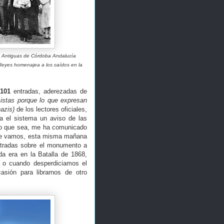
s Antiguas de Córdoba Andalucía
Reyes homenajea a los caídos en la
101
entradas, aderezadas de
scistas porque lo que expresan
azis)
de los lectores oficiales,
a el sistema un aviso de las
 lo que sea, me ha comunicado
 que vamos, esta misma mañana
entradas sobre el monumento a
da era en la Batalla de 1868,
o cuando desperdiciamos el
asión para librarnos de otro