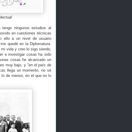
electual
 tengo ningunos estudios al
movido en cuestiones técnicas
do ello a un nivel de usuario
 me quedé en la Diplomatura.
mi vida y creo lo sigo siendo,
er e investigar cosas ha sido
lgunas cosas he alcanzado un
l es muy bajo, y
"en el país de
cas llega un momento, no sé
es lo de menos, en el que no lo