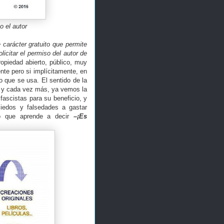
 el autor
carácter gratuito que permite
licitar el permiso del autor de
opiedad abierto, público, muy
te pero si implícitamente, en
o que se usa. El sentido de la
d y cada vez más, ya vemos la
fascistas para su beneficio, y
miedos y falsedades a gastar
ro que aprende a decir
–¡Es