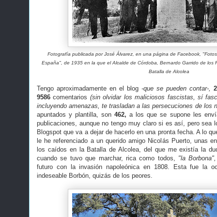
Fotografía publicada por José Álvarez, en una página de Facebook,
"Foto
España", de 1935 en la que el Alcalde de Córdoba,
Bernardo Garrido de los 
Batalla de Alcolea
Tengo aproximadamente en el blog
-que se pueden contar-,
2
9586
comentarios
(sin olvidar los maliciosos fascistas, sí fa
incluyendo amenazas, te trasladan a las persecuciones de los n
apuntados y plantilla, son
462,
a los que se supone les enví
publicaciones, aunque no tengo muy claro si es así, pero sea
Blogspot que va a dejar de hacerlo en una pronta fecha. A lo
le he referenciado a un querido amigo Nicolás Puerto, unas 
los caídos en la Batalla de Alcolea, del que me existía la du
cuando se tuvo que marchar, rica como todos,
"la Borbona",
futuro con la invasión napoleónica en 1808. Esta fue la oc
indeseable Borbón, quizás de los peores.