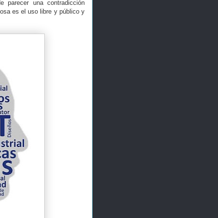
 parecer una contradicción
sa es el uso libre y público y