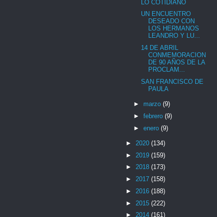
LO COTIDIANO
UN ENCUENTRO
DESEADO CON
LOS HERMANOS
LEANDRO Y LU...
14 DE ABRIL
CONMEMORACION
DE 90 AÑOS DE LA
PROCLAM...
SAN FRANCISCO DE
PAULA
►
marzo
(9)
►
febrero
(9)
►
enero
(9)
►
2020
(134)
►
2019
(159)
►
2018
(173)
►
2017
(158)
►
2016
(188)
►
2015
(222)
►
2014
(161)