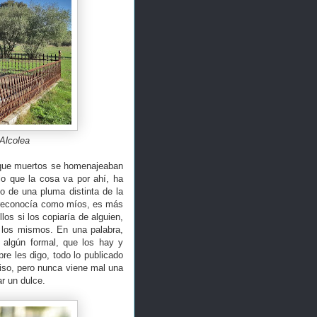
Alcolea
 y que muertos se homenajeaban
lo que la cosa va por ahí, ha
 de una pluma distinta de la
s reconocía como míos, es más
os si los copiaría de alguien,
 los mismos. En una palabra,
algún formal, que los hay y
re les digo, todo lo publicado
iso, pero nunca viene mal una
ar un dulce.