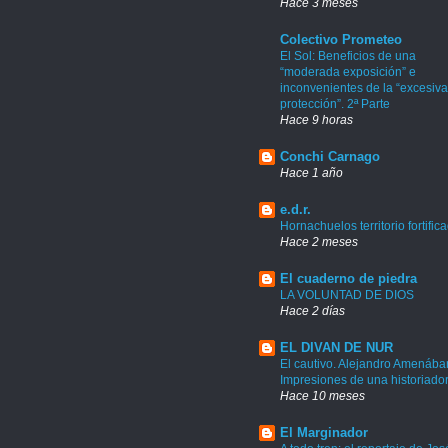
Hace 3 meses
Colectivo Prometeo
El Sol: Beneficios de una
“moderada exposición” e
inconvenientes de la “excesiva
protección”. 2ª Parte
Hace 9 horas
Conchi Carnago
Hace 1 año
e.d.r.
Hornachuelos territorio fortific
Hace 2 meses
El cuaderno de piedra
LA VOLUNTAD DE DIOS
Hace 2 días
EL DIVAN DE NUR
El cautivo. Alejandro Amenábar
Impresiones de una historiado
Hace 10 meses
El Marginador