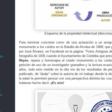
Esquema de la propiedad intelectual (descono
Para terminar concretar como de una aclaración a un ami
monumento a los caídos en la Batalla de Alcolea de 1868; que p
por José Álvarez, en Facebook en la página:
"Fotos Antiguas d
fotografía de 1935 cuando el Ayuntamiento de Córdoba que pres
ado
Reyes
, repara y homenajea el citado monumento a los caído
petición de uso de un investigador granadino y la lectura ocas
años, todo esto metido en la olla me da los resultados de pe
publicado, de
“dudar”
sobre la autoría de mí trabajo desde la d
la edad te permiten pensar con una perspectiva distinta las cosa
hubieran hecho decir
-¡Es mío!
.
ra