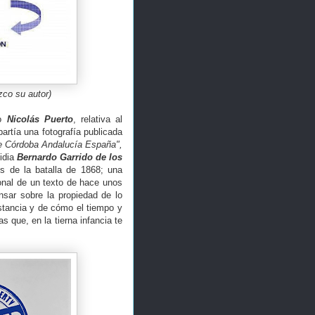
zco su autor)
go
Nicolás Puerto
, relativa al
artía una fotografía publicada
e Córdoba Andalucía España",
idia
Bernardo Garrido de los
s de la batalla de 1868; una
ional de un texto de hace unos
nsar sobre la propiedad de lo
istancia y de cómo el tiempo y
s que, en la tierna infancia te