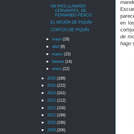
mande
UN PAÍS LLAMADO
Escue
CERVANTES, DE
FERNANDO PENCO
parec
en lo
EL MOJÓN DE PIQUÍN
corti
CORTIJO DE PIQUÍN
de mo
►
mayo
(18)
hago 
►
abril
(8)
►
marzo
(15)
►
febrero
(14)
►
enero
(12)
►
2016
(188)
►
2015
(222)
►
2014
(161)
►
2013
(112)
►
2012
(156)
►
2011
(199)
►
2010
(196)
►
2009
(206)