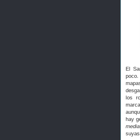
El Sa
poco.
mapas
desga
los r
marca
aunqu
hay g
medi
suyas