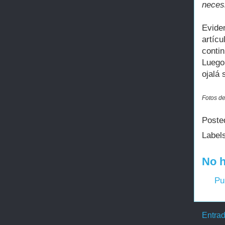
necesi
Evide
artícu
conti
Luego
ojalá 
Fotos de
Poste
Label
No h
Pu
Entrad