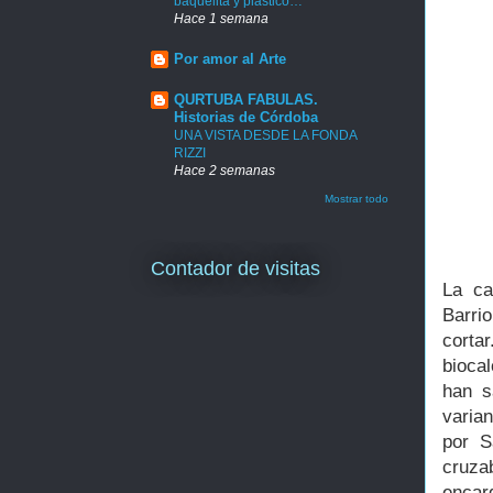
baquelita y plástico…
Hace 1 semana
Por amor al Arte
QURTUBA FABULAS.
Historias de Córdoba
UNA VISTA DESDE LA FONDA
RIZZI
Hace 2 semanas
Mostrar todo
Contador de visitas
La ca
Barri
corta
bioca
han s
varia
por S
cruza
enca