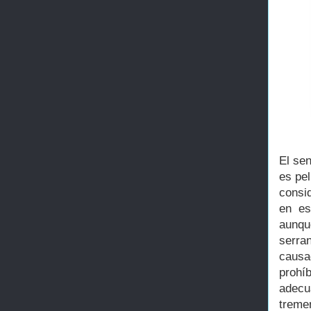
El sen
es pe
consid
en es
aunqu
serra
causa
prohí
adecua
treme