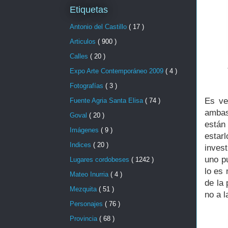
Etiquetas
Antonio del Castillo
( 17 )
Articulos
( 900 )
Calles
( 20 )
Expo Arte Contemporáneo 2009
( 4 )
Fotografías
( 3 )
Es ve
Fuente Agria Santa Elisa
( 74 )
ambas
Goval
( 20 )
están
Imágenes
( 9 )
estar
Indices
( 20 )
inves
uno p
Lugares cordobeses
( 1242 )
lo es 
Mateo Inurria
( 4 )
de la 
Mezquita
( 51 )
no a l
Personajes
( 76 )
Provincia
( 68 )