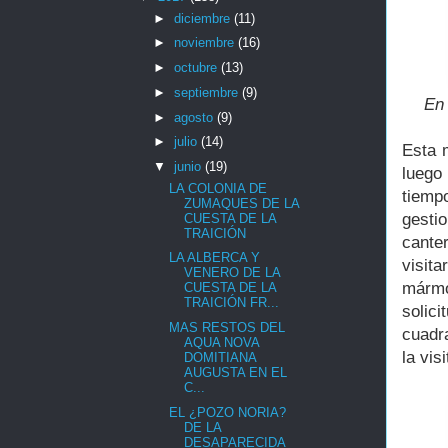
►
diciembre
(11)
►
noviembre
(16)
►
octubre
(13)
►
septiembre
(9)
En 
►
agosto
(9)
►
julio
(14)
Esta 
▼
junio
(19)
luego
LA COLONIA DE
tiemp
ZUMAQUES DE LA
gesti
CUESTA DE LA
TRAICIÓN
cante
LA ALBERCA Y
visit
VENERO DE LA
mármo
CUESTA DE LA
TRAICIÓN FR...
solic
MAS RESTOS DEL
cuadr
AQUA NOVA
la vis
DOMITIANA
AUGUSTA EN EL
C...
EL ¿POZO NORIA?
DE LA
DESAPARECIDA