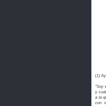
(1) Ay
"Soy e
y cua
a la 
con n