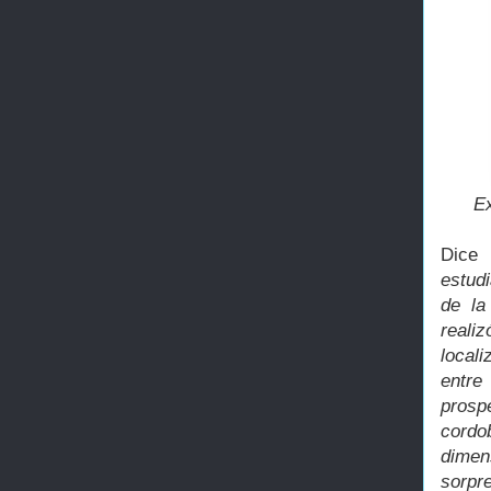
Ex
Dice 
estud
de la
reali
local
entre
prosp
cordo
dimen
sorpr