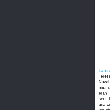
La cr
Teres
Naval
misma
eran 
senti
una co