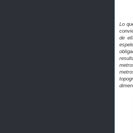
Lo que
convie
de el
espel
oblig
resul
metro
metro
topog
dimen