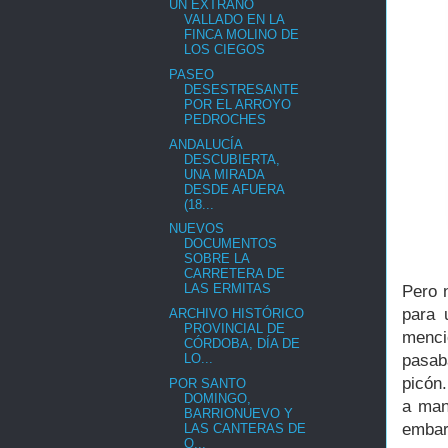
UN EXTRAÑO
VALLADO EN LA
FINCA MOLINO DE
LOS CIEGOS
PASEO
DESESTRESANTE
POR EL ARROYO
PEDROCHES
ANDALUCÍA
DESCUBIERTA,
UNA MIRADA
DESDE AFUERA
(18...
NUEVOS
DOCUMENTOS
SOBRE LA
CARRETERA DE
LAS ERMITAS
Pero 
para 
ARCHIVO HISTÓRICO
PROVINCIAL DE
menci
CÓRDOBA, DÍA DE
pasab
LO...
picón
POR SANTO
DOMINGO,
a man
BARRIONUEVO Y
embar
LAS CANTERAS DE
O...