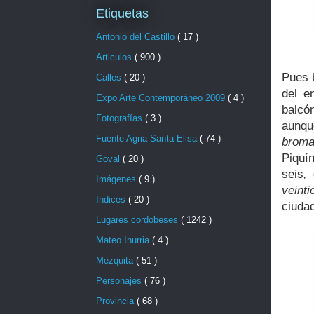
Etiquetas
Antonio del Castillo
( 17 )
Articulos
( 900 )
Pues 
Calles
( 20 )
del e
Expo Arte Contemporáneo 2009
( 4 )
balcó
Fotografías
( 3 )
aunqu
Fuente Agria Santa Elisa
( 74 )
broma
Piquí
Goval
( 20 )
seis
,
d
Imágenes
( 9 )
veinti
Indices
( 20 )
ciuda
Lugares cordobeses
( 1242 )
Mateo Inurria
( 4 )
Mezquita
( 51 )
Personajes
( 76 )
Provincia
( 68 )