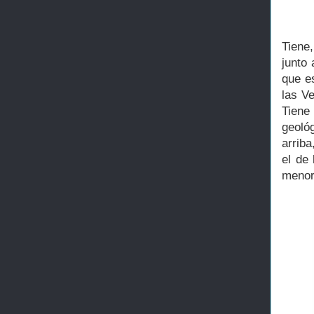
Tiene,
junto 
que es
las V
Tiene
geoló
arrib
el de
menor