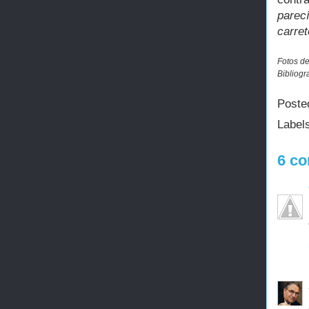
parec
carret
Fotos de
Bibliogr
Poste
Label
6 co