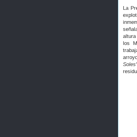
La Pr
expl
inmem
señal
altura
los M
traba
arroy
Soles
residu