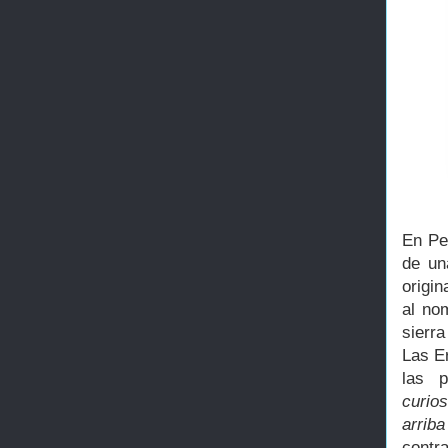
En Per
de un
origin
al no
sierra
Las E
las 
curio
arrib
contr