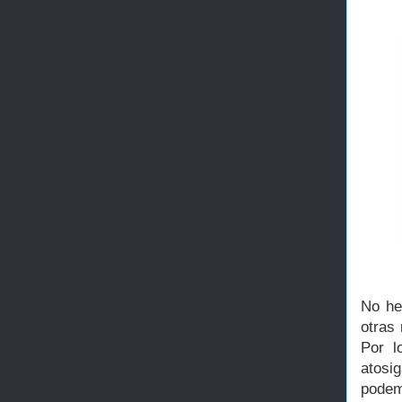
No he
otras
Por l
atosi
podem