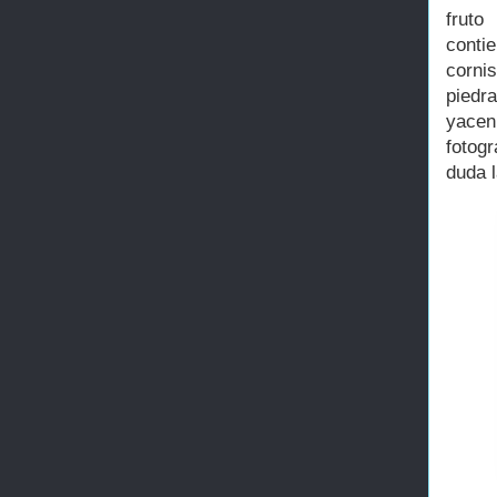
fruto
conti
corni
piedr
yacen
fotog
duda 