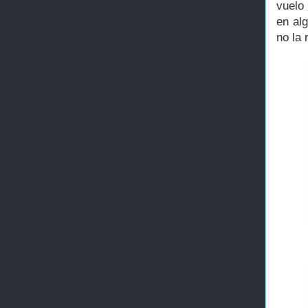
vuelo
en al
no la 