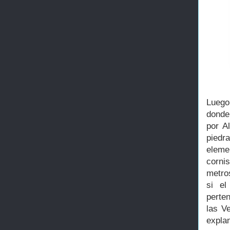
Luego
donde
por A
piedr
eleme
cornis
metro
si el
perte
las V
expla