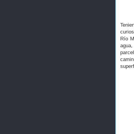
Tenie
curio
Río M
agua,
parce
camin
super