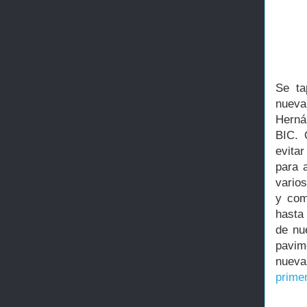
Se ta
nueva
Herná
BIC. 
evitar
para 
vario
y com
hasta 
de nu
pavim
nueva
primer