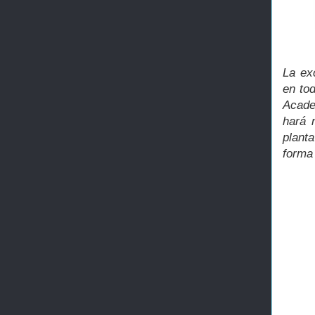
La ex
en tod
Acade
hará 
plant
forma