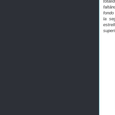
total
faltá
fondo
la se
estrel
superi