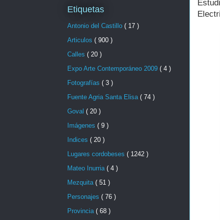
Estud
Etiquetas
Electr
Antonio del Castillo
( 17 )
Articulos
( 900 )
Calles
( 20 )
Expo Arte Contemporáneo 2009
( 4 )
Fotografías
( 3 )
Fuente Agria Santa Elisa
( 74 )
Goval
( 20 )
Imágenes
( 9 )
Indices
( 20 )
Lugares cordobeses
( 1242 )
Mateo Inurria
( 4 )
Mezquita
( 51 )
Personajes
( 76 )
Provincia
( 68 )