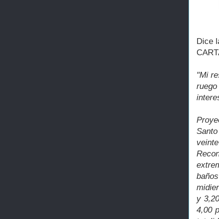
Dice l
CART
"Mi re
ruego
inter
Proye
Santo
vein
Recon
extre
baños
midien
y 3,2
4,00 