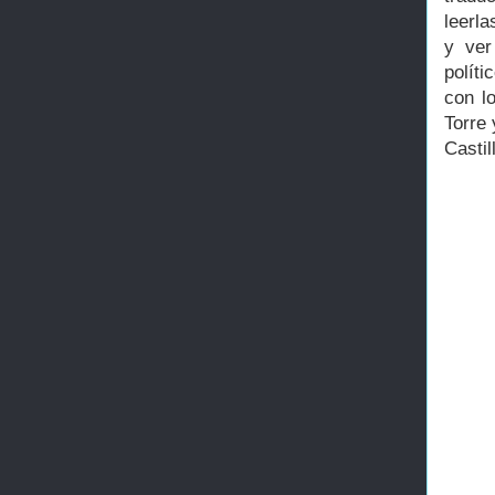
leerl
y ver
políti
con l
Torre 
Castil