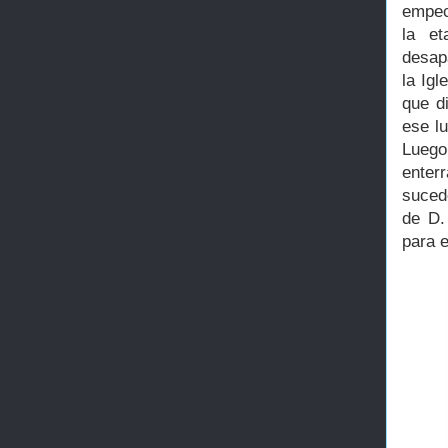
empec
la et
desap
la Igl
que di
ese l
Luego
enter
suced
de D.
para 