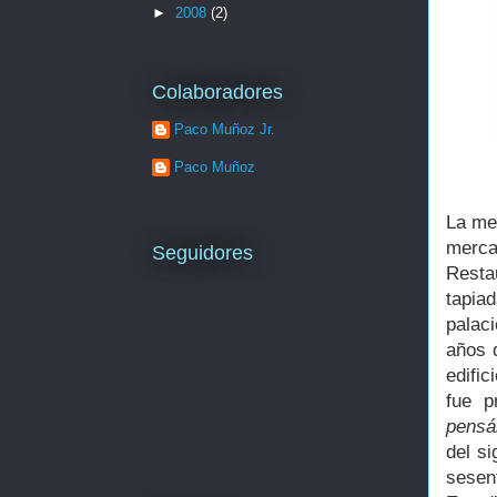
►
2008
(2)
Colaboradores
Paco Muñoz Jr.
Paco Muñoz
La mem
merca
Seguidores
Resta
tapiad
palac
años 
edific
fue p
pensá
del si
sesen