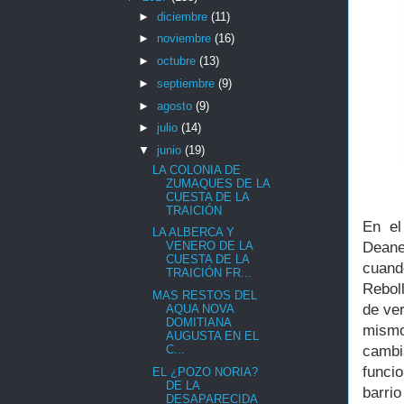
►
diciembre
(11)
►
noviembre
(16)
►
octubre
(13)
►
septiembre
(9)
►
agosto
(9)
►
julio
(14)
▼
junio
(19)
LA COLONIA DE
ZUMAQUES DE LA
CUESTA DE LA
TRAICIÓN
En el
LA ALBERCA Y
Deane
VENERO DE LA
CUESTA DE LA
cuand
TRAICIÓN FR...
Reboll
MAS RESTOS DEL
de ver
AQUA NOVA
DOMITIANA
mismo
AUGUSTA EN EL
cambi
C...
funci
EL ¿POZO NORIA?
DE LA
barri
DESAPARECIDA