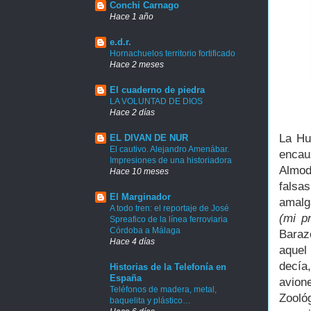
Conchi Carnago
Hace 1 año
e.d.r.
Hornachuelos territorio fortificado
Hace 2 meses
El cuaderno de piedra
LA VOLUNTAD DE DIOS
Hace 2 días
La Hu
EL DIVAN DE NUR
El cautivo. Alejandro Amenábar.
encau
Impresiones de una historiadora
Almod
Hace 10 meses
falsas
El Marginador
amalg
A todo tren: el reportaje de José
(mi p
Spreafico de la línea ferroviaria
Córdoba a Málaga
Baraz
Hace 4 días
aquel
decía
Historias de la Telefonía en
España
avione
Teléfonos de madera, metal,
Zooló
baquelita y plástico…