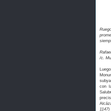
Ruego
prome
siempr
Rafae
/c. Mu
Luego
Monum
subya
con l
Salub
precis
Alcáz
1147)