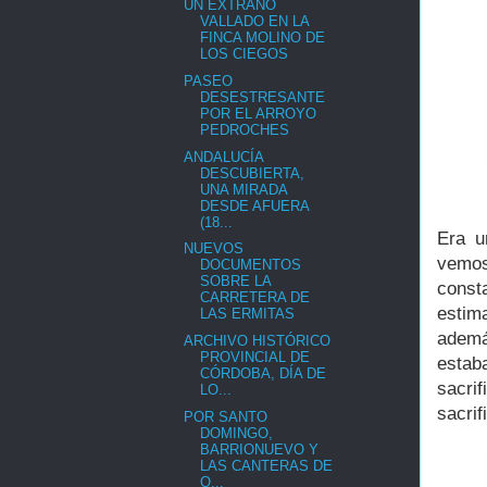
UN EXTRAÑO
VALLADO EN LA
FINCA MOLINO DE
LOS CIEGOS
PASEO
DESESTRESANTE
POR EL ARROYO
PEDROCHES
ANDALUCÍA
DESCUBIERTA,
UNA MIRADA
DESDE AFUERA
(18...
Era u
NUEVOS
vemos
DOCUMENTOS
SOBRE LA
const
CARRETERA DE
estima
LAS ERMITAS
ademá
ARCHIVO HISTÓRICO
PROVINCIAL DE
estab
CÓRDOBA, DÍA DE
sacri
LO...
sacrif
POR SANTO
DOMINGO,
BARRIONUEVO Y
LAS CANTERAS DE
O...