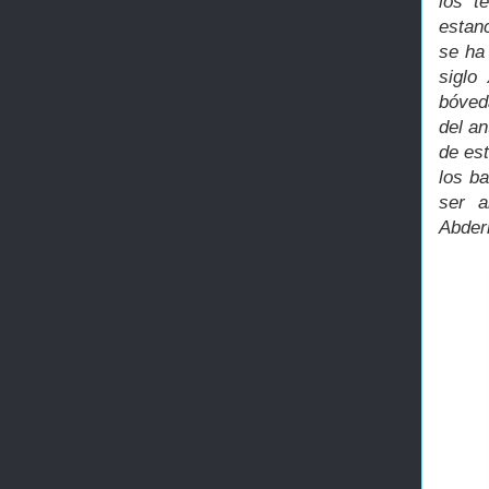
los t
estan
se ha
siglo
bóved
del a
de es
los b
ser a
Abder