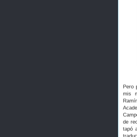
Pero 
mis m
Ramír
Acade
Campo
de rec
tapó 
tradu