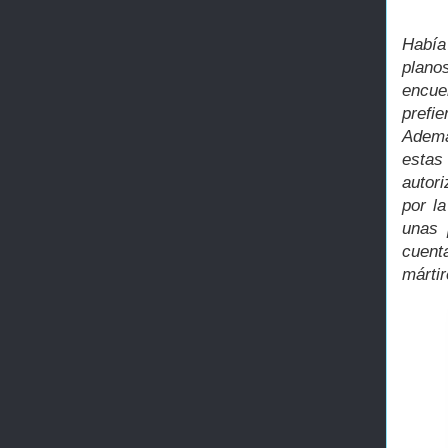
Había
plano
encue
prefi
Ademá
estas
autor
por l
unas 
cuenta
márti