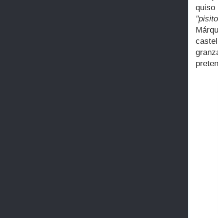
quiso
"pisi
Márqu
caste
granz
prete