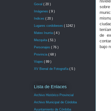
nivel
Goval
( 20 )
sobre
Imágenes
( 9 )
munic
misma
Indices
( 20 )
ciuda
Lugares cordobeses
( 1242 )
teníam
Mateo Inurria
( 4 )
de ex
Mezquita
( 51 )
conta
bajo n
Personajes
( 76 )
Provincia
( 68 )
Viajes
( 89 )
XV Bienal de Fotografía
( 5 )
Lista de Enlaces
Archivo Histórico Provincial
Archivo Municipal de Córdoba
Ayuntamiento de Córdoba