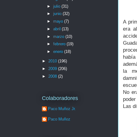
►
julio
(31)
►
junio
(32)
A prim
►
mayo
(7)
era a
►
abril
(13)
acci
►
marzo
(10)
Guada
►
febrero
(19)
proce
►
enero
(18)
había
►
2010
(196)
ademá
►
2009
(206)
la m
►
2008
(2)
damni
escuel
No er
Colaboradores
poder
Las di
Paco Muñoz Jr.
Paco Muñoz