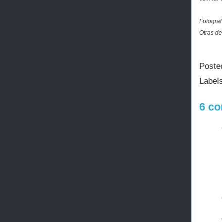
Fotograf
Otras de
Poste
Label
6 co