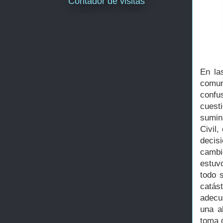
Contador de visitas
En la
comun
confu
cuest
sumin
Civil
decis
cambi
estuv
todo 
catás
adecu
una a
toma d