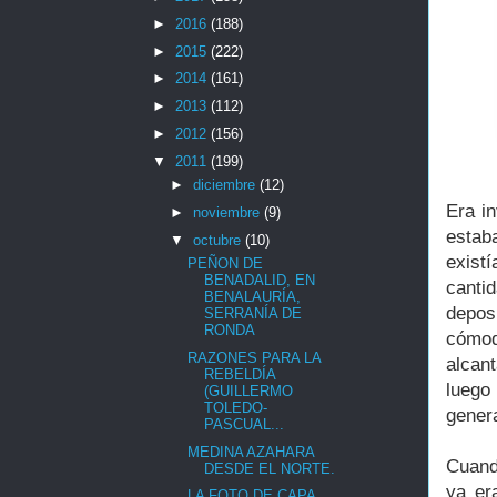
►
2016
(188)
►
2015
(222)
►
2014
(161)
►
2013
(112)
►
2012
(156)
▼
2011
(199)
►
diciembre
(12)
Era in
►
noviembre
(9)
estab
▼
octubre
(10)
exist
PEÑON DE
BENADALID, EN
canti
BENALAURÍA,
depos
SERRANÍA DE
RONDA
cómod
RAZONES PARA LA
alcan
REBELDÍA
luego
(GUILLERMO
TOLEDO-
genera
PASCUAL...
MEDINA AZAHARA
Cuand
DESDE EL NORTE.
ya er
LA FOTO DE CAPA,