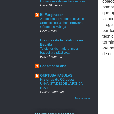
colec
Impresiones de una historiadora
Hace 10 meses
bomber
que ap
El Marginador
la no
A todo tren: el reportaje de José
Spreafico de la línea ferroviaria
regis
Córdoba a Málaga
por l
Hace 6 días
técni
Historias de la Telefonía en
termi
España
-se de
Teléfonos de madera, metal,
baquelita y plástico…
de ese
Hace 1 semana
Por amor al Arte
QURTUBA FABULAS.
Historias de Córdoba
UNA VISTA DESDE LA FONDA
RIZZI
Hace 2 semanas
Mostrar todo