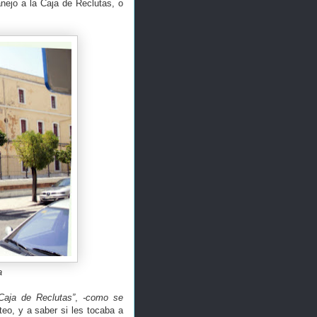
nejo a la Caja de Reclutas, o
a
Caja de Reclutas”
,
-como se
teo, y a saber si les tocaba a