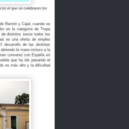
on el que se celebraron los
a de Ramón y Cajal, cuando se
cito en la categoría de Tropa
 de distintos sexos todos los
tual es una oferta de empleo
 desarrollo de las distintas
 abriendo la mano incluso a la
ieran convenio con España en
medida que ha ido pasando el
do es más alto y la dificultad