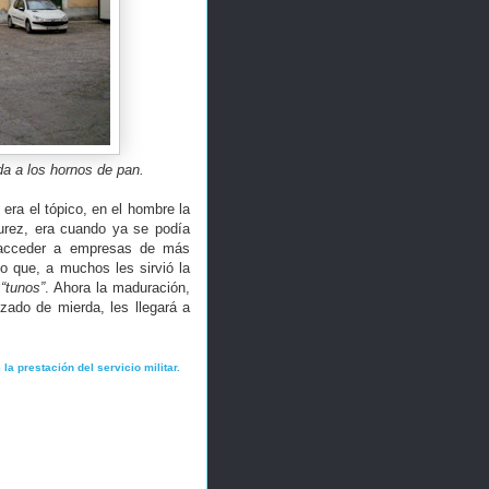
da a los hornos de pan.
 era el tópico, en el hombre la
durez, era cuando ya se podía
a acceder a empresas de más
to que, a muchos les sirvió la
s
“tunos”
. Ahora la maduración,
zado de mierda, les llegará a
a prestación del servicio militar.