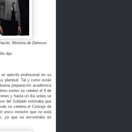
Chacón, Ministra de Defensa
lo dijo:
un ejército profesional en su
su plenitud. Tal y como están
 buena preparación académica
timo sorteo se celebró el 8 de
venes y hasta un día antes se
nsor del Soldado estimaba que
ando se celebra el Consejo de
 el único ministro que no está
no, ya que se encontraba en