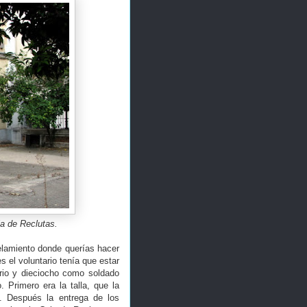
a de Reclutas.
telamiento donde querías hacer
es el voluntario tenía que estar
rio y dieciocho como soldado
. Primero era la talla, que la
. Después la entrega de los