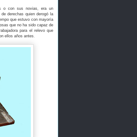
es o con sus novias, era un
 de derechas quien derogó la
l tiempo que estuvo con mayoría
osas que no ha sido capaz de
trabajadora para el relevo que
ron ellos años antes.