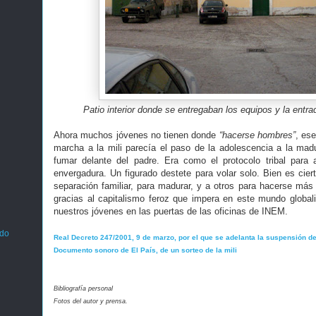
Patio interior donde se entregaban los equipos y la entra
Ahora muchos jóvenes no tienen donde
“hacerse hombres”
, ese
marcha a la mili parecía el paso de la adolescencia a la ma
fumar delante del padre. Era como el protocolo tribal par
envergadura. Un figurado destete para volar solo. Bien es cier
separación familiar, para madurar, y a otros para hacerse má
gracias al capitalismo feroz que impera en este mundo globali
nuestros jóvenes en las puertas de las oficinas de INEM.
ado
Real Decreto 247/2001, 9 de marzo, por el que se adelanta la suspensión de l
Documento sonoro de El País, de un sorteo de la mili
Bibliografía personal
Fotos del autor y prensa.