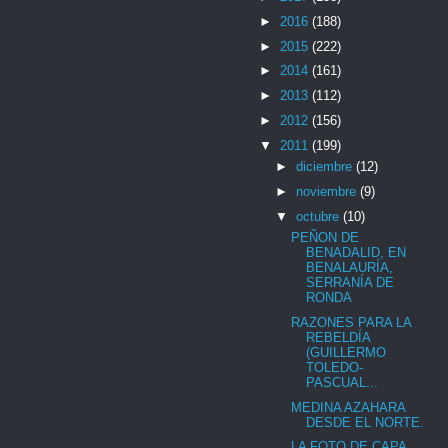
►
2016
(188)
►
2015
(222)
►
2014
(161)
►
2013
(112)
►
2012
(156)
▼
2011
(199)
►
diciembre
(12)
►
noviembre
(9)
▼
octubre
(10)
PEÑON DE
BENADALID, EN
BENALAURÍA,
SERRANÍA DE
RONDA
RAZONES PARA LA
REBELDÍA
(GUILLERMO
TOLEDO-
PASCUAL...
MEDINA AZAHARA
DESDE EL NORTE.
LA FOTO DE CAPA,