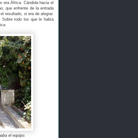
 era África. Cándida hacia el
ho, que enfrente de la entrada
l resultado, si era de alegrar.
 Sobre todo los que le había
ica.
aba el equipo.