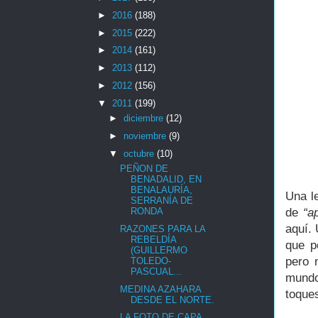
►
2016
(188)
►
2015
(222)
►
2014
(161)
►
2013
(112)
►
2012
(156)
▼
2011
(199)
►
diciembre
(12)
►
noviembre
(9)
▼
octubre
(10)
PEÑON DE
BENADALID, EN
BENALAURÍA,
Una le
SERRANÍA DE
de
“a
RONDA
aquí.
RAZONES PARA LA
REBELDÍA
que p
(GUILLERMO
pero 
TOLEDO-
PASCUAL...
mundo
MEDINA AZAHARA
toques
DESDE EL NORTE.
LA FOTO DE CAPA,