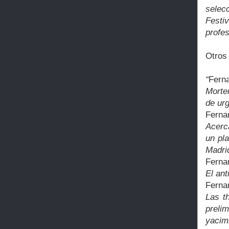
selec
Festi
profes
Otros
“
Ferna
Morte
de ur
Ferna
Acerc
un pl
Madrid
Ferna
El ant
Ferna
Las t
preli
yacim