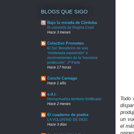
BLOGS QUE SIGO
Bajo la mirada de Córdoba
El convento de Regina Coeli
Hace 3 meses
Colectivo Prometeo
El Sol: Beneficios de una
“moderada exposición” e
inconvenientes de la “excesiva
protección”. 2ª Parte
Hace 17 horas
Conchi Carnago
Hace 1 año
e.d.r.
Todo 
Hornachuelos territorio fortificado
Hace 2 meses
dispa
produj
El cuaderno de piedra
un vu
LA VOLUNTAD DE DIOS
Hace 3 días
el má
naipe