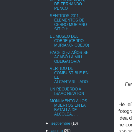
DE FERNANDO
PENCO
SENTIDOS 2011,
ELEMENTOS DE
CERRO MURIANO
SITIO HI...
EL MUSEO DEL
COBRE (CERRO
MURIANO- OBEJO)
HACE DIEZ AÑOS SE
ACABÓ LA MILI
OBLIGATORIA
VERTIDO DE
COMBUSTIBLE EN
EL
ALCANTARILLADO
Fer
UN RECUERDO A
ISAAC NEWTON
MONUMENTO A LOS
He le
MUERTOS EN LA
BATALLA DE
fotogr
ALCOLEA, ...
idea 
►
septiembre
(18)
he co
►
agosto
(20)
habla