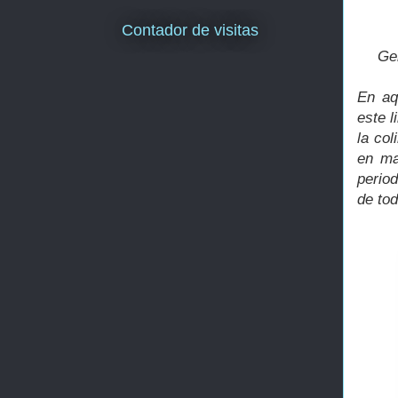
Contador de visitas
Ge
En aq
este l
la co
en ma
perio
de tod