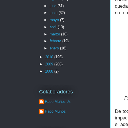
queda
►
julio
(31)
no te
►
junio
(32)
►
mayo
(7)
►
abril
(13)
►
marzo
(10)
►
febrero
(19)
►
enero
(18)
►
2010
(196)
►
2009
(206)
►
2008
(2)
Colaboradores
P
Paco Muñoz Jr.
De to
Paco Muñoz
impac
el ade