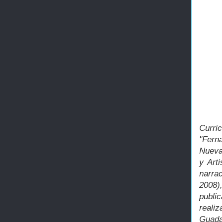
Curric
"Fer
Nueva
y Art
narrac
2008)
publi
reali
Guada