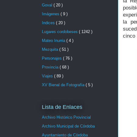
la Re
Goval
( 20 )
posib
Imágenes
( 9 )
experi
la pe
Indices
( 20 )
suced
Lugares cordobeses
( 1242 )
cinco 
Mateo Inurria
( 4 )
Mezquita
( 51 )
Personajes
( 76 )
Provincia
( 68 )
Viajes
( 89 )
XV Bienal de Fotografía
( 5 )
Lista de Enlaces
Archivo Histórico Provincial
Archivo Municipal de Córdoba
Ayuntamiento de Córdoba