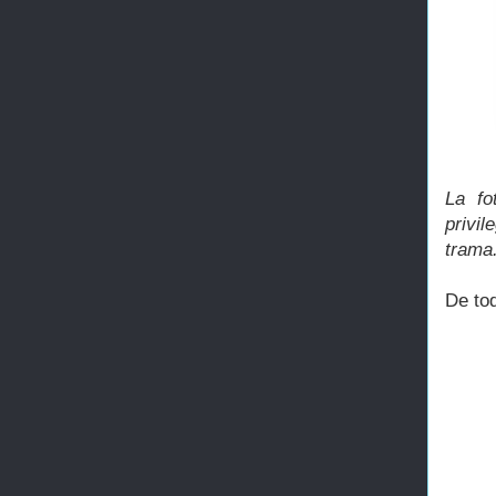
La fo
privi
trama
De to