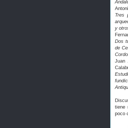
Andalu
Antoni
Tres 
arque
y otro
Ferna
Dos t
de Ce
Cordo
Juan 
Calab
Estud
fundi
Antiqu
Discu
tiene
poco 