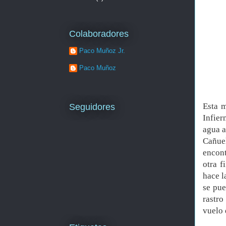
Colaboradores
Paco Muñoz Jr.
Paco Muñoz
Esta 
Seguidores
Infier
agua a
Cañue
encont
otra f
hace l
se pue
rastro
vuelo 