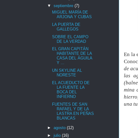
▼
septiembre
(7)
MIGUEL MARÍA DE
ARJONA Y CUBAS
LA PUERTA DE
GALLEGOS
SOBRE EL CAMPO
DE LA VERDAD
EL GRAN CAPITÁN
HABITANTE DE LA
En la 
CASA DEL ÁGUILA
Conoce
Y ...
de acu
UN SKYLINE AL
las a
NORESTE
(balne
EL ACUEDUCTO DE
LA FUENTE LA
mina c
BOCA DEL
hierro
INFIERNO
una tu
FUENTES DE SAN
RAFAEL Y DE LA
LASTRA EN PEÑAS
BLANCAS
►
agosto
(12)
►
julio
(16)