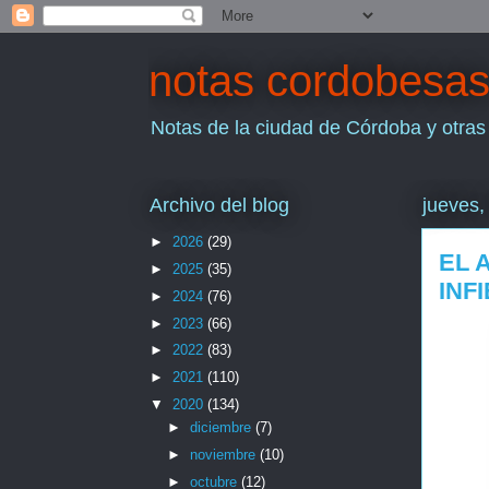
notas cordobesa
Notas de la ciudad de Córdoba y otras
Archivo del blog
jueves,
►
2026
(29)
EL 
►
2025
(35)
INF
►
2024
(76)
►
2023
(66)
►
2022
(83)
►
2021
(110)
▼
2020
(134)
►
diciembre
(7)
►
noviembre
(10)
►
octubre
(12)