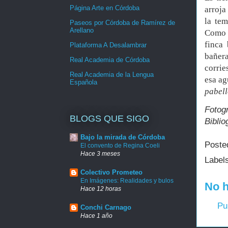
Página Arte en Córdoba
arroja
la tem
Paseos por Córdoba de Ramírez de
Arellano
Como c
finca
Plataforma A Desalambrar
bañera
Real Academia de Córdoba
corrie
Real Academia de la Lengua
esa ag
Española
pabell
Fotogr
BLOGS QUE SIGO
Biblio
Bajo la mirada de Córdoba
Poste
El convento de Regina Coeli
Hace 3 meses
Label
Colectivo Prometeo
En Imágenes: Realidades y bulos
No h
Hace 12 horas
Pu
Conchi Carnago
Hace 1 año