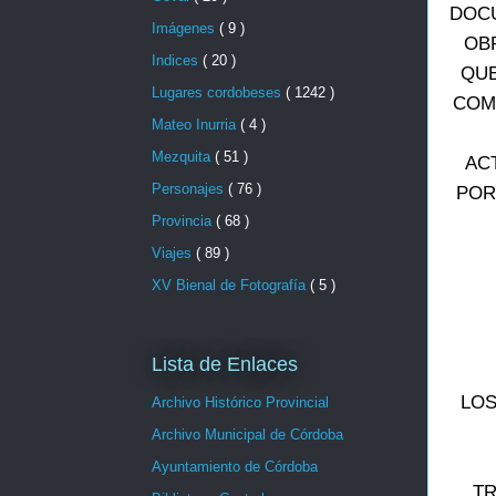
DOCU
Imágenes
( 9 )
OB
Indices
( 20 )
QUE
Lugares cordobeses
( 1242 )
COM
Mateo Inurria
( 4 )
Mezquita
( 51 )
AC
Personajes
( 76 )
POR
Provincia
( 68 )
Viajes
( 89 )
XV Bienal de Fotografía
( 5 )
Lista de Enlaces
LOS
Archivo Histórico Provincial
Archivo Municipal de Córdoba
Ayuntamiento de Córdoba
TR