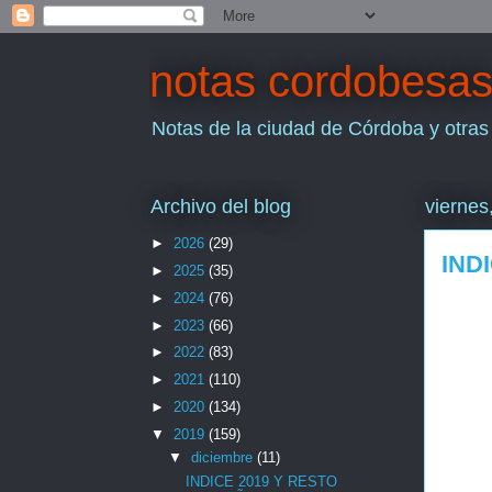
notas cordobesa
Notas de la ciudad de Córdoba y otras
Archivo del blog
viernes
►
2026
(29)
IND
►
2025
(35)
►
2024
(76)
►
2023
(66)
►
2022
(83)
►
2021
(110)
►
2020
(134)
▼
2019
(159)
▼
diciembre
(11)
INDICE 2019 Y RESTO