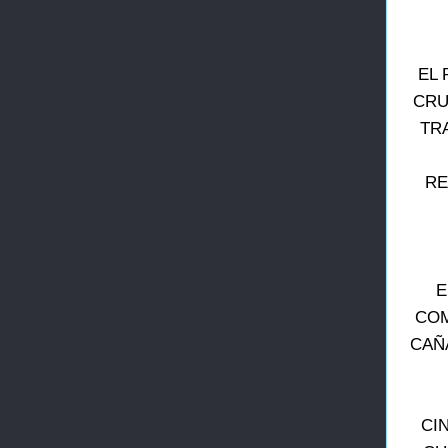
EL 
CRU
TR
RE
E
COM
CAÑ
CI