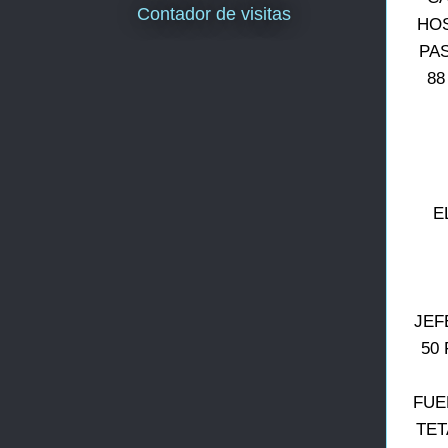
Contador de visitas
HOS
PAS
88
E
JEF
50
FUE
TET