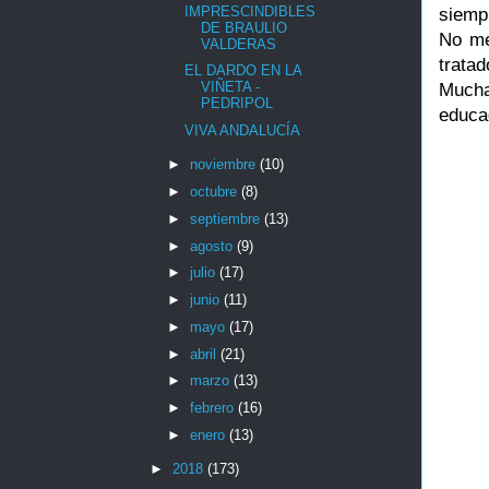
IMPRESCINDIBLES
siemp
DE BRAULIO
No me
VALDERAS
trata
EL DARDO EN LA
VIÑETA -
Muchas
PEDRIPOL
educa
VIVA ANDALUCÍA
►
noviembre
(10)
►
octubre
(8)
►
septiembre
(13)
►
agosto
(9)
►
julio
(17)
►
junio
(11)
►
mayo
(17)
►
abril
(21)
►
marzo
(13)
►
febrero
(16)
►
enero
(13)
►
2018
(173)