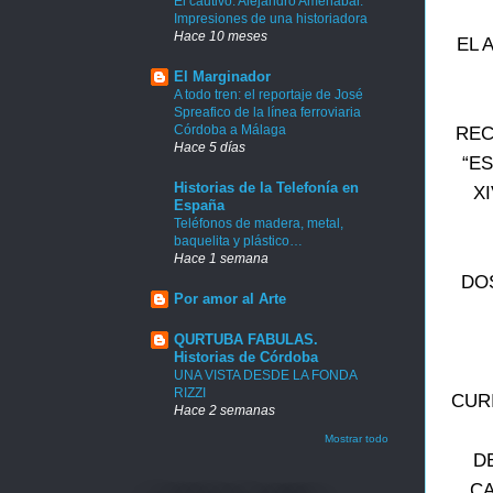
El cautivo. Alejandro Amenábar.
Impresiones de una historiadora
Hace 10 meses
EL 
El Marginador
A todo tren: el reportaje de José
Spreafico de la línea ferroviaria
Córdoba a Málaga
REC
Hace 5 días
“E
Historias de la Telefonía en
X
España
Teléfonos de madera, metal,
baquelita y plástico…
Hace 1 semana
DO
Por amor al Arte
QURTUBA FABULAS.
Historias de Córdoba
UNA VISTA DESDE LA FONDA
RIZZI
CUR
Hace 2 semanas
Mostrar todo
D
CA