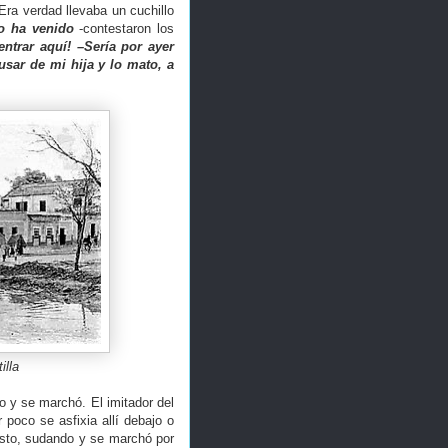
Era verdad llevaba un cuchillo
o ha venido
-contestaron los
ntrar aquí! –Sería por ayer
usar de mi hija y lo mato, a
illa
 y se marchó. El imitador del
r poco se asfixia allí debajo o
esto, sudando y se marchó por