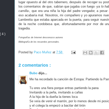
lugar opuesto al del otro tabernero, después de recoger su pos
los comentarios de que, sabían que jugaba con fuego
-ya lo ha
camilla-,
que era una niña la hija del padre vengador, a pesar 
eso acabaría mal. Nosotros, mi compañero y yo apuramos nues
Lambretta que estaba aparcada en la puerta, para seguir nues
de la noche cordobesa que, afortunadamente por mor de u
tragedia.
( 4 )
Fotografías de Internet desconozco autores
Bibliografía de los recuerdos personales.
Posted by
Paco Muñoz
at
7:58
2 comentarios :
Bubo
dijo...
Me ha recordado la canción de Estopa: Partiendo la Pan
Tu eres una fiera porque entras partiendo la pana
Invitando a la peña, invitando a cañas
A la hija de la dueña la tienes loca
Se veía de venir el marrón, por lo menos desde mi posi
y el colega la empezó a bacilar del tirón