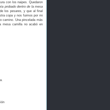
tura con los naipes. Quedaron
bía probado dentro de la mesa
de los pesares, y que al final
tra copa y nos fuimos por mi
tro camino. Una pincelada más
na mesa camilla no acabó en
a.
ción