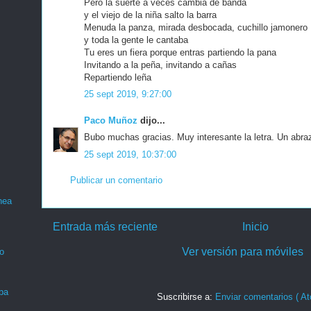
Pero la suerte a veces cambia de banda
y el viejo de la niña salto la barra
Menuda la panza, mirada desbocada, cuchillo jamonero
y toda la gente le cantaba
Tu eres un fiera porque entras partiendo la pana
Invitando a la peña, invitando a cañas
Repartiendo leña
25 sept 2019, 9:27:00
Paco Muñoz
dijo...
Bubo muchas gracias. Muy interesante la letra. Un abra
25 sept 2019, 10:37:00
Publicar un comentario
nea
Entrada más reciente
Inicio
Ver versión para móviles
o
ba
Suscribirse a:
Enviar comentarios ( At