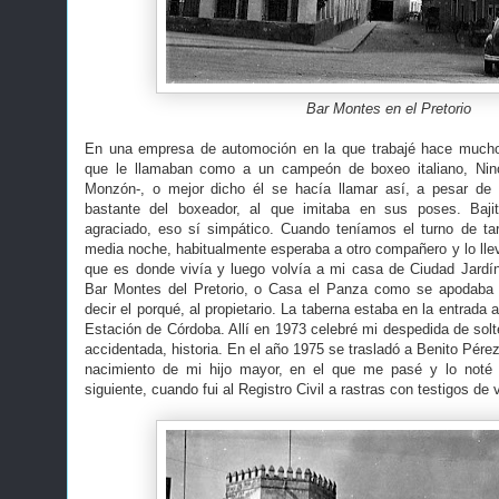
Bar Montes en el Pretorio
En una empresa de automoción en la que trabajé hace much
que le llamaban como a un campeón de boxeo italiano, Nin
Monzón-, o mejor dicho él se hacía llamar así, a pesar de 
bastante del boxeador, al que imitaba en sus poses. Baji
agraciado, eso sí simpático. Cuando teníamos el turno de tar
media noche, habitualmente esperaba a otro compañero y lo ll
que es donde vivía y luego volvía a mi casa de Ciudad Jardí
Bar Montes del Pretorio, o Casa el Panza como se apodaba 
decir el porqué, al propietario. La taberna estaba en la entrada 
Estación de Córdoba. Allí en 1973 celebré mi despedida de solt
accidentada, historia. En el año 1975 se trasladó a Benito Pér
nacimiento de mi hijo mayor, en el que me pasé y lo noté
siguiente, cuando fui al Registro Civil a rastras con testigos de 