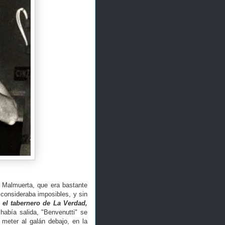
e Malmuerta, que era bastante
 consideraba imposibles, y sin
e el tabernero de La Verdad,
abía salida, "Benvenutti" se
 meter al galán debajo, en la