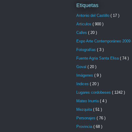
Etiquetas
Antonio del Castillo
( 17 )
Articulos
( 900 )
Calles
( 20 )
Expo Arte Contemporáneo 2009
Fotografías
( 3 )
Fuente Agria Santa Elisa
( 74 )
Goval
( 20 )
Imágenes
( 9 )
Indices
( 20 )
Lugares cordobeses
( 1242 )
Mateo Inurria
( 4 )
Mezquita
( 51 )
Personajes
( 76 )
Provincia
( 68 )