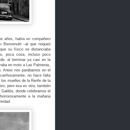
os años, había un compañero
o Benvenutti –al que noqueó
que su físico se distanciaba
to, poca cosa, incluso poco
de, al terminar ya casi en la
evaba en moto a Las Palmeras,
n. Antes nos parábamos en el
cariñosamente, no hace falta
a los muelles de la Renfe de la
ero, pero esa es otra, también
ez Galdós, donde celebramos el
 horrorosamente a la mañana
verdad.