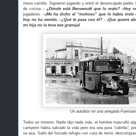
mesa camilla. Siguieron jugando y entró el desencajado padre. 
de cocina.
- ¿Dónde está Benvenutti que lo mato?
–Hoy n
jugadores.
–¡Me ha dicho el “mohoso” que lo había visto e
hoy no ha venido. –¿Qué te pasa con él?
–
¡Que quiere ab
mi hija no la toca ese granuja!
Un autobús en una anegada Fuensant
Todos se miraron. Nadie dijo nada más, el hombre masculló algo
campeón había salvado la vida pero era una pura
“cabrilla”,
po
se asa. Salió del forzado refugio con cara de terror, descompu