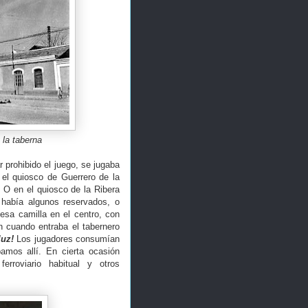
 la taberna
prohibido el juego, se jugaba
 el quiosco de Guerrero de la
. O en el quiosco de la Ribera
había algunos reservados, o
esa camilla en el centro, con
n cuando entraba el tabernero
luz!
Los jugadores consumían
amos allí. En cierta ocasión
erroviario habitual y otros