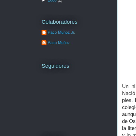
►
2008
(2)
Colaboradores
Paco Muñoz Jr.
Paco Muñoz
Seguidores
Un ni
Nació
pies. 
coleg
aunqu
de Os
la lit
y lo 