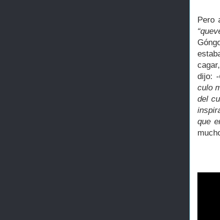
Pero 
“quev
Góngo
estab
cagar,
dijo:
culo 
del cu
inspir
que en
mucho