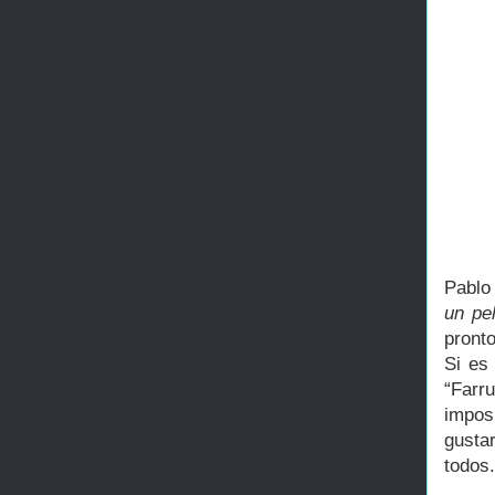
Pablo 
un pel
pront
Si es
“Farr
impos
gusta
todos