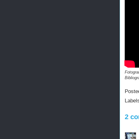
Fotograf
Bibliogr
Poste
Label
2 co