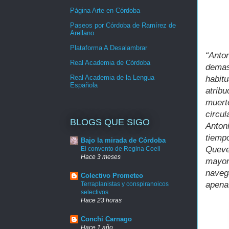
Página Arte en Córdoba
Paseos por Córdoba de Ramírez de
Arellano
Plataforma A Desalambrar
“Anto
Real Academia de Córdoba
demas
Real Academia de la Lengua
habit
Española
atrib
muert
circu
BLOGS QUE SIGO
Anton
tiemp
Bajo la mirada de Córdoba
Queve
El convento de Regina Coeli
Hace 3 meses
mayor
naveg
Colectivo Prometeo
apena
Terraplanistas y conspiranoicos
selectivos
Hace 23 horas
Conchi Carnago
Hace 1 año