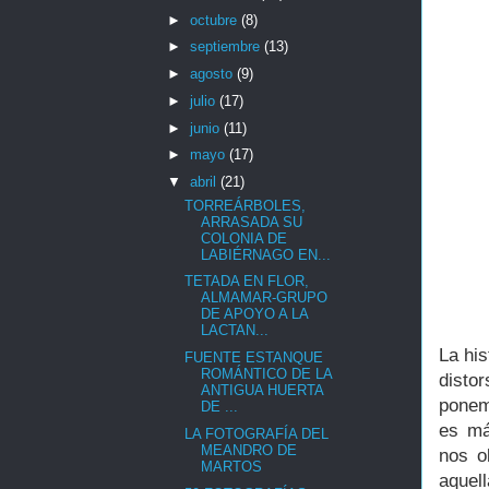
►
octubre
(8)
►
septiembre
(13)
►
agosto
(9)
►
julio
(17)
►
junio
(11)
►
mayo
(17)
▼
abril
(21)
TORREÁRBOLES,
ARRASADA SU
COLONIA DE
LABIÉRNAGO EN...
TETADA EN FLOR,
ALMAMAR-GRUPO
DE APOYO A LA
LACTAN...
La his
FUENTE ESTANQUE
ROMÁNTICO DE LA
disto
ANTIGUA HUERTA
ponem
DE ...
es má
LA FOTOGRAFÍA DEL
MEANDRO DE
nos o
MARTOS
aquel