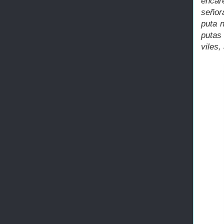
encare
señor
puta 
putas 
viles,