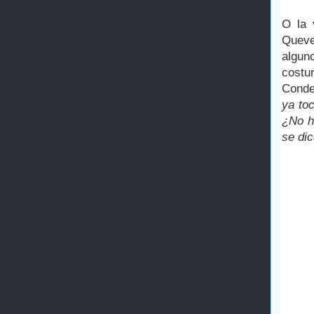
O la 
Quev
algun
costu
Conde
ya toc
¿No h
se dic