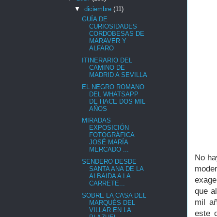
▼
diciembre
(11)
GUÍA DE
CURIOSIDADES
CORDOBESAS DE
MARAVER Y
ALFARO
ITINERARIO DEL
CAMINO DE
MADRID A SEVILLA
EL NEGRO ROMANO
DEL WHATSAPP
DE HACE DOS MIL
AÑOS
MIRADAS
EXPOSICIÓN
FOTOGRÁFICA
JOSÉ MARÍA
MERCADO ...
No ha
SENDERO DESDE
moder
SANTA ANA DE LA
ALBAIDA A LA
exager
CARRETE...
que a
SOBRE LA CASA DEL
mil a
MARQUÉS DEL
VILLAR EN LA
este 