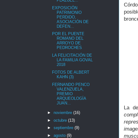
PLAZUEL...
Córdo
EXPOSICIÓN
posib
PATRIMONIO
PERDIDO,
bronce
ASOCIACIÓN DE
DEFEN...
POR EL PUENTE
ROMANO DEL
ARROYO DE
PEDROCHES
LA FELICITACIÓN DE
LA FAMILIA GOVAL
2018
FOTOS DE ALBERT
KAHN (3)
FERNANDO PENCO
VALENZUELA,
PREMIO
ARQUEOLOGÍA
JUAN...
La de
►
noviembre
(16)
compl
►
octubre
(13)
repre
►
septiembre
(9)
image
muscu
►
agosto
(9)