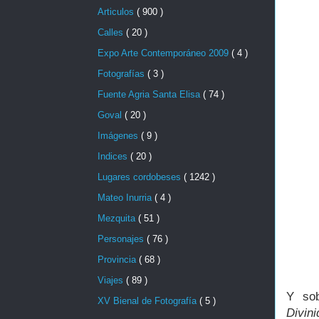
Articulos
( 900 )
Calles
( 20 )
Expo Arte Contemporáneo 2009
( 4 )
Fotografías
( 3 )
Fuente Agria Santa Elisa
( 74 )
Goval
( 20 )
Imágenes
( 9 )
Indices
( 20 )
Lugares cordobeses
( 1242 )
Mateo Inurria
( 4 )
Mezquita
( 51 )
Personajes
( 76 )
Provincia
( 68 )
Viajes
( 89 )
Y sob
XV Bienal de Fotografía
( 5 )
Divin