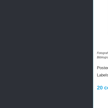
Fotograf
Bibliogr
Poste
Label
20 c