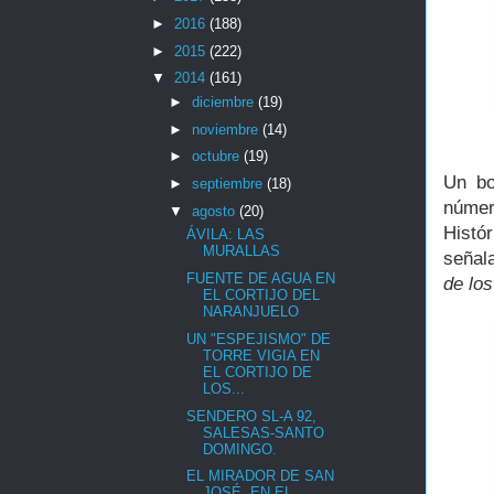
►
2016
(188)
►
2015
(222)
▼
2014
(161)
►
diciembre
(19)
►
noviembre
(14)
►
octubre
(19)
Un bo
►
septiembre
(18)
númer
▼
agosto
(20)
Histó
ÁVILA: LAS
MURALLAS
señal
FUENTE DE AGUA EN
de lo
EL CORTIJO DEL
NARANJUELO
UN "ESPEJISMO" DE
TORRE VIGIA EN
EL CORTIJO DE
LOS...
SENDERO SL-A 92,
SALESAS-SANTO
DOMINGO.
EL MIRADOR DE SAN
JOSÉ, EN EL