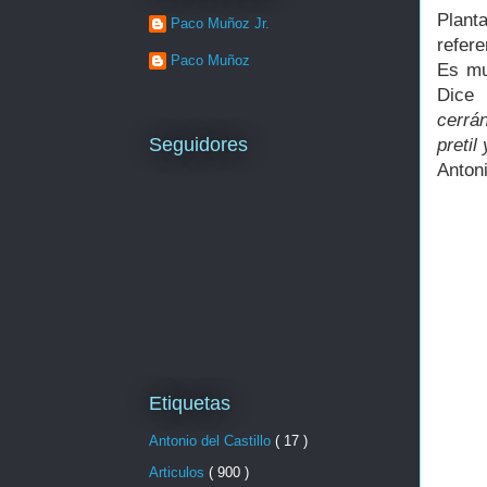
Plant
Paco Muñoz Jr.
refere
Paco Muñoz
Es muy
Dice 
cerrá
Seguidores
pretil
Antoni
Etiquetas
Antonio del Castillo
( 17 )
Articulos
( 900 )