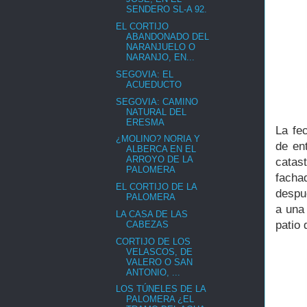
SENDERO SL-A 92.
EL CORTIJO
ABANDONADO DEL
NARANJUELO O
NARANJO, EN...
SEGOVIA: EL
ACUEDUCTO
SEGOVIA: CAMINO
NATURAL DEL
ERESMA
La fe
¿MOLINO? NORIA Y
de en
ALBERCA EN EL
ARROYO DE LA
catas
PALOMERA
facha
EL CORTIJO DE LA
despué
PALOMERA
a una
LA CASA DE LAS
patio 
CABEZAS
CORTIJO DE LOS
VELASCOS, DE
VALERO O SAN
ANTONIO, ...
LOS TÚNELES DE LA
PALOMERA ¿EL