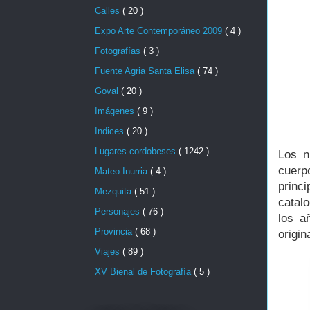
Calles
( 20 )
Expo Arte Contemporáneo 2009
( 4 )
Fotografías
( 3 )
Fuente Agria Santa Elisa
( 74 )
Goval
( 20 )
Imágenes
( 9 )
Indices
( 20 )
Lugares cordobeses
( 1242 )
Los n
cuerp
Mateo Inurria
( 4 )
princ
Mezquita
( 51 )
catalo
Personajes
( 76 )
los a
Provincia
( 68 )
origin
Viajes
( 89 )
XV Bienal de Fotografía
( 5 )