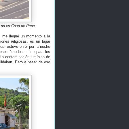
ue no es Casa de Pepe.
a, me llegué un momento a la
iones religiosas, es un lugar
os, estuve en él por la noche
 ese cómodo acceso para los
 La contaminación lumínica de
alidaban. Pero a pesar de eso