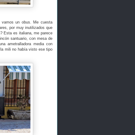
ía, vamos un obus. Me cuesta
ares, por muy inutilizados que
? Esta es italiana, me parece
rincón santuario, con mesa de
 una ametralladora media con
a mili no había visto ese tipo