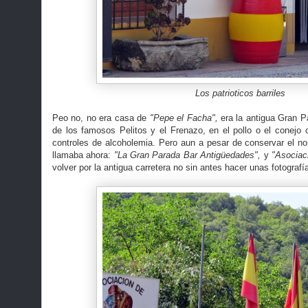
Los patrioticos barriles
Peo no, no era casa de
"Pepe el Facha",
era la antigua Gran 
de los famosos Pelitos y el Frenazo, en el pollo o el conejo
controles de alcoholemia. Pero aun a pesar de conservar el nom
llamaba ahora:
"La Gran Parada Bar Antigüedades",
y
"Asociac
volver por la antigua carretera no sin antes hacer unas fotografí