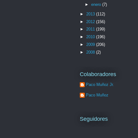
►
enero
(7)
►
2013
(112)
►
2012
(156)
►
2011
(199)
►
2010
(196)
►
2009
(206)
►
2008
(2)
Colaboradores
Paco Muñoz Jr.
Paco Muñoz
Seguidores