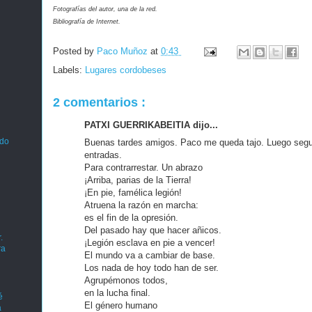
Fotografías del autor, una de la red.
Bibliografía de Internet.
Posted by
Paco Muñoz
at
0:43
Labels:
Lugares cordobeses
2 comentarios :
PATXI GUERRIKABEITIA dijo...
ado
Buenas tardes amigos. Paco me queda tajo. Luego segui
entradas.
Para contrarrestar. Un abrazo
¡Arriba, parias de la Tierra!
¡En pie, famélica legión!
Atruena la razón en marcha:
es el fin de la opresión.
Del pasado hay que hacer añicos.
.
¡Legión esclava en pie a vencer!
ra
El mundo va a cambiar de base.
Los nada de hoy todo han de ser.
Agrupémonos todos,
en la lucha final.
é
El género humano
a