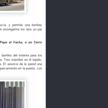
ucía, y permite una bonitas
ue restregarme los ojos un par
Pepe el Facha, o en Cerro
barriles del exterior para los
a. Tres mástiles en el tejado,
. El anuncio de la pared una
aparcamiento en la puerta, con