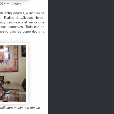
5 mm. (Italia)
de antigüedades, e incluso he
. Radios de válvulas, libros,
 muy pintoresco el negocio e
unos llamativos. Todo ello se
uestro país es como decía la
tralladora media con tripode.