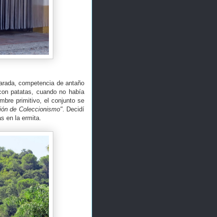
Parada, competencia de antaño
 con patatas, cuando no había
bre primitivo, el conjunto se
ión de Coleccionismo"
. Decidí
as en la ermita.