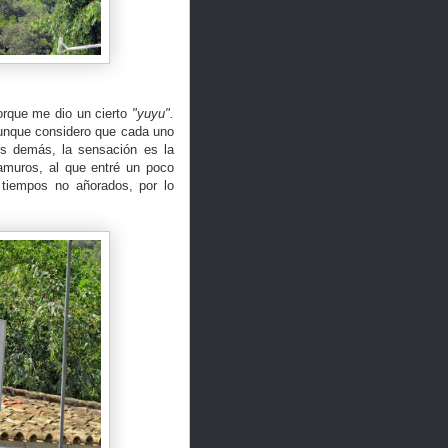
porque me dio un cierto
"yuyu".
aunque considero que cada uno
os demás, la sensación es la
amuros, al que entré un poco
 tiempos no añorados, por lo