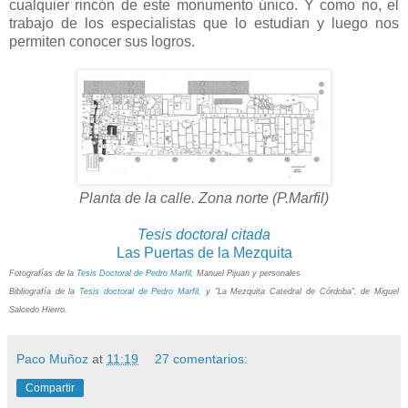
cualquier rincón de este monumento único. Y como no, el
trabajo de los especialistas que lo estudian y luego nos
permiten conocer sus logros.
Planta de la calle. Zona norte (P.Marfil)
Tesis doctoral citada
Las Puertas de la Mezquita
Fotografías de la
Tesis Doctoral de Pedro Marfil,
Manuel Pijuan y personales
Bibliografía de la
Tesis doctoral de Pedro Marfil,
y "La Mezquita Catedral de Córdoba", de Miguel
Salcedo Hierro.
Paco Muñoz
at
11:19
27 comentarios:
Compartir