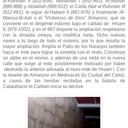
al-Rahman II (822-856);
Muhamad I (852-961); Al-Mundir
(886-888)
y
Abdallah (888-912);
el Califa
Abd al-Rahman III
(912-961);
le sigue
Al-Hakam II (961-976)
y finalmente
Al-
Mansur.Bi-llah
o el
“Victorioso de Dios”
Almanzor
, que se
convierte en el dirigente máximo bajo el califato de
Hisam
II, (976-1002)
, y en el 987 dispone la ampliación respetuoso
con la dinastía omeya, no modifica nada. Ocho nuevas
naves a lo largo de todo el oratorio, por lo que resulta la
mayor ampliación. Amplía el Patio de los Naranjos también
hacia el este para lograr la simetría con el resto, Construye
un aljibe en el mismo, y además de una midá en la nueva
calle que surge al este, posiblemente motivado por haber
destruido la anterior adosada al muro este de Hisam I. Con
la muerte de Almanzor en Medinaceli (la Ciudad del Cielo)
,
a causa de las heridas recibidas en la batalla de
Catalañazor el Califato inicia su declive.