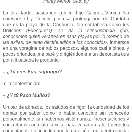
Henry Morton Satnley
La otra tarde, paseando con mi hijo Gabriel, Virgina
(su
compañera)
y Conchi, por esa prolongación de Córdoba
que es la playa de la Carihuela, tan cordobesa como los
Boliches
(Fuengirola) -se da la circunstancia que,
conocemos quien veranea en esas playas por lo moreno de
las axilas, de tanto decirle adiós a los conocidos-,
inmersos
en una vorágine de rubios pecosos, algunos casi albinos, y
pocos oriundos, me paré y dirigiéndome a un deportista que
por allí pasaba le pregunté:
– ¿Tú eres Fus, supongo?
Y la contestación:
– ¿Y tú Paco Muñoz?
Un par de abrazos, los saludos de rigor, la curiosidad de los
demás por saber cómo lo había conocido sin conocerlo
personalmente, sin habernos visto nunca. Presentaciones y
concretamos una cita familiar para echar un rato. Luego los
comentarios; Conchi dijo que le pareció el encuentro similar