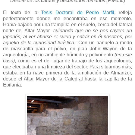
Detalle de los cardos y decumanos romanos (P.Marfil)
El texto de la
Tesis Doctoral de Pedro Marfil,
refleja
perfectamente donde me encontraba en ese momento.
Había bajado por una trampilla en el suelo, cerca del lateral
norte del Altar Mayor
-cuidando que no se nos cayera un
japonés, al ver abrirse el suelo y entrar en él nosotros, por
aquello de la curiosidad turística-.
Con un pañuelo a modo
de mascarilla para el polvo, en plan John Wayne de la
arqueología, en un ambiente húmedo y polvoriento
(en este
caso)
, como es el del lugar de trabajo de los arqueólogos,
que efectuaban una limpieza del sector. Para situarnos más,
estaba en la nave primera de la ampliación de Almanzor,
desde el Altar Mayor de la Catedral hasta la capilla de la
Epifanía.