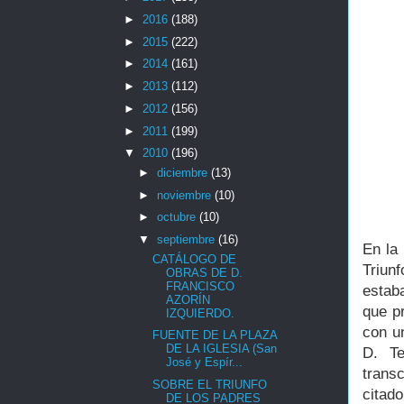
►
2016
(188)
►
2015
(222)
►
2014
(161)
►
2013
(112)
►
2012
(156)
►
2011
(199)
▼
2010
(196)
►
diciembre
(13)
►
noviembre
(10)
►
octubre
(10)
▼
septiembre
(16)
En la
CATÁLOGO DE
Triun
OBRAS DE D.
FRANCISCO
estab
AZORÍN
que p
IZQUIERDO.
con u
FUENTE DE LA PLAZA
DE LA IGLESIA (San
D. T
José y Espír...
trans
SOBRE EL TRIUNFO
citado
DE LOS PADRES