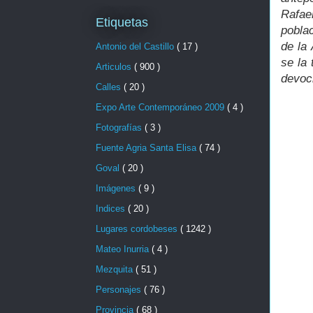
Rafael
Etiquetas
pobla
de la 
Antonio del Castillo
( 17 )
se la 
Articulos
( 900 )
devoc
Calles
( 20 )
Expo Arte Contemporáneo 2009
( 4 )
Fotografías
( 3 )
Fuente Agria Santa Elisa
( 74 )
Goval
( 20 )
Imágenes
( 9 )
Indices
( 20 )
Lugares cordobeses
( 1242 )
Mateo Inurria
( 4 )
Mezquita
( 51 )
Personajes
( 76 )
Provincia
( 68 )