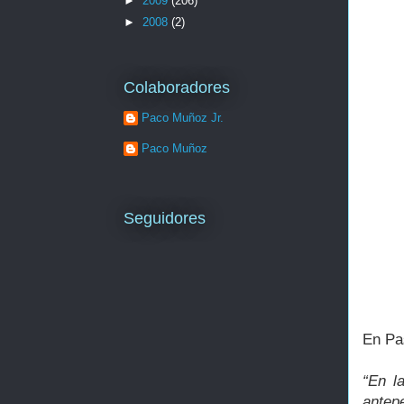
►
2009
(206)
►
2008
(2)
Colaboradores
Paco Muñoz Jr.
Paco Muñoz
Seguidores
El
En Pa
“En l
antep