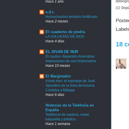
Bibliogr
Hace 1 año
(1) Segú
e.d.r.
Hornachuelos territorio fortificado
Poste
Hace 2 meses
Label
El cuaderno de piedra
LA VOLUNTAD DE DIOS
Hace 4 días
18 c
EL DIVAN DE NUR
El cautivo. Alejandro Amenábar.
Impresiones de una historiadora
Hace 10 meses
El Marginador
A todo tren: el reportaje de José
Spreafico de la línea ferroviaria
Córdoba a Málaga
Hace 6 días
Historias de la Telefonía en
España
Teléfonos de madera, metal,
baquelita y plástico…
Hace 1 semana