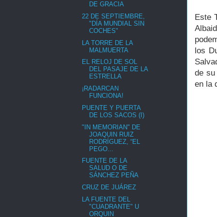
DE GRACIA
22 DE SEPTIEMBRE,
Este T
"DÍA MUNDIAL SIN
Albai
COCHES"
podem
LA TORRE DE LA
los D
MALMUERTA
Salva
EL RELOJ DE SOL
DEL PASAJE DE LA
de su
ESTRELLA
en la 
¡RADARCAN
FUNCIONA!
PUENTE Y PUERTA
DE LOS SACOS (I)
"IN MEMORIAN" DE
JOAQUIN RUIZ
RODRÍGUEZ, “EL
PEGO...
FUENTE DE LA
SALUD O DE
SÁNCHEZ PEÑA
CRUZ DE JUÁREZ
LA FUENTE DEL
"CUADRANTE" U
ORQUIN