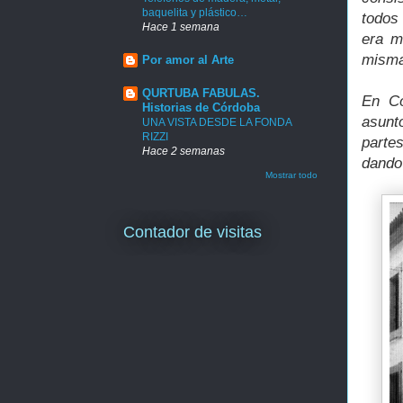
baquelita y plástico…
todos 
Hace 1 semana
era m
misma
Por amor al Arte
QURTUBA FABULAS.
En Có
Historias de Córdoba
asunto
UNA VISTA DESDE LA FONDA
RIZZI
parte
Hace 2 semanas
dando 
Mostrar todo
Contador de visitas