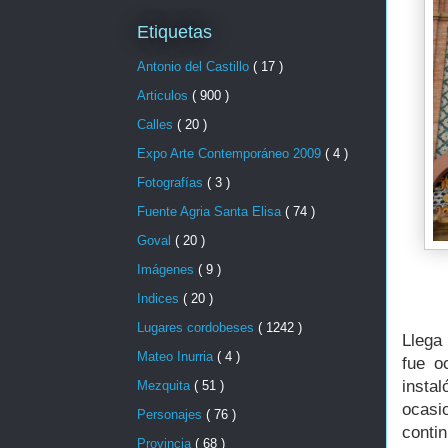
Etiquetas
Antonio del Castillo
( 17 )
Articulos
( 900 )
Calles
( 20 )
Expo Arte Contemporáneo 2009
( 4 )
Fotografías
( 3 )
Fuente Agria Santa Elisa
( 74 )
Goval
( 20 )
Imágenes
( 9 )
Indices
( 20 )
Lugares cordobeses
( 1242 )
Llega 
Mateo Inurria
( 4 )
fue o
insta
Mezquita
( 51 )
ocasi
Personajes
( 76 )
conti
Provincia
( 68 )