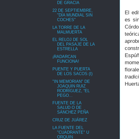
DE GRACIA
22 DE SEPTIEMBRE,
El ed
"DÍA MUNDIAL SIN
es si
COCHES"
Córdo
LA TORRE DE LA
MALMUERTA
teóri
EL RELOJ DE SOL
aprob
DEL PASAJE DE LA
const
ESTRELLA
Espúñ
¡RADARCAN
FUNCIONA!
momen
PUENTE Y PUERTA
flora
DE LOS SACOS (I)
tradi
"IN MEMORIAN" DE
Huerta
JOAQUIN RUIZ
RODRÍGUEZ, “EL
PEGO...
FUENTE DE LA
SALUD O DE
SÁNCHEZ PEÑA
CRUZ DE JUÁREZ
LA FUENTE DEL
"CUADRANTE" U
ORQUIN