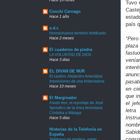
Tuvo 
Caste
Conchi Carnago
estad
Hace 1 año
país q
e.d.r.
Hornachuelos territorio fortificado
“Pero 
Hace 2 meses
plaza
El cuaderno de piedra
fastu
LA VOLUNTAD DE DIOS
venía
Hace 3 días
inter
EL DIVAN DE NUR
anunc
El cautivo. Alejandro Amenábar.
pasab
Impresiones de una historiadora
Hace 10 meses
en ci
que i
El Marginador
el je
A todo tren: el reportaje de José
Spreafico de la línea ferroviaria
letra
Córdoba a Málaga
Instr
Hace 5 días
nombr
Historias de la Telefonía en
Sabido
España
consi
Teléfonos de madera, metal,