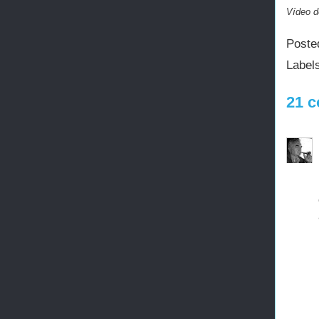
Vídeo d
Poste
Label
21 c