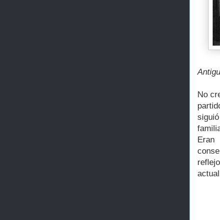
Antigu
No cr
parti
sigui
famil
Eran
conser
refle
actual