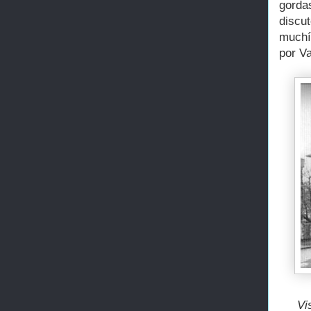
gorda
discu
muchí
por V
Vi