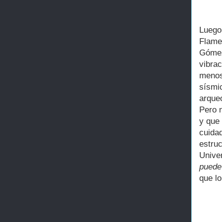
Lueg
Flame
Gómez
vibra
menos
sísmi
arque
Pero 
y que
cuida
estru
Unive
puede 
que l