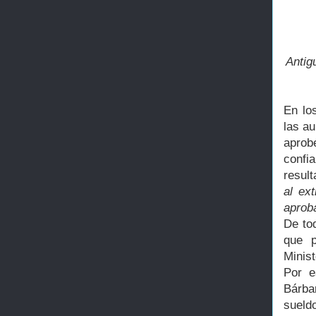
Antig
En lo
las au
aprob
confi
resul
al ex
aprob
De to
que p
Minis
Por e
Bárba
sueldo