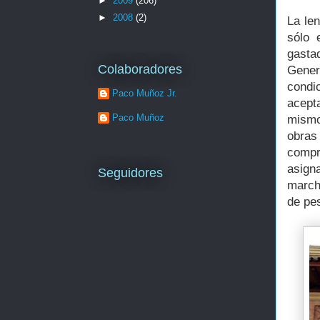
►
2009
(206)
►
2008
(2)
La le
sólo 
gasta
Colaboradores
Gener
condi
Paco Muñoz Jr.
acepta
Paco Muñoz
mismo
obras
compr
asign
Seguidores
march
de pe